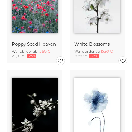
Poppy Seed Heaven
White Blossoms
Wandbilder ab
15,90 €
Wandbilder ab
15,90 €
20,90 €
-25%
20,90 €
-25%