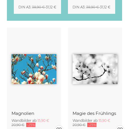
DIN A3
:
38,90 €
31,12 €
DIN A3
:
38,90 €
31,12 €
Magnolien
Magie des Frühlings
Wandbilder ab
15,90 €
Wandbilder ab
15,90 €
20,90 €
-25%
20,90 €
-25%