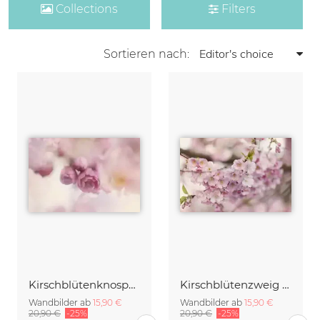
Collections
Filters
Sortieren nach:
Kirschblütenknospen Doppelbelichtung
Kirschblütenzweig mit vielen Blüten
Wandbilder ab
15,90 €
Wandbilder ab
15,90 €
20,90 €
-25%
20,90 €
-25%