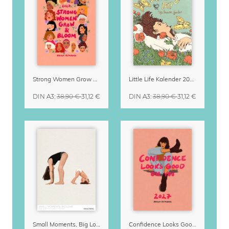
Strong Women Grow & Bloom Kalender 2027
Little Life Kalender 2027 von Simone Goder
DIN A3
:
38,90 €
31,12 €
DIN A3
:
38,90 €
31,12 €
Small Moments, Big Love – Mutterschaftskalender von Giselle Dekel
Confidence Looks Good On You Kalender 2027