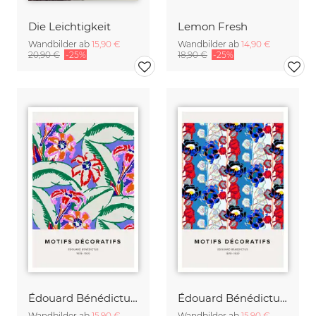
Die Leichtigkeit
Lemon Fresh
Wandbilder ab
15,90 €
Wandbilder ab
14,90 €
20,90 €
-25%
18,90 €
-25%
Édouard Bénédictus: Art Deco Blumenmuster Variation 18
Édouard Bénédictus: Art Deco Blumenmuster variation
Wandbilder ab
15,90 €
Wandbilder ab
15,90 €