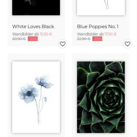
White Loves Black
Blue Poppies No. 1
Wandbilder ab
15,90 €
Wandbilder ab
17,90 €
20,90 €
-25%
22,90 €
-25%