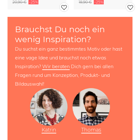
20,90 €
-25%
18,90 €
-25%
Brauchst Du noch ein
wenig Inspiration?
Du suchst ein ganz bestimmtes Motiv oder hast
eine vage Idee und brauchst noch etwas
Inspiration?
Wir beraten
Dich gern bei allen
Fragen rund um Konzeption, Produkt- und
Bildauswahl!
Katrin
Thomas