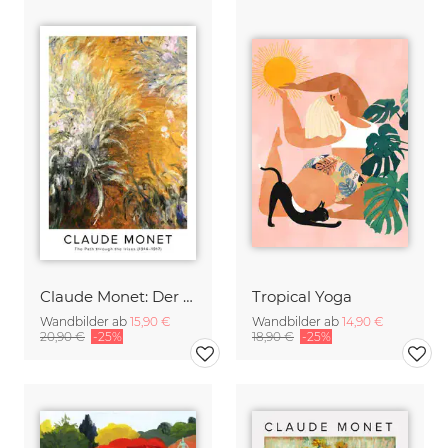
Claude Monet: Der Weg durch die Schwertlilien - Ausstellungsposter
Tropical Yoga
Wandbilder ab
15,90 €
Wandbilder ab
14,90 €
20,90 €
-25%
18,90 €
-25%