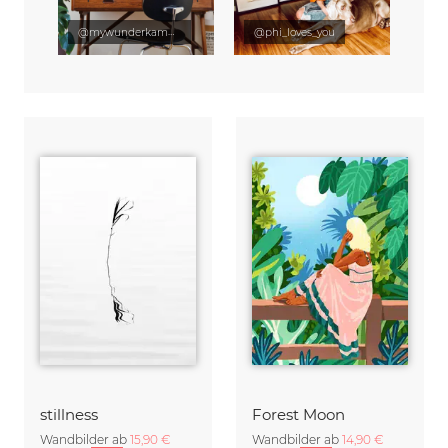
@mywunderkammer
@phi_loves_you
stillness
Forest Moon
Wandbilder ab
15,90 €
Wandbilder ab
14,90 €