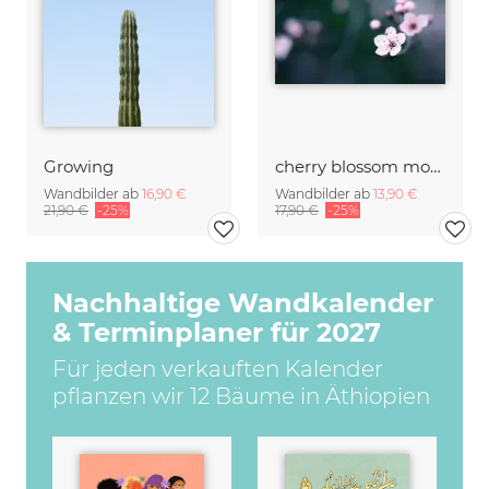
Growing
cherry blossom moments II
Wandbilder ab
16,90 €
Wandbilder ab
13,90 €
21,90 €
-25%
17,90 €
-25%
Nachhaltige Wandkalender
& Terminplaner für 2027
Für jeden verkauften Kalender
pflanzen wir 12 Bäume in Äthiopien