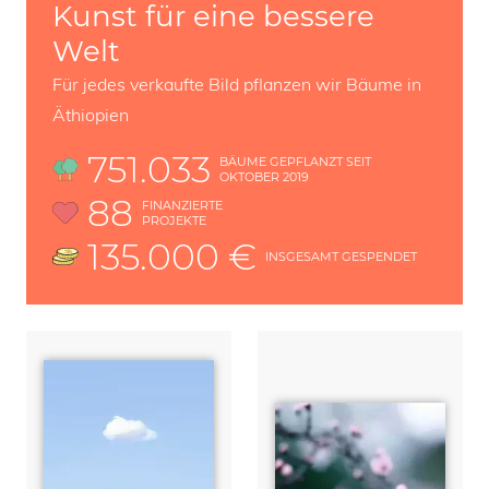
Kunst für eine bessere
Welt
Für jedes verkaufte Bild pflanzen wir Bäume in
Äthiopien
751.033
BÄUME GEPFLANZT SEIT
OKTOBER 2019
88
FINANZIERTE
PROJEKTE
135.000 €
INSGESAMT GESPENDET