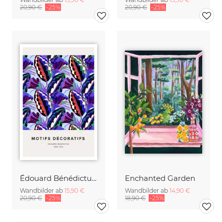
20,90 €
-25%
20,90 €
-25%
Édouard Bénédictus: Art Deco Blumenmuster Variation 4
Enchanted Garden
Wandbilder ab
15,90 €
Wandbilder ab
14,90 €
20,90 €
-25%
18,90 €
-25%