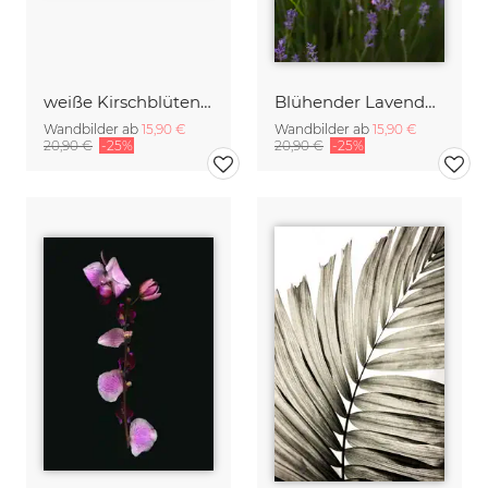
weiße Kirschblüten am Zweig
Blühender Lavendel in der Sommersonne
Wandbilder ab
15,90 €
Wandbilder ab
15,90 €
20,90 €
-25%
20,90 €
-25%