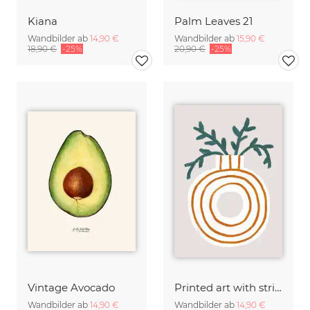
Kiana
Palm Leaves 21
Wandbilder ab
14,90 €
Wandbilder ab
15,90 €
18,90 €
-25%
20,90 €
-25%
Vintage Avocado
Printed art with striped vase and plant
Wandbilder ab
14,90 €
Wandbilder ab
14,90 €