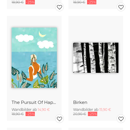
18,90 €
-25%
18,90 €
-25%
The Pursuit Of Happiness
Birken
Wandbilder ab
14,90 €
Wandbilder ab
15,90 €
18,90 €
-25%
20,90 €
-25%