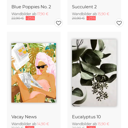
Blue Poppies No. 2
Succulent 2
Wandbilder ab
17,90 €
Wandbilder ab
15,90 €
22,90 €
-25%
20,90 €
-25%
Vacay News
Eucalyptus 10
Wandbilder ab
14,90 €
Wandbilder ab
15,90 €