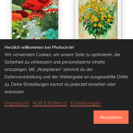
Herzlich willkommen bei Photocircle!
Wir verwenden Cookies, um unsere Seite zu optimieren, die
Sicherheit zu verbessern und personalisierte Inhalte
Japanese Garden
Claude Monet - Jerusalem Artichoke Flowers
anzuzeigen. Mit „Akzeptieren“ stimmst du der
Datenverarbeitung und der Weitergabe an ausgewählte Dritte
Wandbilder ab
15,90 €
Wandbilder ab
15,90 €
20,90 €
-25%
20,90 €
-25%
zu. Deine Einstellungen kannst du jederzeit einsehen oder
anpassen.
Impressum
AGB & Widerruf
Einstellungen
Akzeptieren