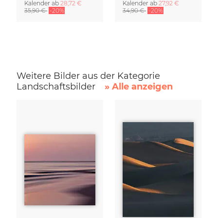
Kalender
ab
28,72 €
Kalender
ab
27,92 €
35,90 €
-20%
34,90 €
-20%
Weitere Bilder aus der Kategorie
Landschaftsbilder
» Alle anzeigen