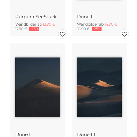
Purpura SeeStück No.18
Dune II
Wandbilder ab
13,90 €
Wandbilder ab
14,90 €
17,90 €
-25%
18,90 €
-25%
Dune I
Dune III