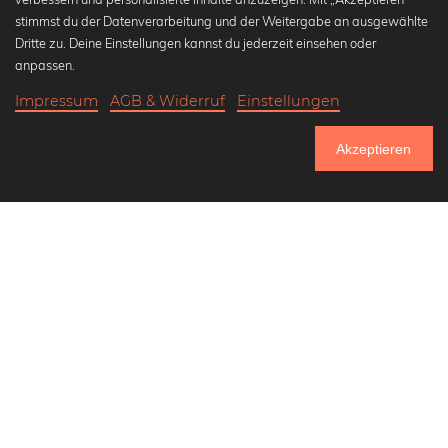
stimmst du der Datenverarbeitung und der Weitergabe an ausgewählte
Beliebte Kollektionen
Dritte zu. Deine Einstellungen kannst du jederzeit einsehen oder
Wandbilder in schwarz-weiß
anpassen.
Bauhaus Bilder
Impressum
AGB & Widerruf
Einstellungen
Klassiker der Kunstgeschichte
18,90 €
-25%
In den Warenkorb
Abstrakte Kunst
14,17 €
Akzeptieren
Landschaftsbilder
Bis Donnerstag: 20% Rabatt auf alle Bilder
Lass uns Freunde werden