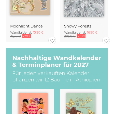
Moonlight Dance
Snowy Forests
Wandbilder ab
15,90 €
Wandbilder ab
16,90 €
18,90 €
-20%
20,90 €
-20%
Nachhaltige Wandkalender
& Terminplaner für 2027
Für jeden verkauften Kalender
pflanzen wir 12 Bäume in Äthiopien