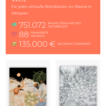
Für jedes verkaufte Bild pflanzen wir Bäume in
Äthiopien
751.072
BÄUME GEPFLANZT SEIT
OKTOBER 2019
88
FINANZIERTE
PROJEKTE
135.000 €
INSGESAMT GESPENDET