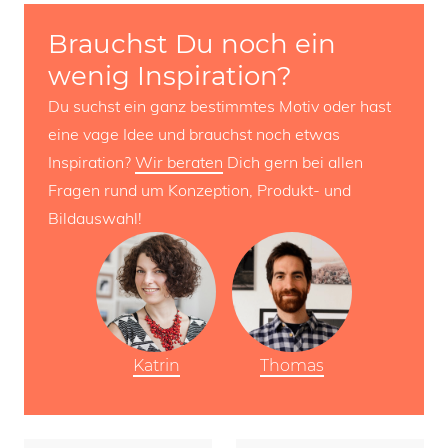
Brauchst Du noch ein
wenig Inspiration?
Du suchst ein ganz bestimmtes Motiv oder hast
eine vage Idee und brauchst noch etwas
Inspiration?
Wir beraten
Dich gern bei allen
Fragen rund um Konzeption, Produkt- und
Bildauswahl!
Katrin
Thomas