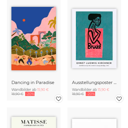
Dancing in Paradise
Ausstellungsposter der Künstlergruppe Brücke von Ernst Ludwig Kirchner
Wandbilder ab
15,90 €
Wandbilder ab
15,90 €
18,90 €
-20%
18,90 €
-20%