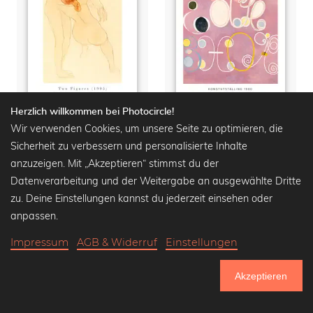
Herzlich willkommen bei Photocircle!
Two figures von Auguste Rodin
Hilma af Klint Konstutställing 1980
Wir verwenden Cookies, um unsere Seite zu optimieren, die
Sicherheit zu verbessern und personalisierte Inhalte
Wandbilder ab
16,90 €
Wandbilder ab
16,90 €
20,90 €
-20%
20,90 €
-20%
anzuzeigen. Mit „Akzeptieren“ stimmst du der
Datenverarbeitung und der Weitergabe an ausgewählte Dritte
zu. Deine Einstellungen kannst du jederzeit einsehen oder
anpassen.
Impressum
AGB & Widerruf
Einstellungen
Akzeptieren