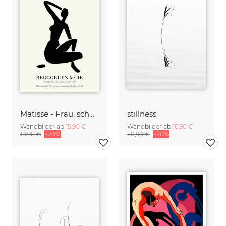
Matisse - Frau, schwarz-beige
stillness
Wandbilder ab
15,90 €
Wandbilder ab
16,90 €
18,90 €
-20%
20,90 €
-20%