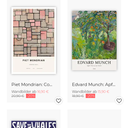
Piet Mondrian: Composition 8
Edvard Munch: Apfelbaum am Studio
Wandbilder ab
16,90 €
Wandbilder ab
15,90 €
20,90 €
-20%
18,90 €
-20%