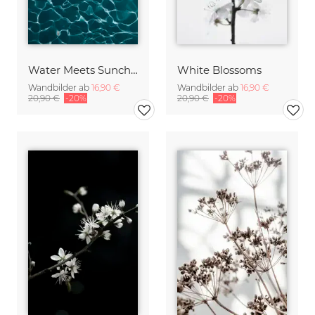
Water Meets Sunchine
White Blossoms
Wandbilder ab
16,90 €
Wandbilder ab
16,90 €
20,90 €
-20%
20,90 €
-20%