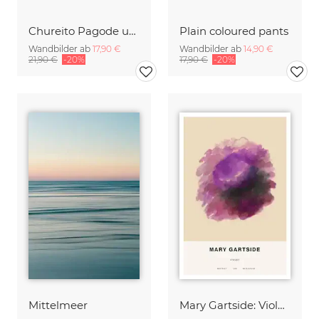
Chureito Pagode und Berg Fuji Panorama
Plain coloured pants
Wandbilder ab
17,90 €
Wandbilder ab
14,90 €
21,90 €
-20%
17,90 €
-20%
Mittelmeer
Mary Gartside: Violett