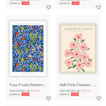
20,90 €
-20%
20,90 €
-20%
Four Fruits Pattern von William Morris
Soft Pink Flowers - Botany no4
Wandbilder ab
16,90 €
Wandbilder ab
15,90 €
20,90 €
-20%
18,90 €
-20%