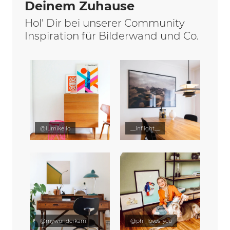
Deinem Zuhause
Hol' Dir bei unserer Community
Inspiration für Bilderwand und Co.
@lumikello
__inflight__
@mywunderkammer
@phi_loves_you