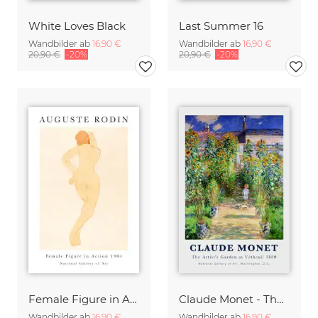
White Loves Black
Last Summer 16
Wandbilder ab
16,90 €
Wandbilder ab
16,90 €
20,90 €
-20%
20,90 €
-20%
Female Figure in Action von Auguste Rodin
Claude Monet - The Artist's Garden at Vetheuil
Wandbilder ab
16,90 €
Wandbilder ab
16,90 €