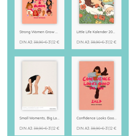
Strong Women Grow & Bloom Kalender 2027
Little Life Kalender 2027 von Simone Goder
DIN A3
:
38,90 €
31,12 €
DIN A3
:
38,90 €
31,12 €
Small Moments, Big Love – Mutterschaftskalender von Giselle Dekel
Confidence Looks Good On You Kalender 2027
DIN A3
:
38,90 €
31,12 €
DIN A3
:
38,90 €
31,12 €