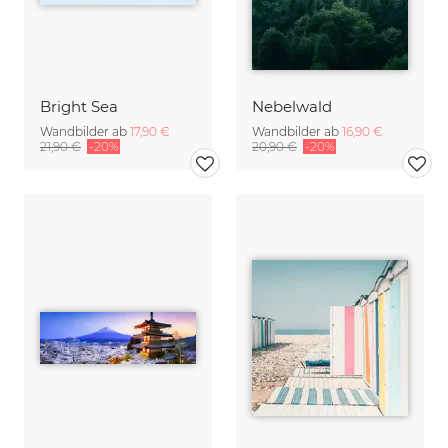
Bright Sea
Nebelwald
Wandbilder ab
17,90 €
Wandbilder ab
16,90 €
21,90 €
-20%
20,90 €
-20%