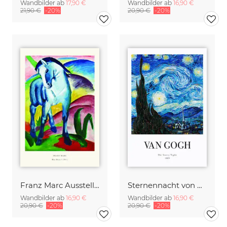
Wandbilder ab
17,90 €
Wandbilder ab
16,90 €
21,90 €
-20%
20,90 €
-20%
Franz Marc Ausstellungsposter - Der blaue Reiter I
Sternennacht von Vincent Van Gogh - Ausstellungsposter
Wandbilder ab
16,90 €
Wandbilder ab
16,90 €
20,90 €
-20%
20,90 €
-20%