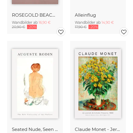
ROSEGOLD BEACH MORNING
Alleinflug
Wandbilder ab
16,90 €
Wandbilder ab
14,90 €
20,90 €
-20%
17,90 €
-20%
Seated Nude, Seen from the Back von Auguste Rodin
Claude Monet - Jerusalem Artichoke Flowers