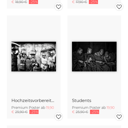
€
18,90 €
-25%
€
17,90 €
-25%
Hochzeitsvorbereitungen
Students
Premium Poster ab
19,90
Premium Poster ab
19,90
€
25,90 €
-25%
€
25,90 €
-25%