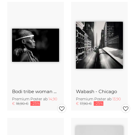
Bodi tribe woman Omo Ethiopia
Wabash - Chicago
Premium Poster ab
14,90
Premium Poster ab
13,90
€
18,90 €
-25%
€
17,90 €
-25%