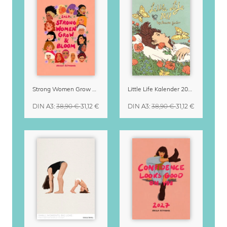
Strong Women Grow & Bloom Kalender 2027
Little Life Kalender 2027 von Simone Goder
DIN A3
:
38,90 €
31,12 €
DIN A3
:
38,90 €
31,12 €