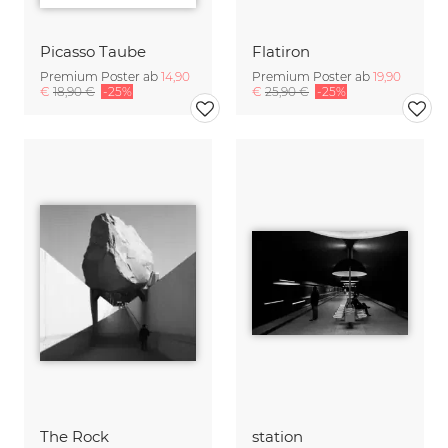
Picasso Taube
Flatiron
Premium Poster ab
14,90
Premium Poster ab
19,90
€
18,90 €
-25%
€
25,90 €
-25%
The Rock
station