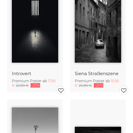
Introvert
Siena Straßenszene
Premium Poster ab
17,90
Premium Poster ab
15,90
€
22,90 €
-25%
€
20,90 €
-25%