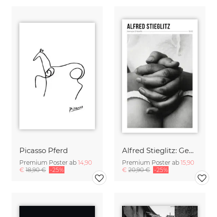
Picasso Pferd
Alfred Stieglitz: Georgia O’Keeffe - Ausstellungsposter
Premium Poster ab
14,90
Premium Poster ab
15,90
€
18,90 €
-25%
€
20,90 €
-25%