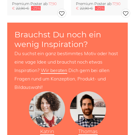
Premium Poster ab
17,90
Premium Poster ab
17,90
€
22,90 €
-25%
€
22,90 €
-25%
Brauchst Du noch ein
wenig Inspiration?
Du suchst ein ganz bestimmtes Motiv oder hast
eine vage Idee und brauchst noch etwas
Inspiration?
Wir beraten
Dich gern bei allen
Fragen rund um Konzeption, Produkt- und
Bildauswahl!
Katrin
Thomas