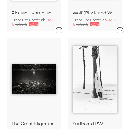
Picasso - Kamel schwarzweiß
Wolf (Black and White)
Premium Poster ab
14,90
Premium Poster ab
14,90
€
18,90 €
-25%
€
18,90 €
-25%
The Great Migration
Surfboard BW