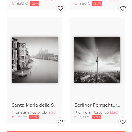
€
18,90 €
-25%
€
18,90 €
-25%
Santa Maria della Salute
Berliner Fernsehturm
Premium Poster ab
13,90
Premium Poster ab
13,90
€
17,90 €
-25%
€
17,90 €
-25%