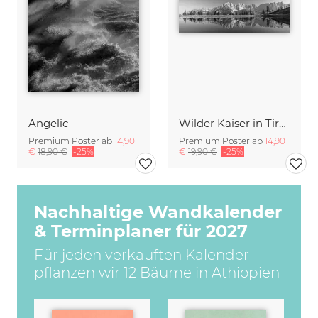
Angelic
Wilder Kaiser in Tirol III
Premium Poster ab
14,90
Premium Poster ab
14,90
€
18,90 €
-25%
€
19,90 €
-25%
Nachhaltige Wandkalender
& Terminplaner für 2027
Für jeden verkauften Kalender
pflanzen wir 12 Bäume in Äthiopien