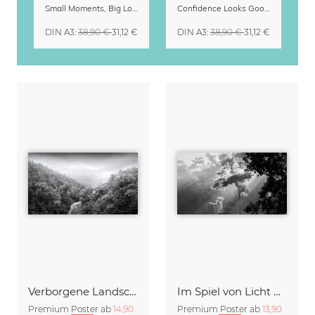
Small Moments, Big Love – Mutterschaftskalender von Giselle Dekel
Confidence Looks Good On You Kalender 2027
DIN A3
:
38,90 €
31,12 €
DIN A3
:
38,90 €
31,12 €
Verborgene Landschaft
Im Spiel von Licht und Schatten
Premium Poster ab
14,90
Premium Poster ab
13,90