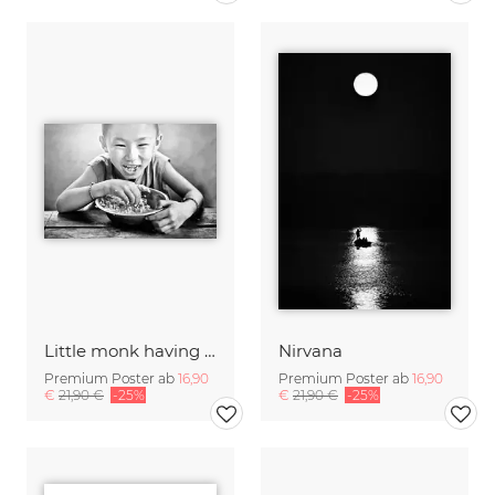
Little monk having lunch
Nirvana
Premium Poster ab
16,90
Premium Poster ab
16,90
€
21,90 €
-25%
€
21,90 €
-25%