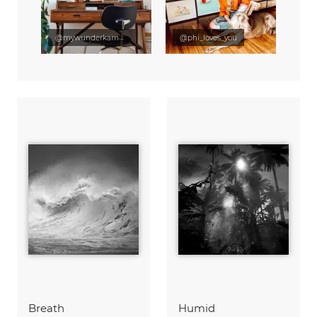
@mywunderkammer
@phi_loves_you
Breath
Humid