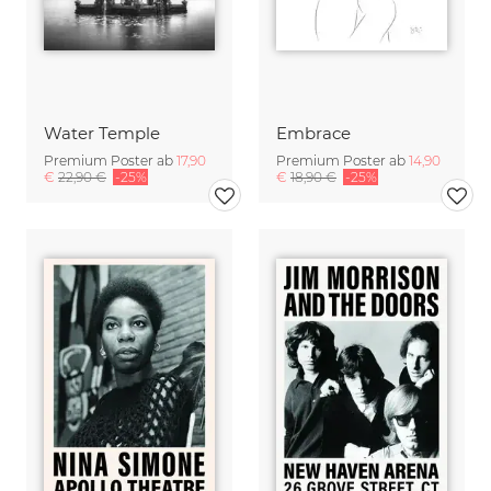
Water Temple
Embrace
Premium Poster ab
17,90
Premium Poster ab
14,90
€
22,90 €
-25%
€
18,90 €
-25%