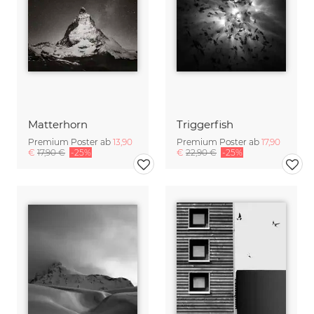
Matterhorn
Triggerfish
Premium Poster ab
13,90
Premium Poster ab
17,90
€
17,90 €
-25%
€
22,90 €
-25%