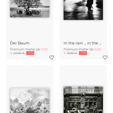
Der Baum
In the rain ... in the night
Premium Poster ab
15,90
Premium Poster ab
14,90
€
20,90 €
-25%
€
18,90 €
-25%