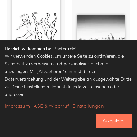
Herzlich willkommen bei Photocircle!
Wir verwenden Cookies, um unsere Seite zu optimieren, die
Sicherheit zu verbessern und personalisierte Inhalte
anzuzeigen. Mit „Akzeptieren“ stimmst du der
Picasso Print in schwarzweiß
Eden
Datenverarbeitung und der Weitergabe an ausgewählte Dritte
Premium Poster ab
14,90
Premium Poster ab
15,90
zu. Deine Einstellungen kannst du jederzeit einsehen oder
€
18,90 €
-25%
€
20,90 €
-25%
anpassen.
Impressum
AGB & Widerruf
Einstellungen
Akzeptieren