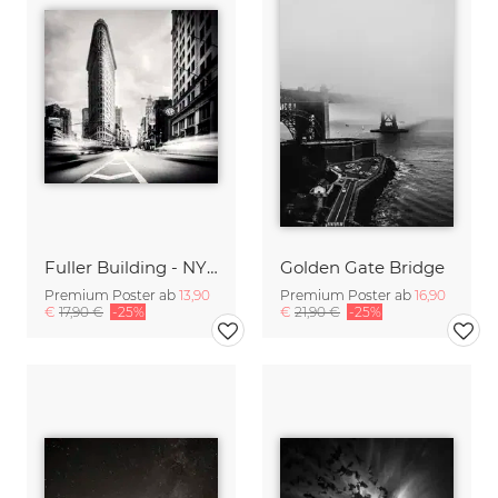
Fuller Building - NYC
Golden Gate Bridge
Premium Poster ab
13,90
Premium Poster ab
16,90
€
17,90 €
-25%
€
21,90 €
-25%