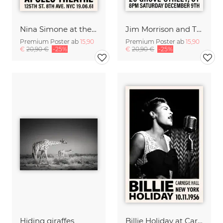
Nina Simone at the Apollo Theatre
Jim Morrison and The Doors - New Haven Arena
Premium Poster ab
15,90
Premium Poster ab
15,90
€
20,90 €
-25%
€
20,90 €
-25%
Hiding giraffes
Billie Holiday at Carnegie Hall