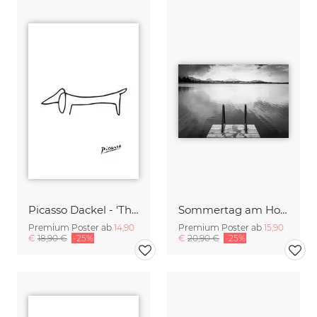
Picasso Dackel - 'The Dog'
Sommertag am Hopfensee
Premium Poster ab
14,90
Premium Poster ab
15,90
€
18,90 €
-25%
€
20,90 €
-25%