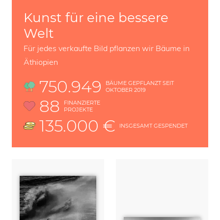
Kunst für eine bessere
Welt
Für jedes verkaufte Bild pflanzen wir Bäume in
Äthiopien
750.949
BÄUME GEPFLANZT SEIT
OKTOBER 2019
88
FINANZIERTE
PROJEKTE
135.000 €
INSGESAMT GESPENDET