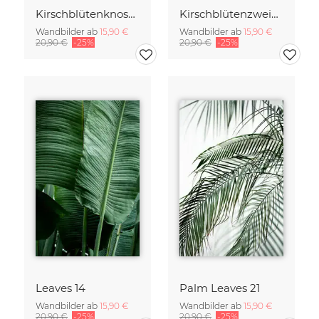
Kirschblütenknospen Doppelbelichtung
Kirschblütenzweig mit vielen Blüten
Wandbilder ab
15,90 €
Wandbilder ab
15,90 €
20,90 €
-25%
20,90 €
-25%
Leaves 14
Palm Leaves 21
Wandbilder ab
15,90 €
Wandbilder ab
15,90 €
20,90 €
-25%
20,90 €
-25%