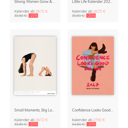
Strong Women Grow & Bloom Kalender 2027
Little Life Kalender 2027 von Simone Goder
Kalender
ab
28,72 €
Kalender
ab
28,72 €
35,90 €
-20%
35,90 €
-20%
Small Moments, Big Love – Mutterschaftskalender von Giselle Dekel
Confidence Looks Good On You Kalender 2027
Kalender
ab
28,72 €
Kalender
ab
27,92 €
35,90 €
-20%
34,90 €
-20%