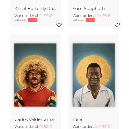
Krisel Butterfly Roof Palm Springs
Yum Spaghetti
Wandbilder ab
14,90 €
Wandbilder ab
14,90 €
18,90 €
-25%
19,90 €
-25%
Carlos Valderrama
Pelé
Wandbilder ab
15,90 €
Wandbilder ab
15,90 €