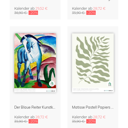
Kalender
ab
29,52 €
Kalender
ab
28,72 €
36,90 €
-20%
35,90 €
-20%
Der Blaue Reiter Kunstkalender 2027
Matisse Pastell Papiers Découpés Kunstkalender 2027
Kalender
ab
28,72 €
Kalender
ab
28,72 €
35,90 €
-20%
35,90 €
-20%