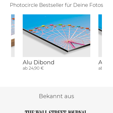
Photocircle Bestseller für Deine Fotos
Alu Dibond
Acryl
ab 24,90 €
ab 29,
Bekannt aus