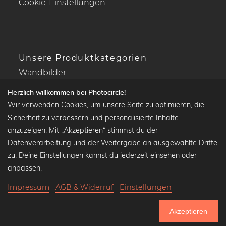
Cookie-Einstellungen
Unsere Produktkategorien
Wandbilder
Drucke Deine Fotos
Herzlich willkommen bei Photocircle!
Kalender
Wir verwenden Cookies, um unsere Seite zu optimieren, die
Sicherheit zu verbessern und personalisierte Inhalte
anzuzeigen. Mit „Akzeptieren“ stimmst du der
Datenverarbeitung und der Weitergabe an ausgewählte Dritte
Beliebte Kollektionen
zu. Deine Einstellungen kannst du jederzeit einsehen oder
Wandbilder in schwarz-weiß
anpassen.
Bauhaus Bilder
Impressum
AGB & Widerruf
Einstellungen
Klassiker der Kunstgeschichte
Abstrakte Kunst
Akzeptieren
Landschaftsbilder
751.183