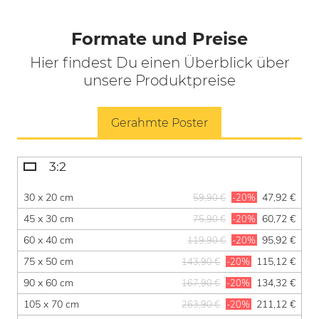
Formate und Preise
Hier findest Du einen Überblick über
unsere Produktpreise
Gerahmte Poster
3:2
30 x 20 cm
47,92 €
59,90 €
-20%
45 x 30 cm
60,72 €
75,90 €
-20%
60 x 40 cm
95,92 €
119,90 €
-20%
75 x 50 cm
115,12 €
143,90 €
-20%
90 x 60 cm
134,32 €
167,90 €
-20%
105 x 70 cm
211,12 €
263,90 €
-20%