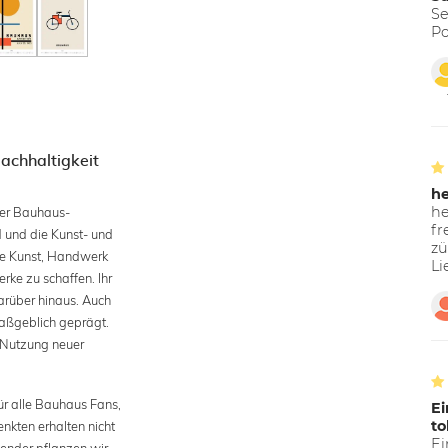
Se
Po
achhaltigkeit
h
he
der Bauhaus-
fr
 und die Kunst- und
zü
rte Kunst, Handwerk
Li
ke zu schaffen. Ihr
darüber hinaus. Auch
aßgeblich geprägt.
 Nutzung neuer
ür alle Bauhaus Fans,
Ei
to
nkten erhalten nicht
Ei
ender pflanzen wir