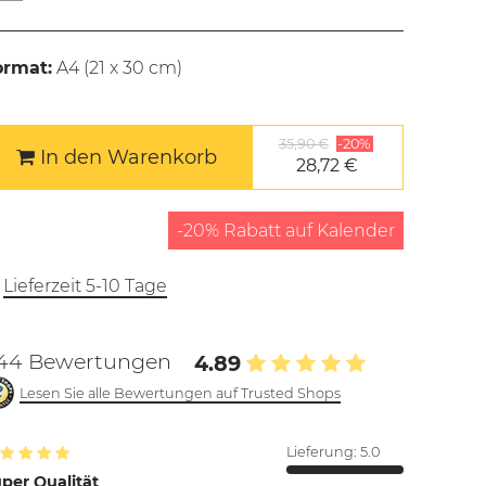
ormat:
A4 (
21 x 30 cm
)
35,90 €
-20%
In den Warenkorb
28,72 €
-20% Rabatt auf Kalender
Lieferzeit 5-10 Tage
44 Bewertungen
4.89
Lesen Sie alle Bewertungen auf Trusted Shops
Lieferung:
5.0
per Qualität