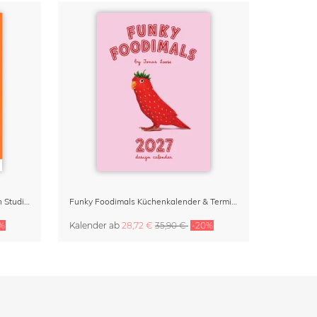
Dopamine Decor Kalender 2027 von Studio Dolci
Funky Foodimals Küchenkalender & Terminplaner 2027
%
Kalender
ab
28,72 €
35,90 €
-20%