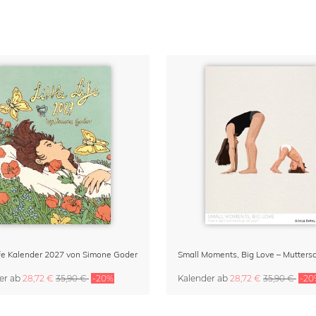
Life Kalender 2027 von Simone Goder
er
ab
28,72 €
35,90 €
-20%
Kalender
ab
28,72 €
35,90 €
-20