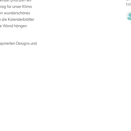
to
rag für unser Klima
Ein wunderschönes
 die Kalenderblätter
 die Wand hängen
pirierten Designs und