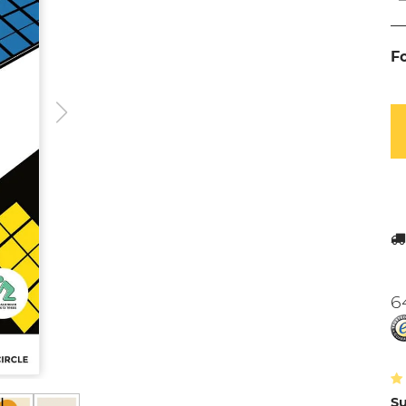
F
6
Su