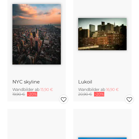
NYC skyline
Lukoil
Wandbilder ab
15,90 €
Wandbilder ab
16,90 €
19,90 €
-20%
20,90 €
-20%