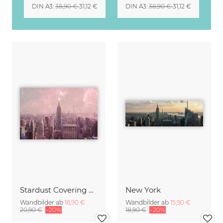
DIN A3
:
38,90 €
31,12 €
DIN A3
:
38,90 €
31,12 €
Stardust Covering New York
New York
Wandbilder ab
16,90 €
Wandbilder ab
15,90 €
20,90 €
-20%
18,90 €
-20%