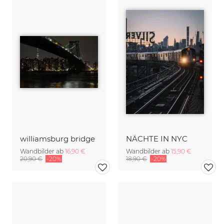
williamsburg bridge
NÄCHTE IN NYC
Wandbilder ab
16,90 €
Wandbilder ab
15,90 €
20,90 €
-20%
18,90 €
-20%