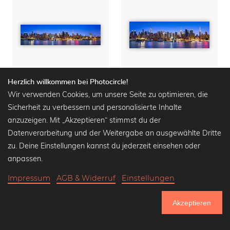
Herzlich willkommen bei Photocircle!
Wir verwenden Cookies, um unsere Seite zu optimieren, die
Sicherheit zu verbessern und personalisierte Inhalte
New York City Skyline Panorama
New York City Skyline bei Nacht
anzuzeigen. Mit „Akzeptieren“ stimmst du der
Wandbilder ab
23,90 €
Wandbilder ab
17,90 €
Datenverarbeitung und der Weitergabe an ausgewählte Dritte
29,90 €
-20%
21,90 €
-20%
zu. Deine Einstellungen kannst du jederzeit einsehen oder
anpassen.
Impressum
AGB & Widerruf
Einstellungen
Akzeptieren