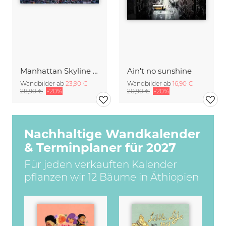
Manhattan Skyline Panorama
Ain't no sunshine
Wandbilder ab
23,90 €
Wandbilder ab
16,90 €
28,90 €
-20%
20,90 €
-20%
Nachhaltige Wandkalender
& Terminplaner für 2027
Für jeden verkauften Kalender
pflanzen wir 12 Bäume in Äthiopien