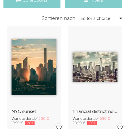
Collections
Filters
Sortieren nach:
NYC sunset
financial district no. 01
Wandbilder ab
15,90 €
Wandbilder ab
16,90 €
19,90 €
-20%
20,90 €
-20%