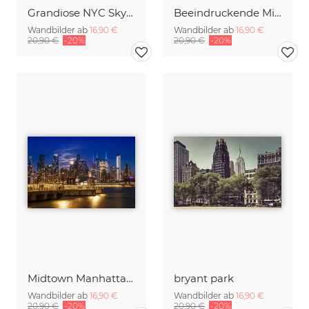
Grandiose NYC Skyline vom Ufer in Brooklyn | Panorama
Beeindruckende Midtown Manhattan Skyline mit Little Island
Wandbilder ab
16,90 €
Wandbilder ab
16,90 €
20,90 €
-20%
20,90 €
-20%
Midtown Manhattan Skyline mit Vollmond
bryant park
Wandbilder ab
16,90 €
Wandbilder ab
16,90 €
20,90 €
-20%
20,90 €
-20%