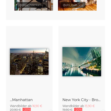
@mywunderkammer
@phi_loves_you
...Manhattan
New York City - Brooklyn Bridge Skyline
Wandbilder ab
16,90 €
Wandbilder ab
15,90 €
20,90 €
-20%
19,90 €
-20%