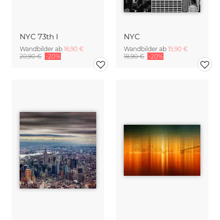
NYC 73th I
NYC
Wandbilder ab
16,90 €
Wandbilder ab
15,90 €
20,90 €
-20%
18,90 €
-20%