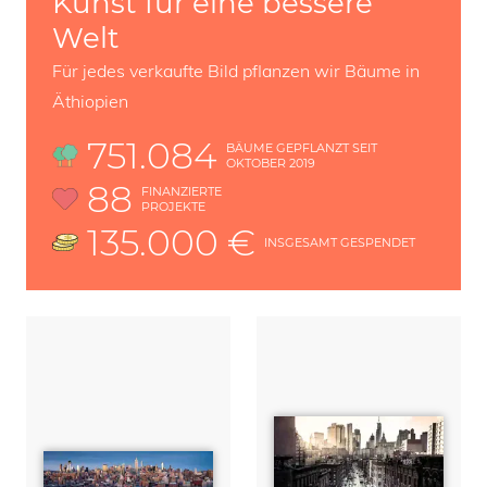
Kunst für eine bessere
Welt
Für jedes verkaufte Bild pflanzen wir Bäume in
Äthiopien
751.084
BÄUME GEPFLANZT SEIT
OKTOBER 2019
88
FINANZIERTE
PROJEKTE
135.000 €
INSGESAMT GESPENDET