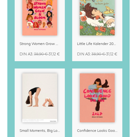
Strong Women Grow & Bloom Kalender 2027
Little Life Kalender 2027 von Simone Goder
DIN A3
:
38,90 €
31,12 €
DIN A3
:
38,90 €
31,12 €
Small Moments, Big Love – Mutterschaftskalender von Giselle Dekel
Confidence Looks Good On You Kalender 2027