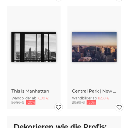
This is Manhattan
Central Park | New York City
Wandbilder ab
16,90 €
Wandbilder ab
16,90 €
20,90 €
-20%
20,90 €
-20%
Dekorieren wie die Profis: