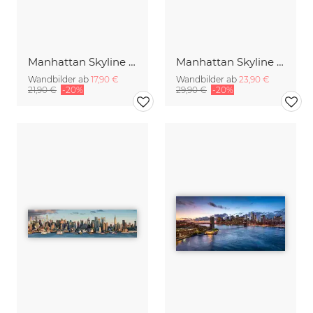
Manhattan Skyline bei Sonnenuntergang
Manhattan Skyline entlang dem Hudson River
Wandbilder ab
17,90 €
Wandbilder ab
23,90 €
21,90 €
-20%
29,90 €
-20%