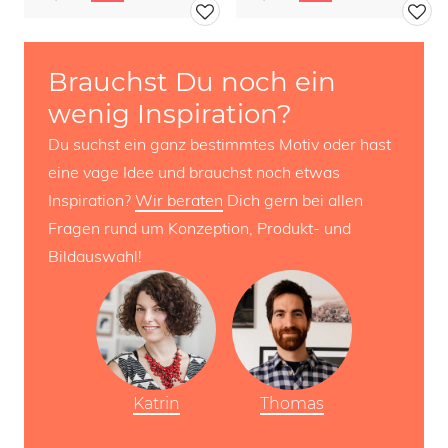
Brauchst Du noch ein
wenig Inspiration?
Du suchst ein ganz bestimmtes Motiv oder hast
eine vage Idee und brauchst noch etwas
Inspiration?
Wir beraten
Dich gern bei allen
Fragen rund um Konzeption, Produkt- und
Bildauswahl!
Katrin
Thomas