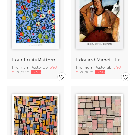
Four Fruits Pattern von William Morris
Edouard Manet - Frau mit Zigarette
Premium Poster ab
15,90
Premium Poster ab
15,90
€
20,90 €
-25%
€
20,90 €
-25%