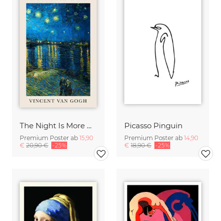
The Night Is More Alive Than The Day (Van Gogh)
Picasso Pinguin
Premium Poster ab
15,90
Premium Poster ab
14,90
€
20,90 €
-25%
€
18,90 €
-25%