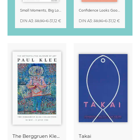
Small Moments, Big Love – Mutterschaftskalender von Giselle Dekel
Confidence Looks Good On You Kalender 2027
DIN A3
:
38,90 €
31,12 €
DIN A3
:
38,90 €
31,12 €
The Berggruen Klee Collection
Takai