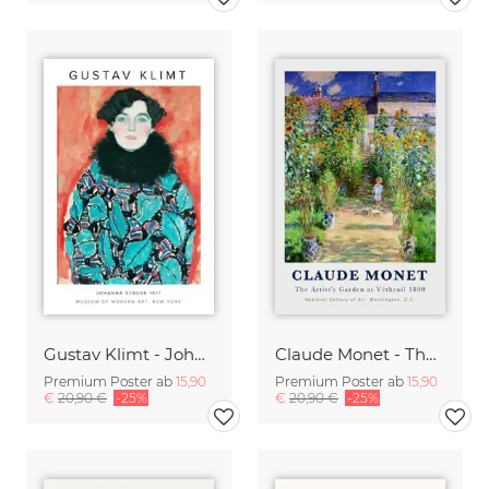
Gustav Klimt - Johanne Staude 1917
Claude Monet - The Artist's Garden at Vetheuil
Premium Poster ab
15,90
Premium Poster ab
15,90
€
20,90 €
-25%
€
20,90 €
-25%