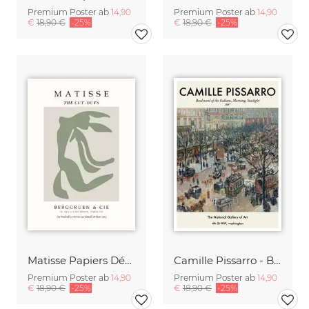
Premium Poster ab
14,90
Premium Poster ab
14,90
€
18,90 €
-25%
€
18,90 €
-25%
Matisse Papiers Découpés Poster grün-beige
Camille Pissarro - Boulevard of the Italians Paris
Premium Poster ab
14,90
Premium Poster ab
14,90
€
18,90 €
-25%
€
18,90 €
-25%