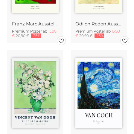
Franz Marc Ausstellungsposter - Der blaue Reiter I
Odilon Redon Ausstellungsposter - Blumen in einer Vase
Premium Poster ab
15,90
Premium Poster ab
15,90
€
20,90 €
-25%
€
20,90 €
-25%