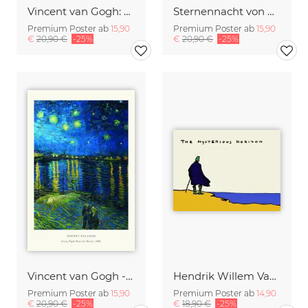
Vincent van Gogh: Vase mit weißen Rosen (1890)
Sternennacht von Vincent Van Gogh - Ausstellungsposter
Premium Poster ab
15,90
Premium Poster ab
15,90
€
20,90 €
-25%
€
20,90 €
-25%
Vincent van Gogh - Sternennacht über der Rhone
Hendrik Willem Van Loon: The Mysterious Horizon
Premium Poster ab
15,90
Premium Poster ab
14,90
€
20,90 €
-25%
€
18,90 €
-25%