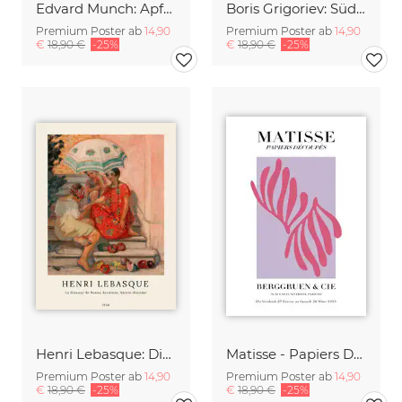
Edvard Munch: Apfelbaum am Studio
Boris Grigoriev: Südamerikanische Landschaft
Premium Poster ab
14,90
Premium Poster ab
14,90
€
18,90 €
-25%
€
18,90 €
-25%
Henri Lebasque: Die Wahrsagerin
Matisse - Papiers Découpés, pink und violett
Premium Poster ab
14,90
Premium Poster ab
14,90
€
18,90 €
-25%
€
18,90 €
-25%