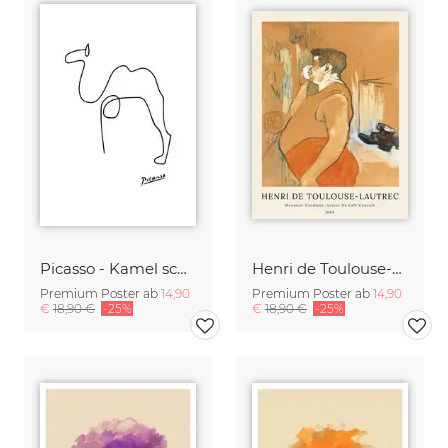
Picasso - Kamel schwarzweiß
Henri de Toulouse-Lautrec: Monsieur Caudieux
Premium Poster ab
14,90
Premium Poster ab
14,90
€
18,90 €
-25%
€
18,90 €
-25%