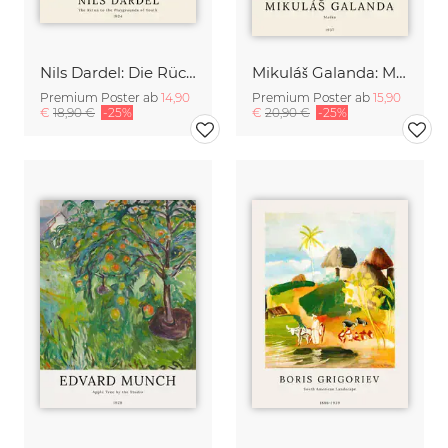
Nils Dardel: Die Rückkehr zu den Spielplätzen der Jugend
Mikuláš Galanda: Matka
Premium Poster ab
14,90
Premium Poster ab
15,90
€
18,90 €
-25%
€
20,90 €
-25%