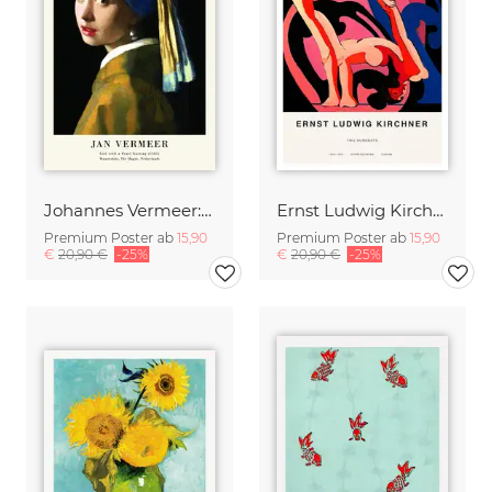
Johannes Vermeer: Mädchen mit dem Perlenohrring - Ausstellungsposter
Ernst Ludwig Kirchner: Zwei Akrobaten
Premium Poster ab
15,90
Premium Poster ab
15,90
€
20,90 €
-25%
€
20,90 €
-25%