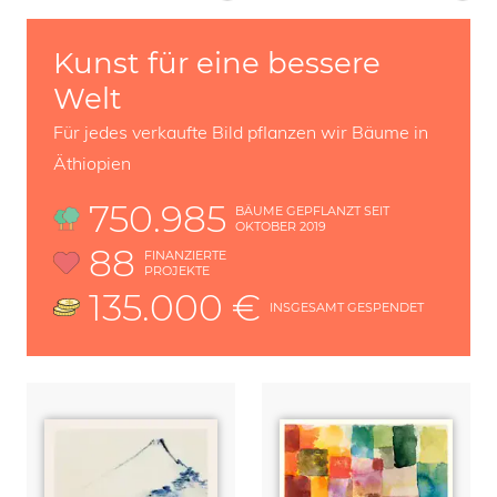
Kunst für eine bessere
Welt
Für jedes verkaufte Bild pflanzen wir Bäume in
Äthiopien
750.985
BÄUME GEPFLANZT SEIT
OKTOBER 2019
88
FINANZIERTE
PROJEKTE
135.000 €
INSGESAMT GESPENDET