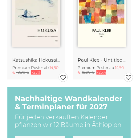
Katsushika Hokusai - A Small Person in a Boat with Mount Fuji
Paul Klee - Untitled 1914
Premium Poster ab
14,90
Premium Poster ab
14,90
€
18,90 €
-25%
€
18,90 €
-25%
Nachhaltige Wandkalender
& Terminplaner für 2027
Für jeden verkauften Kalender
pflanzen wir 12 Bäume in Äthiopien