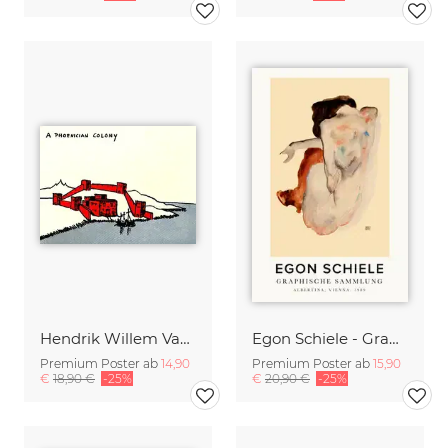
Hendrik Willem Van Loon: A Phoenician Colony
Egon Schiele - Graphische Sammlung
Premium Poster ab
14,90
Premium Poster ab
15,90
€
18,90 €
-25%
€
20,90 €
-25%