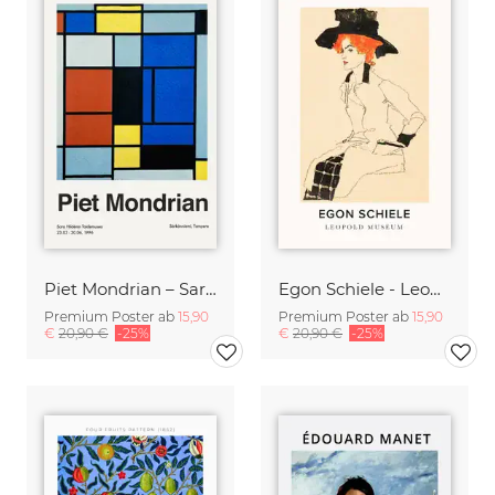
Piet Mondrian – Sara Hildénin Taidemuseo
Egon Schiele - Leopold Museum
Premium Poster ab
15,90
Premium Poster ab
15,90
€
20,90 €
-25%
€
20,90 €
-25%