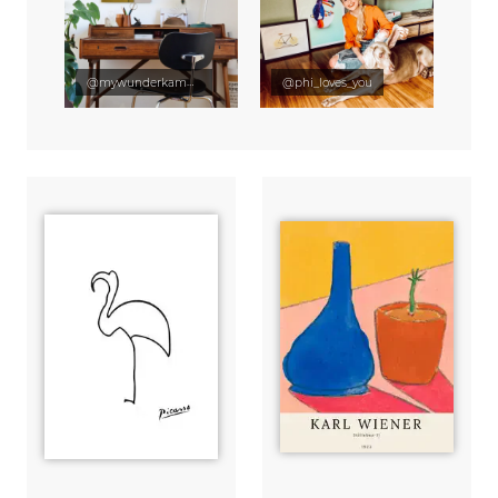
@mywunderkammer
@phi_loves_you