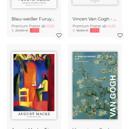
Blau-weißer Furuya Korin Druck aus Shima-Shima
Vincen Van Gogh - Sonnenblumen
Premium Poster ab
15,90
Premium Poster ab
14,90
€
20,90 €
-25%
€
18,90 €
-25%