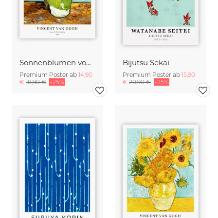
Sonnenblumen von Vincent van Gogh
Bijutsu Sekai
Premium Poster ab
14,90
Premium Poster ab
15,90
€
18,90 €
-25%
€
20,90 €
-25%