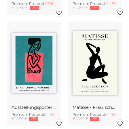
Premium Poster ab
15,90
Premium Poster ab
14,90
€
20,90 €
-25%
€
18,90 €
-25%
Ausstellungsposter der Künstlergruppe Brücke von Ernst Ludwig Kirchner
Matisse - Frau, schwarz-beige
Premium Poster ab
14,90
Premium Poster ab
14,90
€
18,90 €
-25%
€
18,90 €
-25%