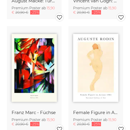
August Macke: Türkisches Café - Ausstellungsposter
Vincent van Gogh: Mandelblüte - Ausstellungsposter
Premium Poster ab
15,90
Premium Poster ab
15,90
€
20,90 €
-25%
€
20,90 €
-25%
Franz Marc - Füchse
Female Figure in Action von Auguste Rodin
Premium Poster ab
15,90
Premium Poster ab
15,90
€
20,90 €
-25%
€
20,90 €
-25%