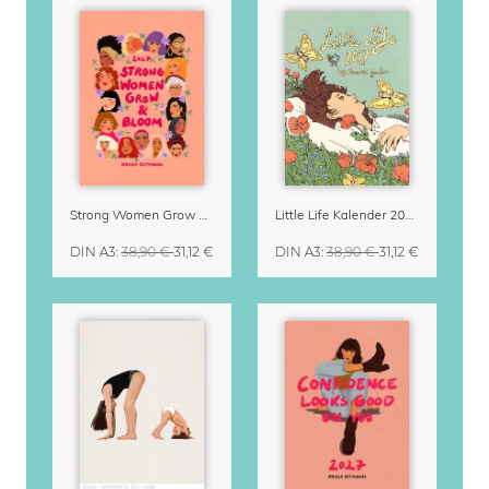
Strong Women Grow & Bloom Kalender 2027
Little Life Kalender 2027 von Simone Goder
DIN A3
:
38,90 €
31,12 €
DIN A3
:
38,90 €
31,12 €