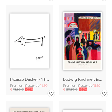
Picasso Dackel - 'The Dog'
Ludwig Kirchner: Einkaufen im Regen
Premium Poster ab
14,90
Premium Poster ab
15,90
€
18,90 €
-25%
€
20,90 €
-25%