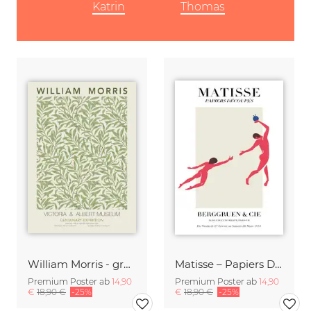
Katrin
Thomas
William Morris - grünes Blumenmuster
Matisse – Papiers Découpés
Premium Poster ab
14,90
Premium Poster ab
14,90
€
18,90 €
-25%
€
18,90 €
-25%