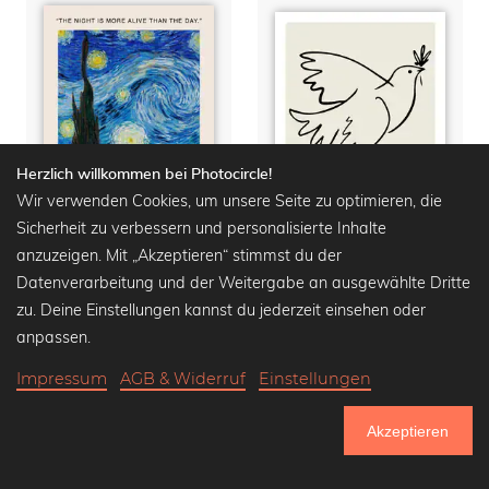
Herzlich willkommen bei Photocircle!
Wir verwenden Cookies, um unsere Seite zu optimieren, die
Sicherheit zu verbessern und personalisierte Inhalte
anzuzeigen. Mit „Akzeptieren“ stimmst du der
Datenverarbeitung und der Weitergabe an ausgewählte Dritte
Vincent van Gogh Zitat Poster
Picasso Friedenstaube - Et La Paix
zu. Deine Einstellungen kannst du jederzeit einsehen oder
Premium Poster ab
15,90
Premium Poster ab
14,90
anpassen.
€
20,90 €
-25%
€
18,90 €
-25%
Impressum
AGB & Widerruf
Einstellungen
Akzeptieren