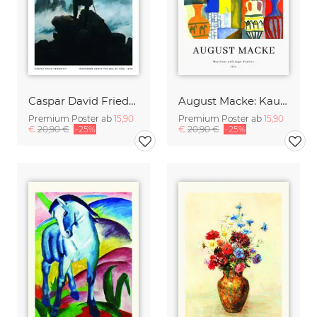
Caspar David Friedrich - der Wanderer über dem Nebelmeer
August Macke: Kaufmann mit Krügen - Ausstellungsposter
Premium Poster ab
15,90
Premium Poster ab
15,90
€
20,90 €
-25%
€
20,90 €
-25%