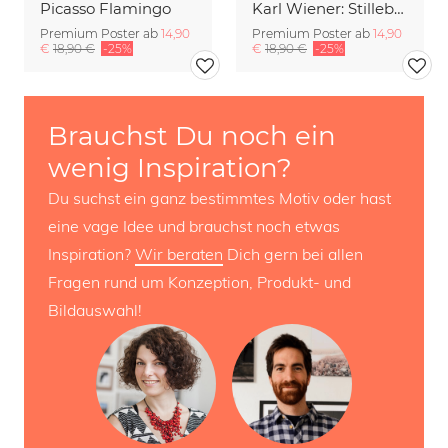
Picasso Flamingo
Karl Wiener: Stilleben II
Premium Poster ab
14,90
Premium Poster ab
14,90
€
18,90 €
-25%
€
18,90 €
-25%
Brauchst Du noch ein
wenig Inspiration?
Du suchst ein ganz bestimmtes Motiv oder hast
eine vage Idee und brauchst noch etwas
Inspiration?
Wir beraten
Dich gern bei allen
Fragen rund um Konzeption, Produkt- und
Bildauswahl!