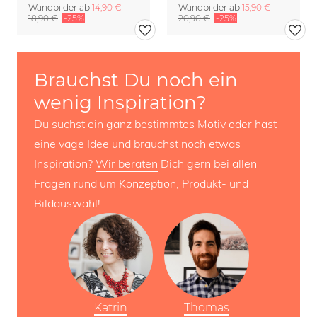
Wandbilder ab
14,90 €
Wandbilder ab
15,90 €
18,90 €
-25%
20,90 €
-25%
Brauchst Du noch ein
wenig Inspiration?
Du suchst ein ganz bestimmtes Motiv oder hast
eine vage Idee und brauchst noch etwas
Inspiration?
Wir beraten
Dich gern bei allen
Fragen rund um Konzeption, Produkt- und
Bildauswahl!
Katrin
Thomas