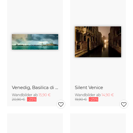
Venedig, Basilica di Santa Maria della Salute
Silent Venice
Wandbilder ab
15,90 €
Wandbilder ab
14,90 €
20,90 €
-25%
19,90 €
-25%