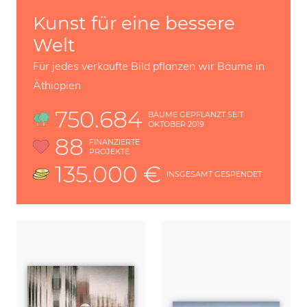
Kunst für eine bessere
Welt
Für jedes verkaufte Bild pflanzen wir Bäume in
Äthiopien
750.684
BÄUME GEPFLANZT SEIT
OKTOBER 2019
88
FINANZIERTE
PROJEKTE
135.000 €
INSGESAMT GESPENDET