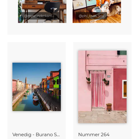
@mywunderkammer
@phi_loves_you
Venedig - Burano Studie #4
Nummer 264