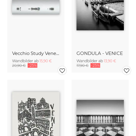
Vecchio Study Venedig
GONDULA - VENICE
Wandbilder ab
15,90 €
Wandbilder ab
13,90 €
20,90 €
-25%
17,90 €
-25%