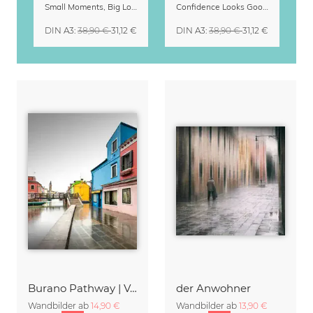
Small Moments, Big Love – Mutterschaftskalender von Giselle Dekel
Confidence Looks Good On You Kalender 2027
DIN A3
:
38,90 €
31,12 €
DIN A3
:
38,90 €
31,12 €
Burano Pathway | Veneto
der Anwohner
Wandbilder ab
14,90 €
Wandbilder ab
13,90 €