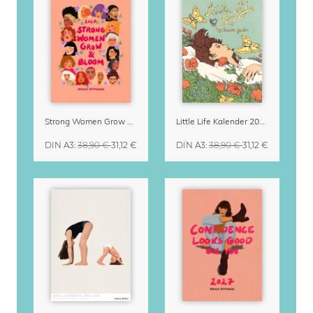
Strong Women Grow & Bloom Kalender 2027
Little Life Kalender 2027 von Simone Goder
DIN A3
:
38,90 €
31,12 €
DIN A3
:
38,90 €
31,12 €