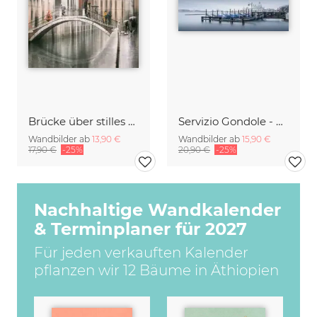
Brücke über stilles Wasser
Servizio Gondole - Venedig
Wandbilder ab
13,90 €
Wandbilder ab
15,90 €
17,90 €
-25%
20,90 €
-25%
Nachhaltige Wandkalender
& Terminplaner für 2027
Für jeden verkauften Kalender
pflanzen wir 12 Bäume in Äthiopien