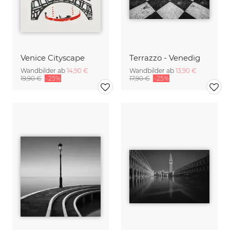
Venice Cityscape
Terrazzo - Venedig
Wandbilder ab
14,90 €
Wandbilder ab
13,90 €
19,90 €
-25%
17,90 €
-25%