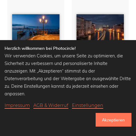
Herzlich willkommen bei Photocircle!
Wir verwenden Cookies, um unsere Seite zu optimieren, die
Sicherheit zu verbessern und personalisierte Inhalte
anzuzeigen. Mit „Akzeptieren“ stimmst du der
Sonnenaufgang in Venedig
Canal Grande Venedig
Datenverarbeitung und der Weitergabe an ausgewählte Dritte
Wandbilder ab
14,90 €
Wandbilder ab
14,90 €
zu. Deine Einstellungen kannst du jederzeit einsehen oder
19,90 €
-25%
19,90 €
-25%
anpassen.
Impressum
AGB & Widerruf
Einstellungen
Akzeptieren