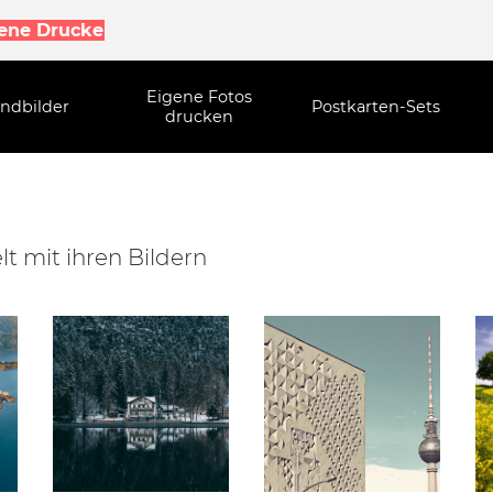
gene Drucke
Eigene Fotos
ndbilder
Postkarten-Sets
drucken
t mit ihren Bildern