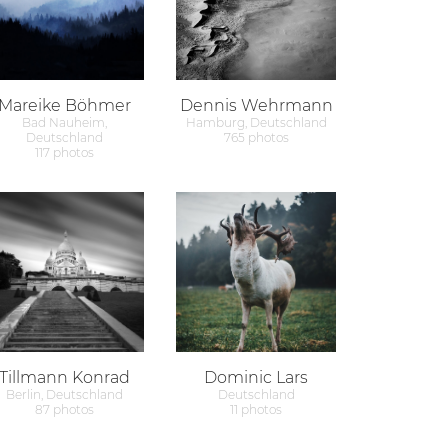
Mareike Böhmer
Dennis Wehrmann
Bad Nauheim,
Hamburg, Deutschland
Deutschland
765 photos
117 photos
Tillmann Konrad
Dominic Lars
Berlin, Deutschland
Deutschland
87 photos
11 photos