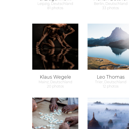
Leipzig, Deutschland
Berlin, Deutschland
81 photos
33 photos
Klaus Wegele
Leo Thomas
Mainz, Deutschland
Trier, Deutschland
20 photos
12 photos