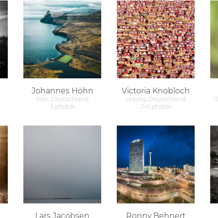
Johannes Höhn
Victoria Knobloch
Köln, Deutschland
Leipzig, Deutschland
D
3 photos
241 photos
Lars Jacobsen
Ronny Behnert