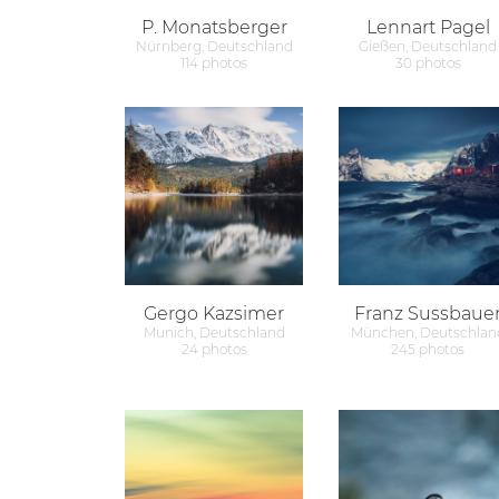
P. Monatsberger
Lennart Pagel
Nürnberg, Deutschland
Gießen, Deutschland
114 photos
30 photos
Gergo Kazsimer
Franz Sussbaue
Munich, Deutschland
München, Deutschlan
24 photos
245 photos