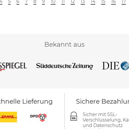
4
5
6
7
8
9
10
11
12
13
14
15
16
17
Bekannt aus
hnelle Lieferung
Sichere Bezahlu
Sicher mit SSL-
Verschlüsselung, Kä
und Datenschutz