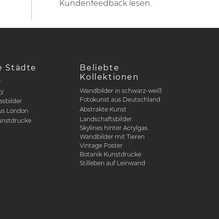
Kundenfeedback lesen.
e Städte
Beliebte
Kollektionen
r
Wandbilder in schwarz-weiß
ty
Fotokunst aus Deutschland
asbilder
Abstrakte Kunst
us London
Landschaftsbilder
nstdrucke
Skylines hinter Acrylgas
Wandbilder mit Tieren
Vintage Poster
Botanik Kunstdrucke
Stilleben auf Leinwand