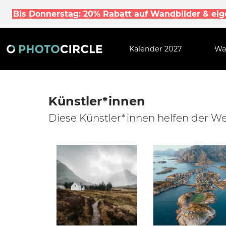
Bis Donnerstag: 20% Rabatt auf Wandbilder & ei
Kalender 2027
Wa
Künstler*innen
Diese Künstler*innen helfen der Wel