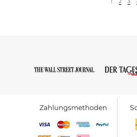
1
2
3
Zahlungsmethoden
Sc