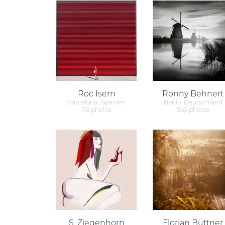
Roc Isern
Ronny Behnert
Barcelona , Spanien
Berlin, Deutschland
78 photos
563 photos
S. Ziegenhorn
Florian Büttner