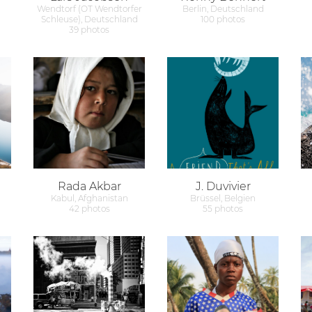
Wendtorf (OT Wendtorfer
Berlin, Deutschland
Schleuse), Deutschland
100 photos
39 photos
Rada Akbar
J. Duvivier
Kabul, Afghanistan
Brüssel, Belgien
42 photos
55 photos