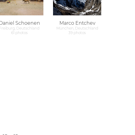
Daniel Schoenen
Marco Entchev
Freiburg, Deutschland
München, Deutschland
61 photos
39 photos