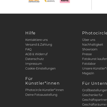
Hilfe
Photocircl
Kontaktiere uns
Über uns
Versand & Zahlung
Nachhaltigkeit
FAQ
Showroom
AGB & Widerruf
Presse
Datenschutz
Fotokunst kaufe
Impressum
Fotolabor
Cookie-Einstellungen
Unsere Künstler*
Magazin
Für
Künstler*innen
Für Unter
Photocircle Künstler*innen
Großbestellunge
Deine Fotoausstellung
Geschenke für
Geschäftspartne
Geschäftsräume 