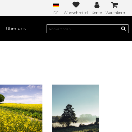
DE
Wunschzettel
Konto
Warenkorb
Über uns