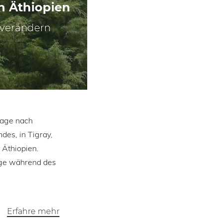
n Äthiopien
 verändern
Tage nach
des, in Tigray,
 Äthiopien.
age während des
Erfahre mehr