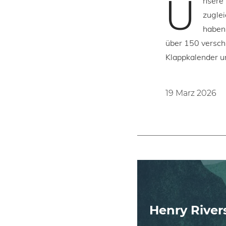
U
nsere 
zuglei
haben 
über 150 versch
Klappkalender u
19 Marz 2026
Henry River