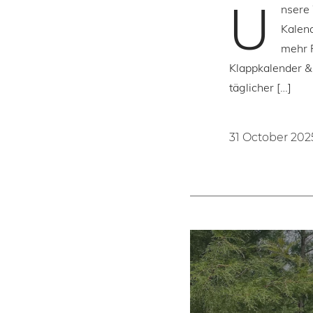
U
nsere
Kalend
mehr P
Klappkalender & 
täglicher […]
31 October 202