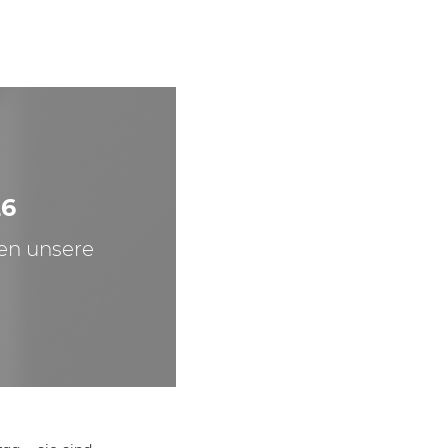
26
ben unsere