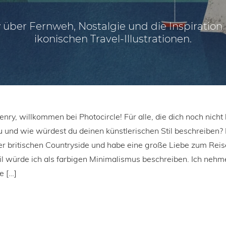
w über Fernweh, Nostalgie und die Inspiration 
ikonischen Travel-Illustrationen.
Henry, willkommen bei Photocircle! Für alle, die dich noch nich
u und wie würdest du deinen künstlerischen Stil beschreiben? Ic
er britischen Countryside und habe eine große Liebe zum Rei
il würde ich als farbigen Minimalismus beschreiben. Ich nehm
e […]