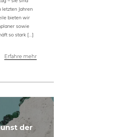
ag – sie sind
 letzten Jahren
ile bieten wir
nplaner sowie
ft so stark […]
Erfahre mehr
Kunst der