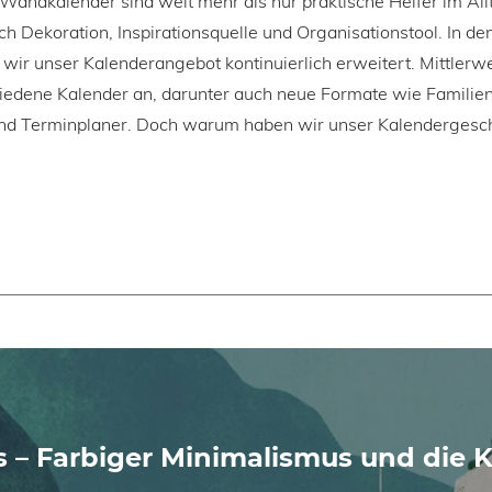
Wandkalender sind weit mehr als nur praktische Helfer im Allt
ch Dekoration, Inspirationsquelle und Organisationstool. In den
wir unser Kalenderangebot kontinuierlich erweitert. Mittlerwe
iedene Kalender an, darunter auch neue Formate wie Familie
nd Terminplaner. Doch warum haben wir unser Kalendergeschä
s – Farbiger Minimalismus und die 