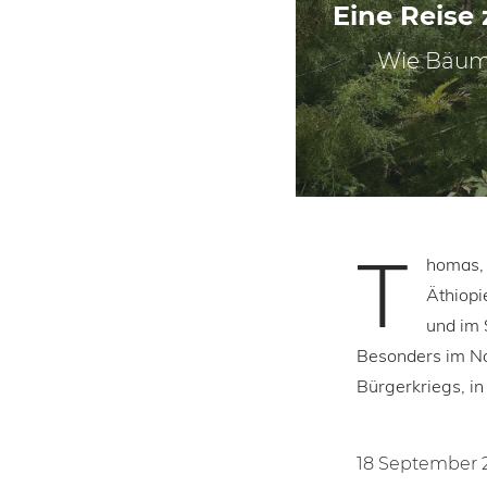
Eine Reise
Wie Bäume
T
homas, 
Äthiopi
und im 
Besonders im No
Bürgerkriegs, in
18 September 