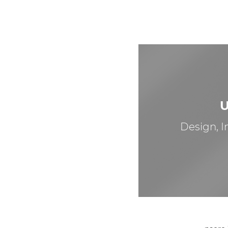
U
Design, I