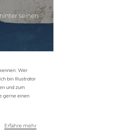
hinter seinen
t kennen: Wer
h bin Illustrator
sen und zum
e gerne einen
Erfahre mehr