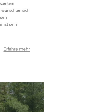
dezentem
h wünschten sich
euen
r ist dein
Erfahre mehr