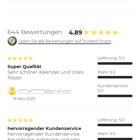
644 Bewertungen
4.89
Lesen Sie alle Bewertungen auf Trusted Shops
Lieferung:
5.0
Super Qualität
Sehr schöner Kalender und tolles
Ware:
5.0
Poster.
Kundenservice:
5.0
c*****a.f*******9@gmail.com
19 Nov 2025
Lieferung:
5.0
hervorragender Kundenservice
hervorragender Kundenservice;
Ware:
5.0
freundliche, hilfreiche und sehr