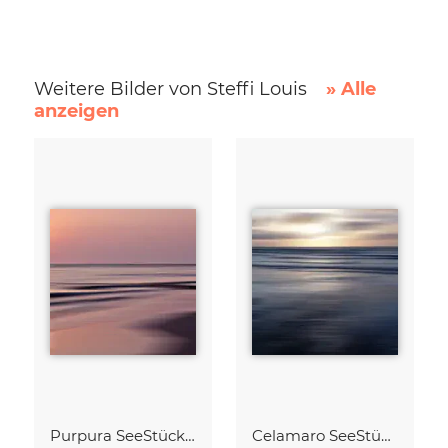
Weitere Bilder von Steffi Louis
» Alle
anzeigen
Purpura SeeStück No.18
Celamaro SeeStück No.15