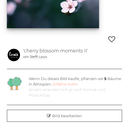
'cherry blossom moments II'
von
Steffi Louis
Wenn Du dieses Bild kaufst, pflanzen wir
5
Bäume
in Äthiopien.
Erfahre mehr
Anzahl verändert sich je nach Format und
Produkttyp
Bild bearbeiten