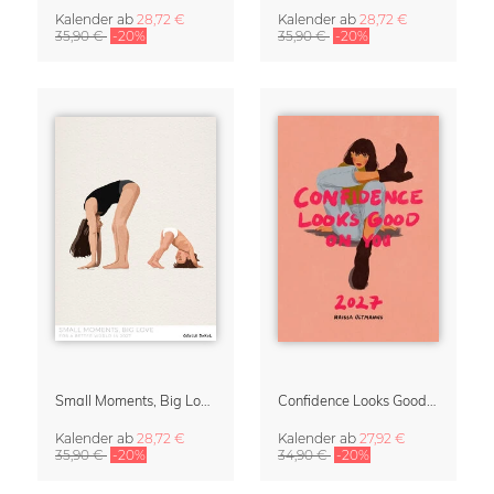
Kalender
ab
28,72 €
Kalender
ab
28,72 €
35,90 €
-20%
35,90 €
-20%
Small Moments, Big Love – Mutterschaftskalender von Giselle Dekel
Confidence Looks Good On You Kalender 2027
Kalender
ab
28,72 €
Kalender
ab
27,92 €
35,90 €
-20%
34,90 €
-20%