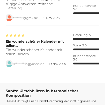
zügige Antworten. zeitnahe
Kundenservice:
Lieferung
5.0
f******5@gmx.de
19 Nov 2025
Lieferung:
5.0
Ein wunderschöner Kalender mit
tollen…
Ware:
5.0
Ein wunderschöner Kalender mit
tollen Bildern.
Kundenservice:
5.0
s*********h@yahoo.de
19 Nov 2025
Sanfte Kirschblüten in harmonischer
Komposition
Dieses Bild zeigt einen
, der sanft in
und
Kirschblütenzweig
grünen