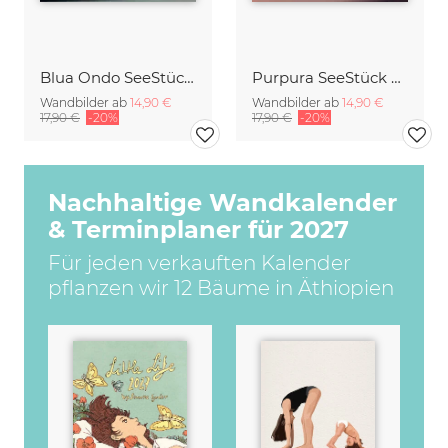
Blua Ondo SeeStück No.14
Purpura SeeStück No.18
Wandbilder ab
14,90 €
Wandbilder ab
14,90 €
17,90 €
-20%
17,90 €
-20%
Nachhaltige Wandkalender
& Terminplaner für 2027
Für jeden verkauften Kalender
pflanzen wir 12 Bäume in Äthiopien