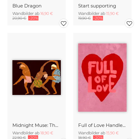
Blue Dragon
Start supporting
Wandbilder ab
16,90 €
Wandbilder ab
15,90 €
20,90 €
-20%
19,90 €
-20%
Midnight Muse: The Dance of Sisterhood
Full of Love Handlettering
Wandbilder ab
18,90 €
Wandbilder ab
15,90 €
22,90 €
-20%
18,90 €
-20%