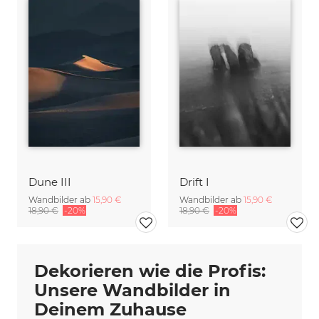
Dune III
Drift I
Wandbilder ab
15,90 €
Wandbilder ab
15,90 €
18,90 €
-20%
18,90 €
-20%
Dekorieren wie die Profis:
Unsere Wandbilder in
Deinem Zuhause