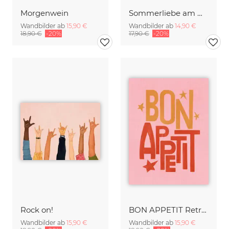
Morgenwein
Sommerliebe am Meer
Wandbilder ab
15,90 €
Wandbilder ab
14,90 €
18,90 €
-20%
17,90 €
-20%
Rock on!
BON APPETIT Retro Painted Typography - Kitchen Fine Art Print
Wandbilder ab
15,90 €
Wandbilder ab
15,90 €