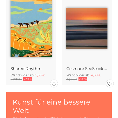
Shared Rhythm
Cesmare SeeStück No.09
Wandbilder ab
15,90 €
Wandbilder ab
14,90 €
18,90 €
-20%
17,90 €
-20%
Kunst für eine bessere
Welt