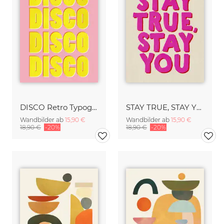
DISCO Retro Typography - Handmade Texture Vibrant Pink & Yellow
STAY TRUE, STAY YOU - Handmade Lettering - Textured Fine Art Print
Wandbilder ab
15,90 €
Wandbilder ab
15,90 €
18,90 €
-20%
18,90 €
-20%