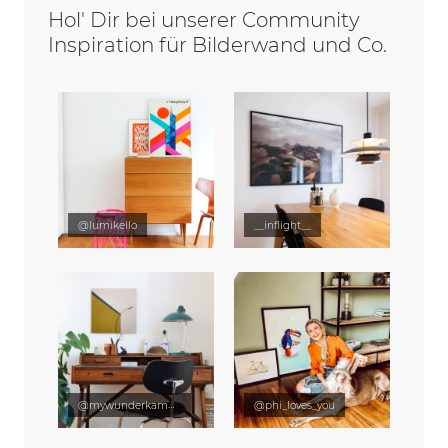
Hol' Dir bei unserer Community
Inspiration für Bilderwand und Co.
@lumikello
__inflight__
@mywunderkammer
@phi_loves_you