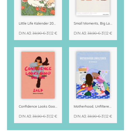
Little Life Kalender 2027 von Simone Goder
Small Moments, Big Love – Mutterschaftskalender von Giselle Dekel
DIN A3
:
38,90 €
31,12 €
DIN A3
:
38,90 €
31,12 €
Confidence Looks Good On You Kalender 2027
Motherhood, Unfiltered Kalender 2027 | Humorvolle Illustrationen über das Muttersein
DIN A3
:
38,90 €
31,12 €
DIN A3
:
38,90 €
31,12 €