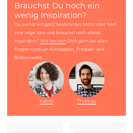
Brauchst Du noch ein
wenig Inspiration?
Du suchst ein ganz bestimmtes Motiv oder hast
eine vage Idee und brauchst noch etwas
Inspiration?
Wir beraten
Dich gern bei allen
Fragen rund um Konzeption, Produkt- und
Bildauswahl!
Katrin
Thomas