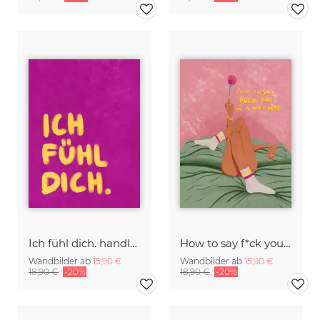
Ich fühl dich. handlettering
How to say f*ck you in a nice way
Wandbilder ab
15,90 €
Wandbilder ab
15,90 €
18,90 €
-20%
18,90 €
-20%