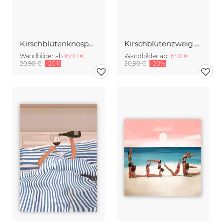
Kirschblütenknospen Doppelbelichtung
Kirschblütenzweig mit vielen Blüten
Wandbilder ab
16,90 €
Wandbilder ab
16,90 €
20,90 €
-20%
20,90 €
-20%