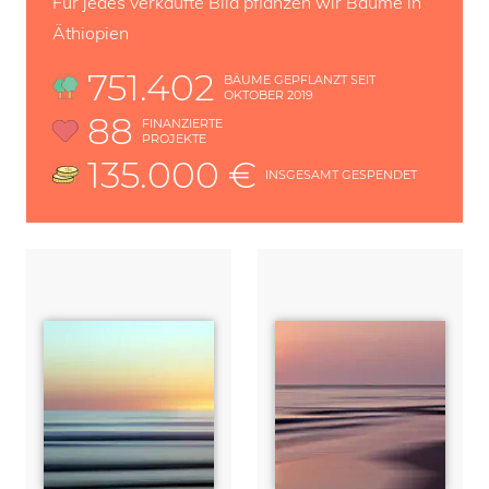
Für jedes verkaufte Bild pflanzen wir Bäume in
Äthiopien
751.402
BÄUME GEPFLANZT SEIT
OKTOBER 2019
88
FINANZIERTE
PROJEKTE
135.000 €
INSGESAMT GESPENDET