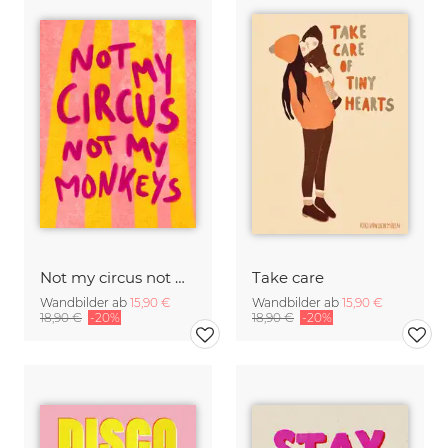
Not my circus not mx monkeys - handlettering
Take care
Wandbilder ab
15,90 €
Wandbilder ab
15,90 €
18,90 €
-20%
18,90 €
-20%