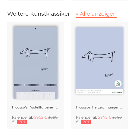
Weitere Kunstklassiker
» Alle anzeigen
Picasso's Pastellfarbene Tiere Kalender & Terminplaner 2027
Picassos Tierzeichnungen Kalender 2027 – Pastel Edition
Kalender
ab
29,52 €
36,90
Kalender
ab
28,72 €
35,90
€
-20%
€
-20%