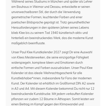
Während seines Studiums in München und später als Lehrer
am Bauhaus in Weimar und Dessau, entwickelte er seinen
unverwechselbaren Stil, der durch die Verwendung
geometrischer Formen, leuchtender Farben und einer
poetischen Bildsprache geprägt ist. Trotz gesundheitlicher
Herausforderungen in den späteren Jahren seines Lebens
blieb Klee bis zu seinem Tod 1940 künstlerisch aktiv und
hinterließ ein beeindruckendes Werk, das die moderne Kunst
maßgeblich beeinflusste.
Unser Paul Klee Kunstkalender 2027 zeigt Dir eine Auswahl
von Klees Meisterwerken, die seine einzigartige Fähigkeit
widerspiegeln, komplexe Ideen und Emotionen durch
einfache Formen und Farben auszudrücken. Unser Paul Klee
Kalender ist das ideale Weihnachtsgeschenk für alle
Kunstliebhaber*innen, insbesondere für Fans der modernen
Kunst. Der Kalender ist erhältlich im Großformat DIN A2 sowie
in A3 und A4. Mit diesem Kalender bekommst Du nicht nur 12
beeindruckende Kunstdrucke. Mit jedem verkauften Kalender
pflanzen wir zudem 12 Bäume in Äthiopien. Somit leisten wir
einen Beitrag im Kampf gegen den Klimawandel und