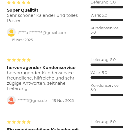
Lieferung:
5.0
Super Qualität
Sehr schöner Kalender und tolles
Ware:
5.0
Poster.
Kundenservice:
5.0
c*****a.f*******9@gmail.com
19 Nov 2025
Lieferung:
5.0
hervorragender Kundenservice
hervorragender Kundenservice;
Ware:
5.0
freundliche, hilfreiche und sehr
zügige Antworten. zeitnahe
Kundenservice:
Lieferung
5.0
f******5@gmx.de
19 Nov 2025
Lieferung:
5.0
Ein wunderschöner Kalender mit