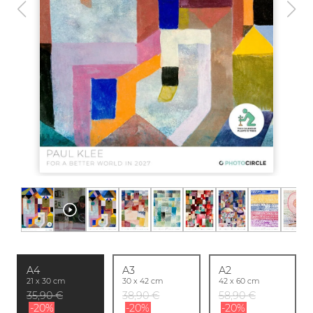
A4
A3
A2
21 x 30 cm
30 x 42 cm
42 x 60 cm
35,90 €
38,90 €
58,90 €
-20%
-20%
-20%