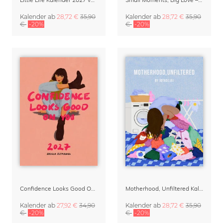
Kalender
ab
28,72 €
35,90
Kalender
ab
28,72 €
35,90
€
-20%
€
-20%
Confidence Looks Good On You Kalender 2027
Motherhood, Unfiltered Kalender 2027 | Humorvolle Illustrationen über das Muttersein
Kalender
ab
27,92 €
34,90
Kalender
ab
28,72 €
35,90
€
-20%
€
-20%