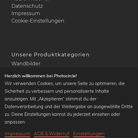
Datenschutz
Impressum
Cookie-Einstellungen
Unsere Produktkategorien
Wandbilder
Drucke Deine Fotos
Herzlich willkommen bei Photocircle!
Kalender
Wir verwenden Cookies, um unsere Seite zu optimieren, die
Sicherheit zu verbessern und personalisierte Inhalte
anzuzeigen. Mit „Akzeptieren“ stimmst du der
Datenverarbeitung und der Weitergabe an ausgewählte Dritte
Beliebte Kollektionen
zu. Deine Einstellungen kannst du jederzeit einsehen oder
Wandbilder in schwarz-weiß
anpassen.
Bauhaus Bilder
Impressum
AGB & Widerruf
Einstellungen
Klassiker der Kunstgeschichte