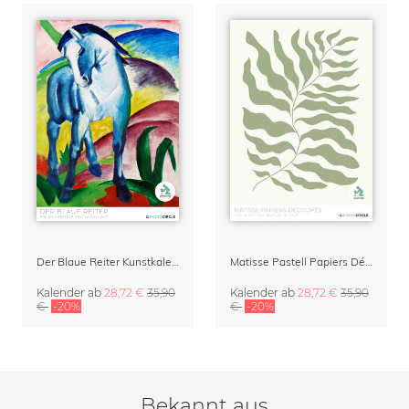
Der Blaue Reiter Kunstkalender 2027
Matisse Pastell Papiers Découpés Kunstkalender 2027
Kalender
ab
28,72 €
35,90
Kalender
ab
28,72 €
35,90
€
-20%
€
-20%
Bekannt aus