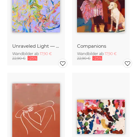
Unraveled Light — Lilac
Companions
Wandbilder ab
17,90 €
Wandbilder ab
17,90 €
22,90 €
-25%
22,90 €
-25%