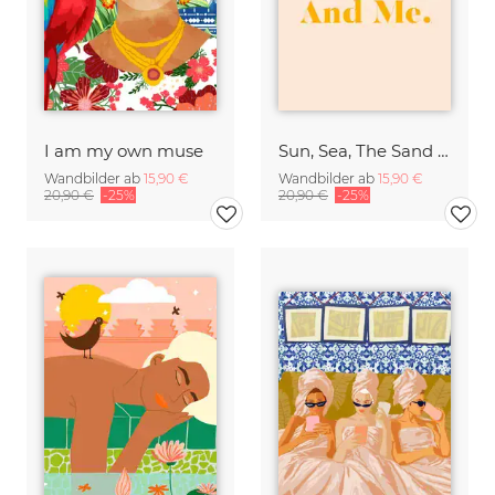
I am my own muse
Sun, Sea, The Sand & Me
Wandbilder ab
15,90 €
Wandbilder ab
15,90 €
20,90 €
-25%
20,90 €
-25%