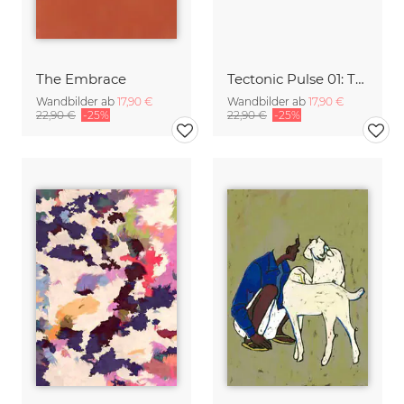
The Embrace
Tectonic Pulse 01: The Unspoken Meridian
Wandbilder ab
17,90 €
Wandbilder ab
17,90 €
22,90 €
-25%
22,90 €
-25%