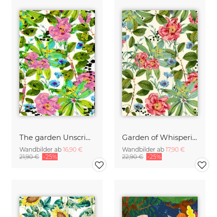
The garden Unscripted
Garden of Whispering Blooms
Wandbilder ab
16,90 €
Wandbilder ab
17,90 €
21,90 €
-25%
22,90 €
-25%