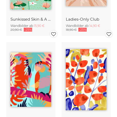
Sunkissed Skin & A Tropical Sky, Let Your Soul & Spirit Fly
Ladies-Only Club
Wandbilder ab
15,90 €
Wandbilder ab
14,90 €
20,90 €
-25%
18,90 €
-25%