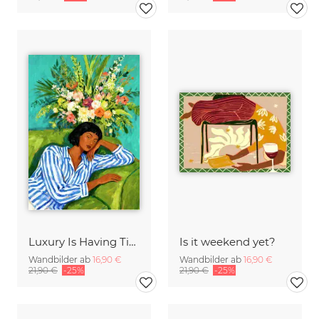
Luxury Is Having Time To Waste
Is it weekend yet?
Wandbilder ab
16,90 €
Wandbilder ab
16,90 €
21,90 €
-25%
21,90 €
-25%