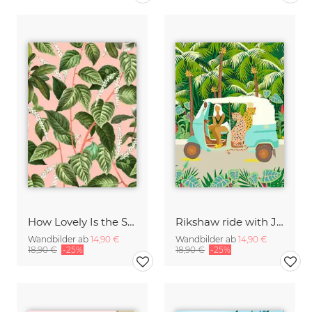
How Lovely Is the Silence of Growing Things
Rikshaw ride with Javan leopards in Bali
Wandbilder ab
14,90 €
Wandbilder ab
14,90 €
18,90 €
-25%
18,90 €
-25%