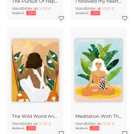
The Pursuit Of Happiness
I followed my heart & it led me to the beach
Wandbilder ab
14,90 €
Wandbilder ab
15,90 €
18,90 €
-25%
20,90 €
-25%
The Wild World And A Rebel Heart
Meditation With Thy Cat
Wandbilder ab
14,90 €
Wandbilder ab
14,90 €
18,90 €
-25%
18,90 €
-25%