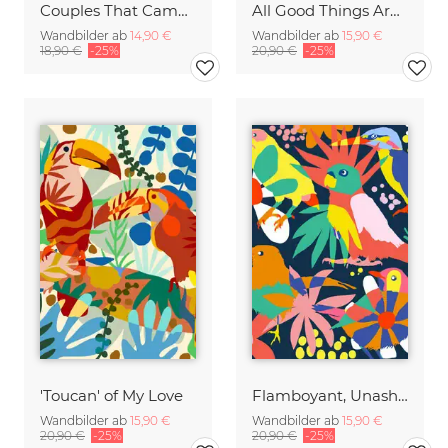
Couples That Camouflage Together, Stay Together
All Good Things Are Wild & Free
Wandbilder ab
14,90 €
Wandbilder ab
15,90 €
18,90 €
-25%
20,90 €
-25%
'Toucan' of My Love
Flamboyant, Unashamed & Free
Wandbilder ab
15,90 €
Wandbilder ab
15,90 €
20,90 €
-25%
20,90 €
-25%