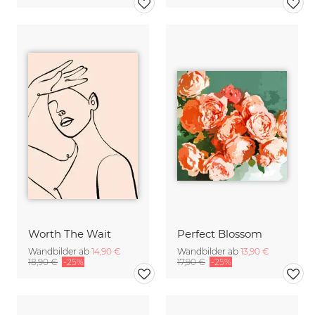
Worth The Wait
Perfect Blossom
Wandbilder ab
14,90 €
Wandbilder ab
13,90 €
18,90 €
-25%
17,90 €
-25%