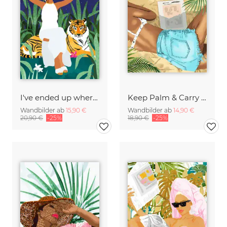
I've ended up where I needed to be
Keep Palm & Carry On
Wandbilder ab
15,90 €
Wandbilder ab
14,90 €
20,90 €
-25%
18,90 €
-25%