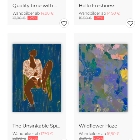
Quality time with my cheetahs illustration/watercolor painting
Hello Freshness
Wandbilder ab
14,90 €
Wandbilder ab
14,90 €
18,90 €
-25%
18,90 €
-25%
The Unsinkable Spirit
Wildflower Haze
Wandbilder ab
17,90 €
Wandbilder ab
16,90 €
22,90 €
-25%
21,90 €
-25%