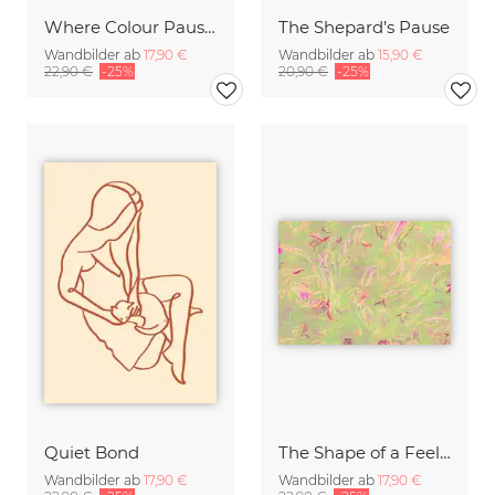
Where Colour Pauses
The Shepard’s Pause
Wandbilder ab
17,90 €
Wandbilder ab
15,90 €
22,90 €
-25%
20,90 €
-25%
Quiet Bond
The Shape of a Feeling — Lime Fuchsia
Wandbilder ab
17,90 €
Wandbilder ab
17,90 €