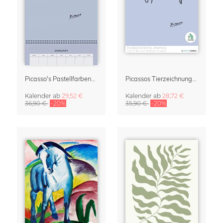
Picasso's Pastellfarbene Tiere Kalender & Terminplaner 2027
Picassos Tierzeichnungen Kalender 2027 – Pastel Edition
Kalender
ab
29,52 €
Kalender
ab
28,72 €
36,90 €
-20%
35,90 €
-20%