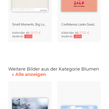
Small Moments, Big Love – Mutterschaftskalender von Giselle Dekel
Confidence Looks Good On You Kalender 2027
Kalender
ab
28,72 €
Kalender
ab
27,92 €
35,90 €
-20%
34,90 €
-20%
Weitere Bilder aus der Kategorie Blumen
» Alle anzeigen