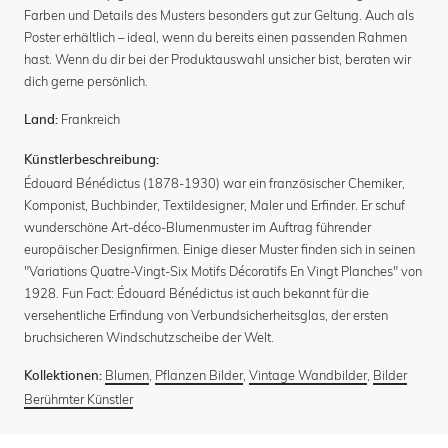
Farben und Details des Musters besonders gut zur Geltung. Auch als
Poster erhältlich – ideal, wenn du bereits einen passenden Rahmen
hast. Wenn du dir bei der Produktauswahl unsicher bist, beraten wir
dich gerne persönlich.
Frankreich
Land:
Künstlerbeschreibung:
Édouard Bénédictus (1878-1930) war ein französischer Chemiker,
Komponist, Buchbinder, Textildesigner, Maler und Erfinder. Er schuf
wunderschöne Art-déco-Blumenmuster im Auftrag führender
europäischer Designfirmen. Einige dieser Muster finden sich in seinen
"Variations Quatre-Vingt-Six Motifs Décoratifs En Vingt Planches" von
1928. Fun Fact: Édouard Bénédictus ist auch bekannt für die
versehentliche Erfindung von Verbundsicherheitsglas, der ersten
bruchsicheren Windschutzscheibe der Welt.
Blumen
,
Pflanzen Bilder
,
Vintage Wandbilder
,
Bilder
Kollektionen:
Berühmter Künstler