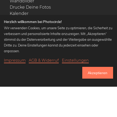
Wandbilder
Drucke Deine Fotos
Kalender
Herzlich willkommen bei Photocircle!
Wir verwenden Cookies, um unsere Seite zu optimieren, die Sicherheit zu
verbessern und personalisierte Inhalte anzuzeigen. Mit „Akzeptieren“
stimmst du der Datenverarbeitung und der Weitergabe an ausgewählte
Beliebte Kollektionen
Dritte zu. Deine Einstellungen kannst du jederzeit einsehen oder
Wandbilder in schwarz-weiß
anpassen.
Bauhaus Bilder
Impressum
AGB & Widerruf
Einstellungen
Klassiker der Kunstgeschichte
20,90 €
-25%
In den Warenkorb
Abstrakte Kunst
15,67 €
Akzeptieren
Landschaftsbilder
Bis Donnerstag: 20% Rabatt auf alle Bilder
Lass uns Freunde werden