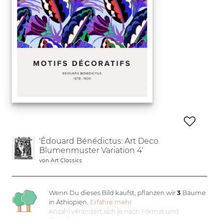
'Édouard Bénédictus: Art Deco
Blumenmuster Variation 4'
von
Art Classics
Wenn Du dieses Bild kaufst, pflanzen wir
3
Bäume
in Äthiopien.
Erfahre mehr
Anzahl verändert sich je nach Format und