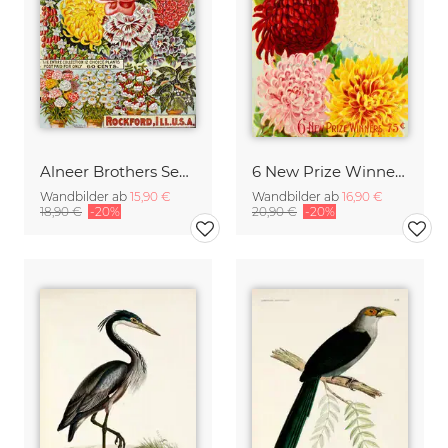
Alneer Brothers Seed And Plant
6 New Prize Winners - Botanische Illustration
Wandbilder ab
15,90 €
Wandbilder ab
16,90 €
18,90 €
-20%
20,90 €
-20%