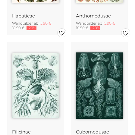
Hapaticae
Anthomedusae
Wandbilder ab
15,90 €
Wandbilder ab
15,90 €
18,90 €
-20%
18,90 €
-20%
Filicinae
Cubomedusae