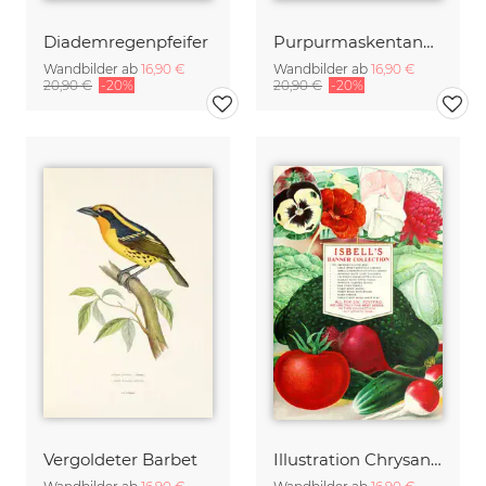
Diademregenpfeifer
Purpurmaskentangare
Wandbilder ab
16,90 €
Wandbilder ab
16,90 €
20,90 €
-20%
20,90 €
-20%
Vergoldeter Barbet
Illustration Chrysanthemen