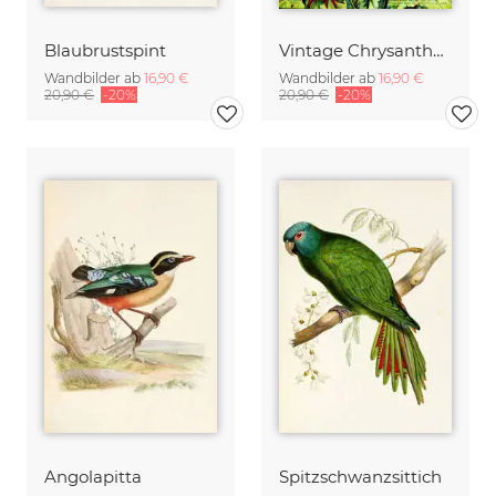
Blaubrustspint
Vintage Chrysanthemen Illu
Wandbilder ab
16,90 €
Wandbilder ab
16,90 €
20,90 €
-20%
20,90 €
-20%
Angolapitta
Spitzschwanzsittich