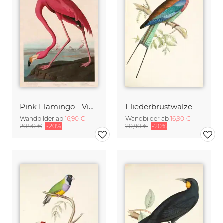
Pink Flamingo - Vintage Illustration
Fliederbrustwalze
Wandbilder ab
16,90 €
Wandbilder ab
16,90 €
20,90 €
-20%
20,90 €
-20%