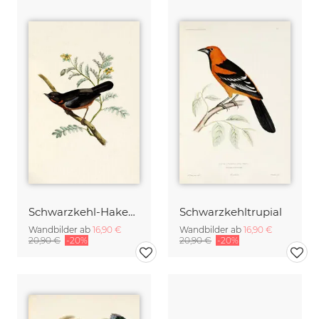
Schwarzkehl-Hakenschnabel
Schwarzkehltrupial
Wandbilder ab
16,90 €
Wandbilder ab
16,90 €
20,90 €
-20%
20,90 €
-20%