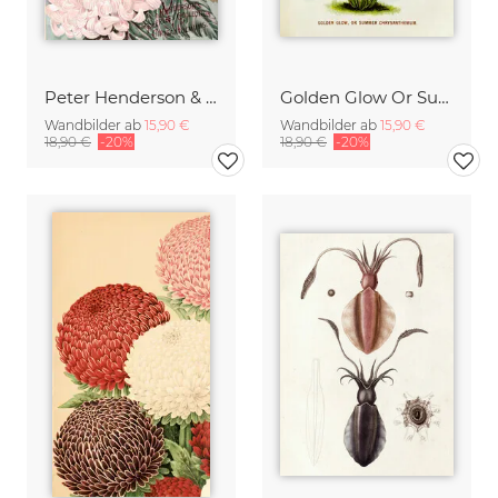
Peter Henderson & Co - Chrysanthemen
Golden Glow Or Summer Chrysanthemum
Wandbilder ab
15,90 €
Wandbilder ab
15,90 €
18,90 €
-20%
18,90 €
-20%