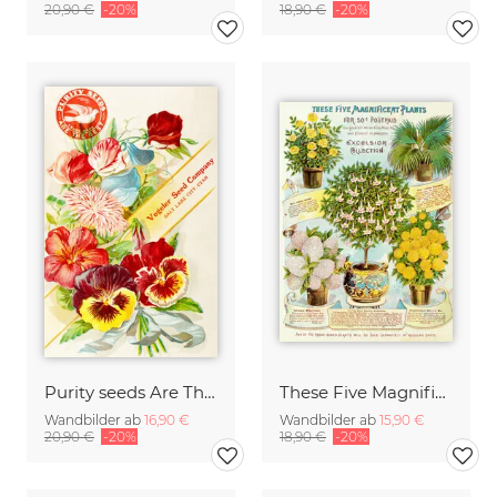
20,90 €
-20%
18,90 €
-20%
Purity seeds Are The Best
These Five Magnificent Plants For 50 ¢
Wandbilder ab
16,90 €
Wandbilder ab
15,90 €
20,90 €
-20%
18,90 €
-20%