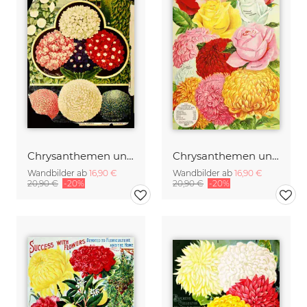
Chrysanthemen und andere Blumen
Chrysanthemen und Rosen
Wandbilder ab
16,90 €
Wandbilder ab
16,90 €
20,90 €
-20%
20,90 €
-20%