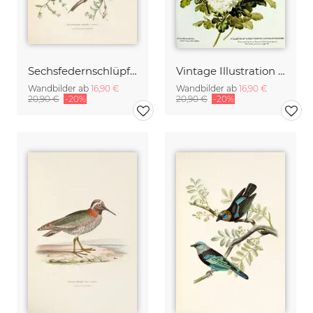
Sechsfedernschlüpfer
Vintage Illustration von Chrysanthemen
Wandbilder ab
16,90 €
Wandbilder ab
16,90 €
20,90 €
-20%
20,90 €
-20%