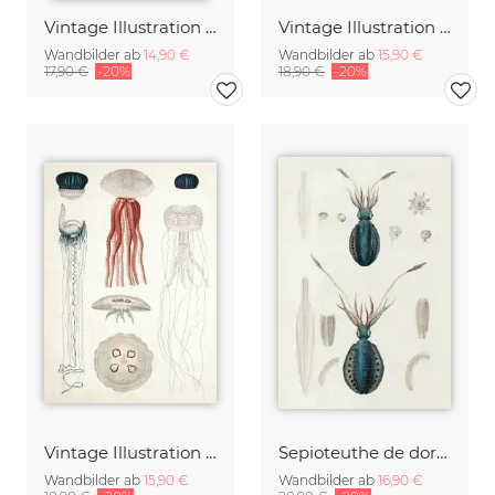
Vintage Illustration Chrysanthemen 4
Vintage Illustration Sepioteuthe Austral / Sepioteuthe De Maurice
Wandbilder ab
14,90 €
Wandbilder ab
15,90 €
17,90 €
-20%
18,90 €
-20%
Vintage Illustration von Quallenarten
Sepioteuthe de dorei / Sepioteuthe lunule
Wandbilder ab
15,90 €
Wandbilder ab
16,90 €