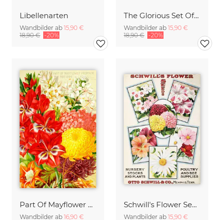
Libellenarten
The Glorious Set Of Dingee Chrysanthemums
Wandbilder ab
15,90 €
Wandbilder ab
15,90 €
18,90 €
-20%
18,90 €
-20%
Part Of Mayflower Premium For 1894
Schwill's Flower Seeds
Wandbilder ab
16,90 €
Wandbilder ab
15,90 €