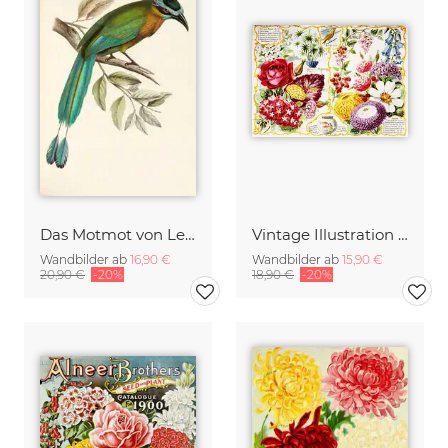
Das Motmot von Lesson oder das Motmot mit dem blauen Diadem
Vintage Illustration verschiedener Blumen
Wandbilder ab
16,90 €
Wandbilder ab
15,90 €
20,90 €
-20%
18,90 €
-20%