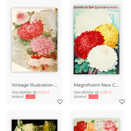
Vintage Illustration Chrysanthemen 3
Magnificent New Chrysanthemums
Wandbilder ab
15,90 €
Wandbilder ab
16,90 €
18,90 €
-20%
20,90 €
-20%