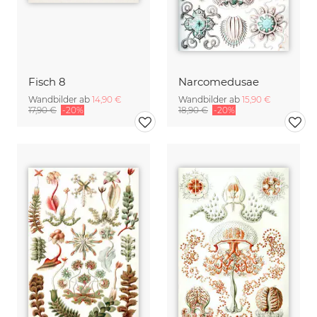
Fisch 8
Narcomedusae
Wandbilder ab
14,90 €
Wandbilder ab
15,90 €
17,90 €
-20%
18,90 €
-20%