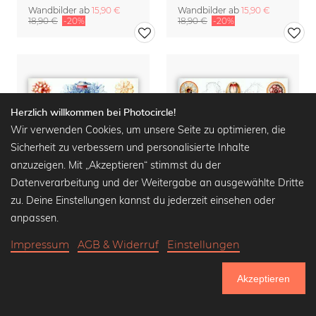
Wandbilder ab
15,90 €
Wandbilder ab
15,90 €
18,90 €
-20%
18,90 €
-20%
Herzlich willkommen bei Photocircle!
Wir verwenden Cookies, um unsere Seite zu optimieren, die
Sicherheit zu verbessern und personalisierte Inhalte
anzuzeigen. Mit „Akzeptieren“ stimmst du der
Datenverarbeitung und der Weitergabe an ausgewählte Dritte
zu. Deine Einstellungen kannst du jederzeit einsehen oder
anpassen.
Impressum
AGB & Widerruf
Einstellungen
Siphonophorae
Siphonophorae 2
Akzeptieren
Wandbilder ab
15,90 €
Wandbilder ab
15,90 €
751.096
18,90 €
-20%
18,90 €
-20%