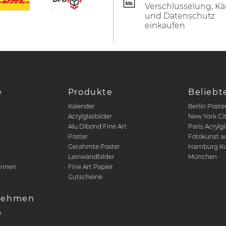
Verschlüsselung, Kä
und Datenschutz
einkaufen
e
Produkte
Beliebt
Kalender
Berlin Poste
Acrylglasbilder
New York Ci
Alu Dibond Fine Art
Paris Acrylgl
Poster
Fotokunst a
n
Gerahmte Poster
Hamburg Ku
Leinwandbilder
München
innen
Fine Art Papier
Gutscheine
nehmen
n