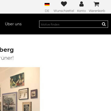
DE
Wunschzettel
Konto
Warenkorb
Über uns
eberg
rüner!