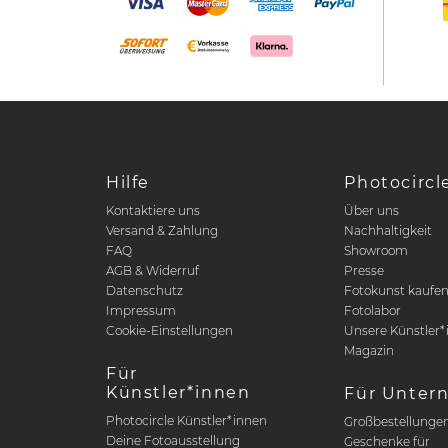
Hilfe
Photocircl
Kontaktiere uns
Über uns
Versand & Zahlung
Nachhaltigkeit
FAQ
Showroom
AGB & Widerruf
Presse
Datenschutz
Fotokunst kaufe
Impressum
Fotolabor
Cookie-Einstellungen
Unsere Künstler*
Magazin
Für
Künstler*innen
Für Unter
Photocircle Künstler*innen
Großbestellunge
Deine Fotoausstellung
Geschenke für