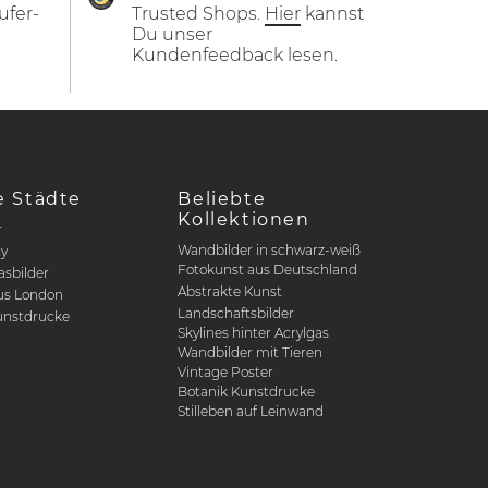
ufer-
Trusted Shops.
Hier
kannst
Du unser
Kundenfeedback lesen.
e Städte
Beliebte
Kollektionen
r
Wandbilder in schwarz-weiß
ty
Fotokunst aus Deutschland
asbilder
Abstrakte Kunst
us London
Landschaftsbilder
nstdrucke
Skylines hinter Acrylgas
Wandbilder mit Tieren
Vintage Poster
Botanik Kunstdrucke
Stilleben auf Leinwand