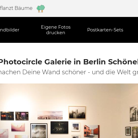
pflanzt Bäume
Eigene Fotos
ndbilder
Postkarten-Sets
drucken
Photocircle Galerie in Berlin Schön
achen Deine Wand schöner - und die Welt g