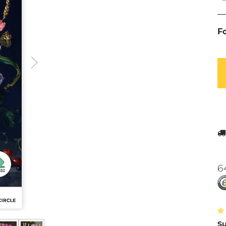
F
6
Su