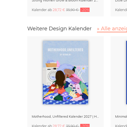
Strong Women Grow & Bloom Kalender 2027
Little 
Kalender
ab
28,72 €
35,90 €
-20%
Kalend
Weitere Design Kalender
» Alle anze
Motherhood, Unfiltered Kalender 2027 | Humorvolle Illustrationen über das Muttersein
Kalender
ab
28,72 €
35,90 €
-20%
Kalend