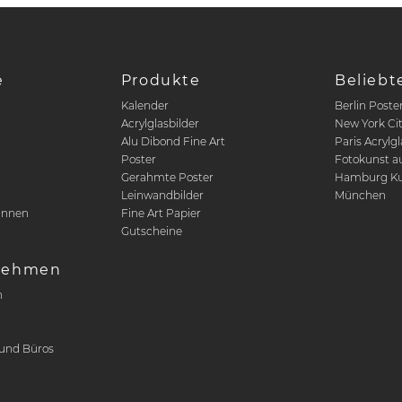
e
Produkte
Beliebt
Kalender
Berlin Poste
Acrylglasbilder
New York Ci
Alu Dibond Fine Art
Paris Acrylgl
Poster
Fotokunst a
n
Gerahmte Poster
Hamburg Ku
Leinwandbilder
München
innen
Fine Art Papier
Gutscheine
nehmen
n
r
und Büros