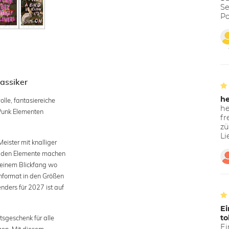
Se
Po
lassiker
h
le, fantasiereiche
he
 Punk Elementen
fr
zü
Li
ister mit knalliger
eiden Elemente machen
 einem Blickfang wo
hformat in den Größen
ders für 2027 ist auf
Ei
to
sgeschenk für alle
Ei
ngen. Mit diesem