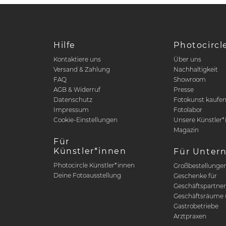
Hilfe
Photocircl
Kontaktiere uns
Über uns
Versand & Zahlung
Nachhaltigkeit
FAQ
Showroom
AGB & Widerruf
Presse
Datenschutz
Fotokunst kaufe
Impressum
Fotolabor
Cookie-Einstellungen
Unsere Künstler*
Magazin
Für
Künstler*innen
Für Unter
Photocircle Künstler*innen
Großbestellunge
Deine Fotoausstellung
Geschenke für
Geschäftspartne
Geschäftsräume 
Gastrobetriebe
Arztpraxen