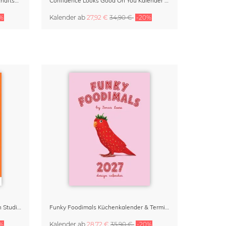
Small Moments, Big Love – Mutterschaftskalender von Giselle Dekel
Confidence Looks Good On You Kalender 2027
%
Kalender
ab
27,92 €
34,90 €
-20%
Dopamine Decor Kalender 2027 von Studio Dolci
Funky Foodimals Küchenkalender & Terminplaner 2027
%
Kalender
ab
28,72 €
35,90 €
-20%