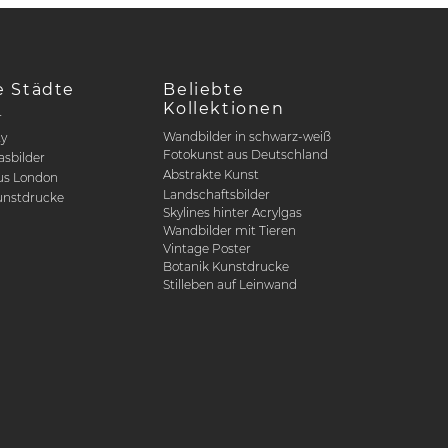
e Städte
Beliebte
Kollektionen
r
Wandbilder in schwarz-weiß
ty
Fotokunst aus Deutschland
asbilder
Abstrakte Kunst
us London
Landschaftsbilder
nstdrucke
Skylines hinter Acrylgas
Wandbilder mit Tieren
Vintage Poster
Botanik Kunstdrucke
Stilleben auf Leinwand