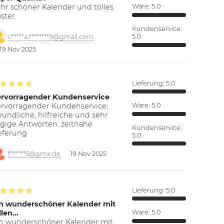
hr schöner Kalender und tolles
Ware:
5.0
ster.
Kundenservice:
5.0
c*****a.f*******9@gmail.com
19 Nov 2025
Lieferung:
5.0
ervorragender Kundenservice
rvorragender Kundenservice;
Ware:
5.0
eundliche, hilfreiche und sehr
gige Antworten. zeitnahe
Kundenservice:
eferung
5.0
f******5@gmx.de
19 Nov 2025
Lieferung:
5.0
n wunderschöner Kalender mit
llen…
Ware:
5.0
n wunderschöner Kalender mit