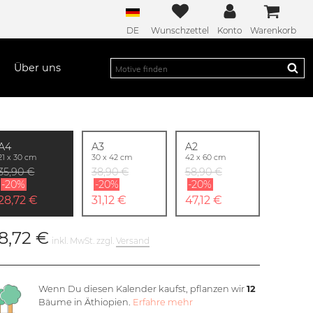
DE
Wunschzettel
Konto
Warenkorb
Über uns
A4
A3
A2
21 x 30 cm
30 x 42 cm
42 x 60 cm
35,90 €
38,90 €
58,90 €
-20%
-20%
-20%
28,72 €
31,12 €
47,12 €
8,72 €
inkl. MwSt. zzgl.
Versand
Wenn Du diesen Kalender kaufst, pflanzen wir
12
Bäume in Äthiopien.
Erfahre mehr