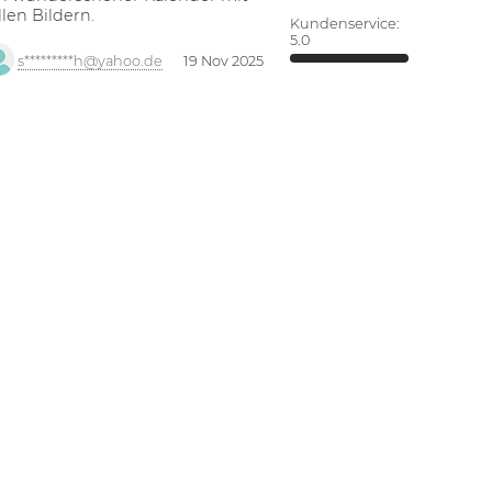
llen Bildern.
Kundenservice:
5.0
s*********h@yahoo.de
19 Nov 2025