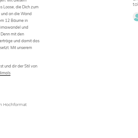
to
as Loose, die Dich zum
n und an die Wand
dem 12 Bäume in
 Klimawandel und
 Denn mit den
erträge und damit das
setzt. Mit unserem
t und dir der Stil von
dimals
im Hochformat