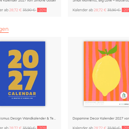
Life Kalender 2027 von Simone Goder
er
ab
28,72 €
35,90 €
-20%
Kalender
ab
28,72 €
35,90 €
-20
igen
Minimalismus Design Wandkalender & Terminplaner 2027
er
ab
28,72 €
35,90 €
-20%
Kalender
ab
28,72 €
35,90 €
-20