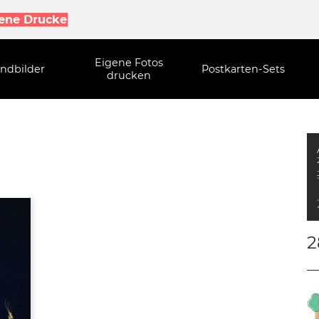
gene Drucke
Eigene Fotos
ndbilder
Postkarten-Sets
drucken
2