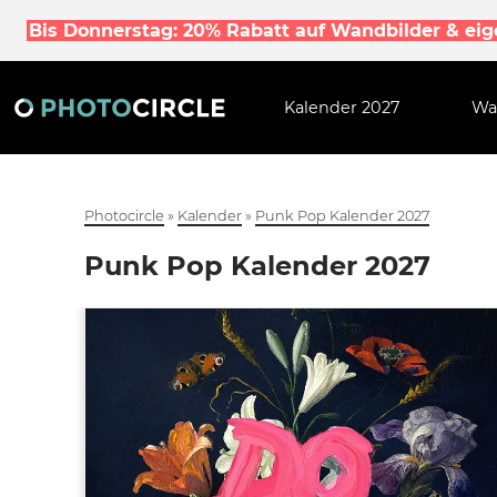
Bis Donnerstag: 20% Rabatt auf Wandbilder & ei
Kalender 2027
Wa
Photocircle
»
Kalender
»
Punk Pop Kalender 2027
Punk Pop Kalender 2027