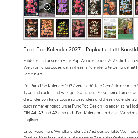
Punk Pop Kalender 2027 - Popkultur trifft Kunstk
Entdecke mit unserem Punk Pop Wandkalender 2027 die humrovol
Welt von Jonas Loose, der in diesem Kalender alte Gemälde mit
kombiniert.
Der Punk Pop Kalender 2027 vereint düstere Gemälde der alten Me
Typo und coolen und witzigen Sprüchen. Die Kombination der b
die Bilder von Jonas Loose so besonders und diesen Kalender zu
auch immer er hängt. unser Punk Pop Design Kalender ist im Hoc
DIN A4, A3 und A2 erhältlich. Das Kalendarium dieses Wandkalen
Englisch.
Unser Foodimals Wandkalender 2027 ist das perfekte Weihnacht
Foodies, Kochfans und alle, die gerne in Zeit in der Küche verbri