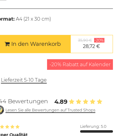
ormat:
A4 (
21 x 30 cm
)
35,90 €
-20%
In den Warenkorb
28,72 €
-20% Rabatt auf Kalender
Lieferzeit 5-10 Tage
44 Bewertungen
4.89
Lesen Sie alle Bewertungen auf Trusted Shops
Lieferung:
5.0
per Qualität