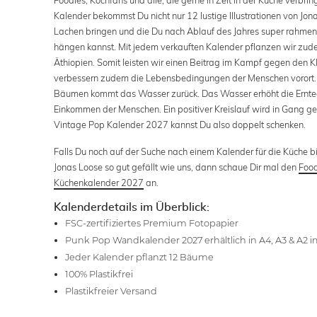
Kalender bekommst Du nicht nur 12 lustige Illustrationen von Jon
Lachen bringen und die Du nach Ablauf des Jahres super rahme
hängen kannst. Mit jedem verkauften Kalender pflanzen wir zu
Äthiopien. Somit leisten wir einen Beitrag im Kampf gegen den
verbessern zudem die Lebensbedingungen der Menschen vorort.
Bäumen kommt das Wasser zurück. Das Wasser erhöht die Ernte
Einkommen der Menschen. Ein positiver Kreislauf wird in Gang ge
Vintage Pop Kalender 2027 kannst Du also doppelt schenken.
Falls Du noch auf der Suche nach einem Kalender für die Küche bis
Jonas Loose so gut gefällt wie uns, dann schaue Dir mal den
Foo
Küchenkalender 2027
an.
Kalenderdetails im Überblick:
FSC-zertifiziertes Premium Fotopapier
Punk Pop Wandkalender 2027 erhältlich in A4, A3 & A2 
Jeder Kalender pflanzt 12 Bäume
100% Plastikfrei
Plastikfreier Versand