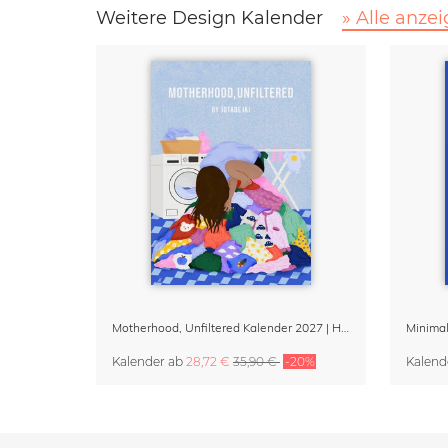
Weitere Design Kalender
» Alle anze
Motherhood, Unfiltered Kalender 2027 | Humorvolle Illustrationen über das Muttersein
Kalender
ab
28,72 €
35,90 €
-20%
Kalend