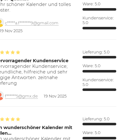
hr schöner Kalender und tolles
Ware:
5.0
ster.
Kundenservice:
5.0
c*****a.f*******9@gmail.com
19 Nov 2025
Lieferung:
5.0
ervorragender Kundenservice
rvorragender Kundenservice;
Ware:
5.0
eundliche, hilfreiche und sehr
gige Antworten. zeitnahe
Kundenservice:
eferung
5.0
f******5@gmx.de
19 Nov 2025
Lieferung:
5.0
n wunderschöner Kalender mit
llen…
Ware:
5.0
n wunderschöner Kalender mit