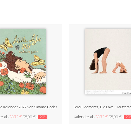
Life Kalender 2027 von Simone Goder
er
ab
28,72 €
35,90 €
-20%
Kalender
ab
28,72 €
35,90 €
-20