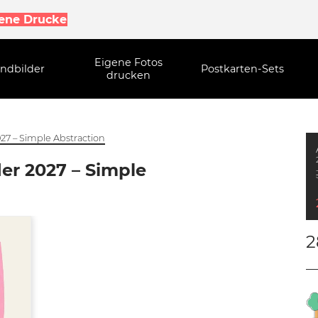
gene Drucke
Eigene Fotos
ndbilder
Postkarten-Sets
drucken
7 – Simple Abstraction
r 2027 – Simple
2