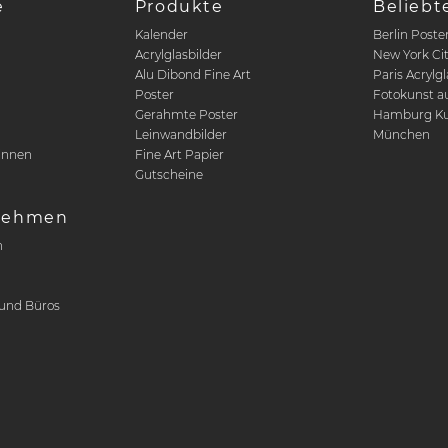
e
Produkte
Beliebt
Kalender
Berlin Poste
Acrylglasbilder
New York Ci
Alu Dibond Fine Art
Paris Acrylgl
Poster
Fotokunst a
n
Gerahmte Poster
Hamburg Ku
Leinwandbilder
München
innen
Fine Art Papier
Gutscheine
nehmen
n
r
und Büros