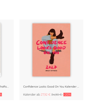
Small Moments, Big Love – Mutterschaftskalender von Giselle Dekel
Confidence Looks Good On You Kalender 2027
%
Kalender
ab
27,92 €
34,90 €
-20%