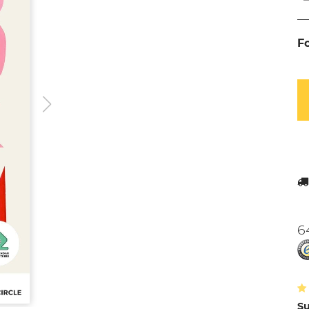
F
6
Su