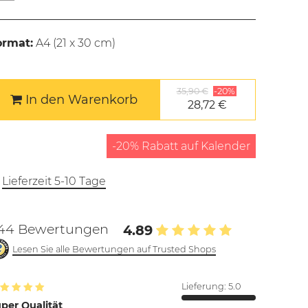
ormat:
A4 (
21 x 30 cm
)
35,90 €
-20%
In den Warenkorb
28,72 €
-20% Rabatt auf Kalender
Lieferzeit 5-10 Tage
44 Bewertungen
4.89
Lesen Sie alle Bewertungen auf Trusted Shops
Lieferung:
5.0
per Qualität