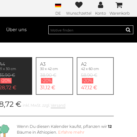
DE
Wunschzettel
Konto
Warenkorb
Über uns
A4
A3
A2
21 x 30 cm
30 x 42 cm
42 x 60 cm
35,90 €
38,90 €
58,90 €
-20%
-20%
-20%
28,72 €
31,12 €
47,12 €
8,72 €
inkl. MwSt. zzgl.
Versand
Wenn Du diesen Kalender kaufst, pflanzen wir
12
Bäume in Äthiopien.
Erfahre mehr