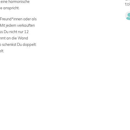
r eine harmonische
to
e anspricht.
Freund*innen oder als
 Mit jedem verkauften
s Du nicht nur 12
ahmt an die Wand
o schenkst Du doppelt:
lt.