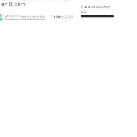
llen Bildern.
Kundenservice:
5.0
s*********h@yahoo.de
19 Nov 2025