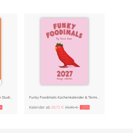
Dopamine Decor Kalender 2027 von Studio Dolci
Funky Foodimals Küchenkalender & Terminplaner 2027
%
Kalender
ab
28,72 €
35,90 €
-20%