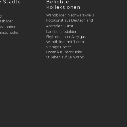
e Städte
Beliebte
Kollektionen
r
Wandbilder in schwarz-weiß
ty
Fotokunst aus Deutschland
asbilder
Abstrakte Kunst
us London
Landschaftsbilder
nstdrucke
Skylines hinter Acrylgas
Wandbilder mit Tieren
Vintage Poster
Botanik Kunstdrucke
Stilleben auf Leinwand