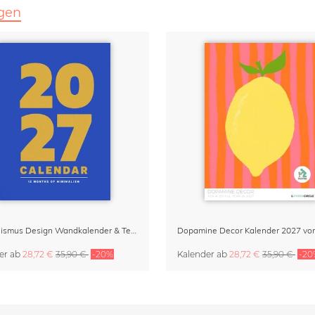
igen
Minimalismus Design Wandkalender & Terminplaner 2027
er
ab
28,72 €
35,90 €
-20%
Kalender
ab
28,72 €
35,90 €
-20