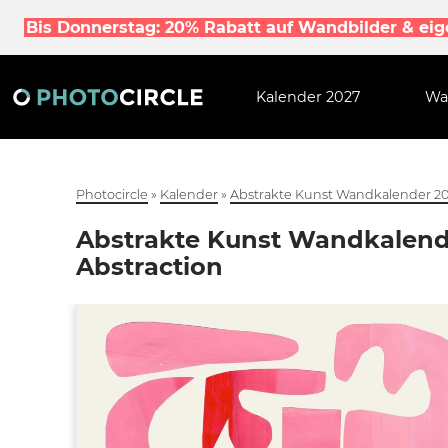
Bis Donnerstag: 20% Rabatt auf Wandbilder & ei
Kalender 2027
Wa
Photocircle
»
Kalender
»
Abstrakte Kunst Wandkalender 202
Abstrakte Kunst Wandkalende
Abstraction