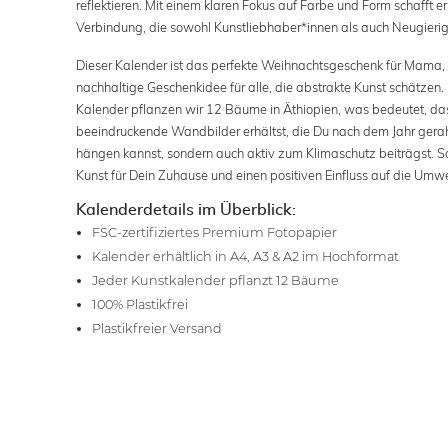
reflektieren. Mit einem klaren Fokus auf Farbe und Form schafft e
Verbindung, die sowohl Kunstliebhaber*innen als auch Neugierig
Dieser Kalender ist das perfekte Weihnachtsgeschenk für Mama, 
nachhaltige Geschenkidee für alle, die abstrakte Kunst schätzen.
Kalender pflanzen wir 12 Bäume in Äthiopien, was bedeutet, das
beeindruckende Wandbilder erhältst, die Du nach dem Jahr ger
hängen kannst, sondern auch aktiv zum Klimaschutz beiträgst. S
Kunst für Dein Zuhause und einen positiven Einfluss auf die Umwe
Kalenderdetails im Überblick:
FSC-zertifiziertes Premium Fotopapier
Kalender erhältlich in A4, A3 & A2 im Hochformat
Jeder Kunstkalender pflanzt 12 Bäume
100% Plastikfrei
Plastikfreier Versand