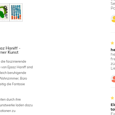
Se
Po
az Haniff -
h
rner Kunst
he
fr
 die faszinierende
zü
 von Ejaaz Haniff sind
Li
gleich beruhigende
 Wohnzimmer, Büro
itig die Fantasie
iten durch ihre
Ei
 Kunstwerke laden dazu
to
motionen zu
Ei