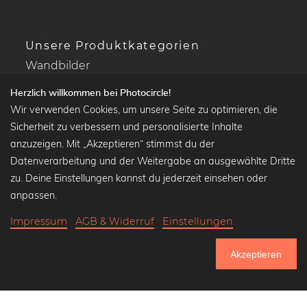
Unsere Produktkategorien
Wandbilder
Drucke Deine Fotos
Herzlich willkommen bei Photocircle!
Kalender
Wir verwenden Cookies, um unsere Seite zu optimieren, die
Sicherheit zu verbessern und personalisierte Inhalte
anzuzeigen. Mit „Akzeptieren“ stimmst du der
Datenverarbeitung und der Weitergabe an ausgewählte Dritte
Beliebte Kollektionen
zu. Deine Einstellungen kannst du jederzeit einsehen oder
Wandbilder in schwarz-weiß
anpassen.
Bauhaus Bilder
Impressum
AGB & Widerruf
Einstellungen
Klassiker der Kunstgeschichte
Abstrakte Kunst
Akzeptieren
Landschaftsbilder
750.761