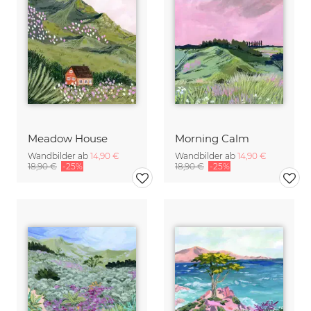
Meadow House
Morning Calm
Wandbilder ab
14,90 €
Wandbilder ab
14,90 €
18,90 €
-25%
18,90 €
-25%