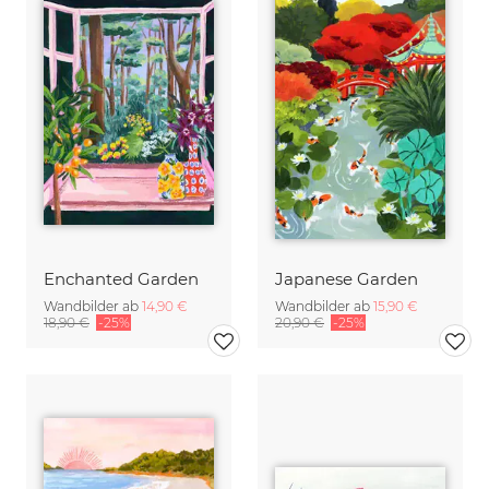
Enchanted Garden
Japanese Garden
Wandbilder ab
14,90 €
Wandbilder ab
15,90 €
18,90 €
-25%
20,90 €
-25%