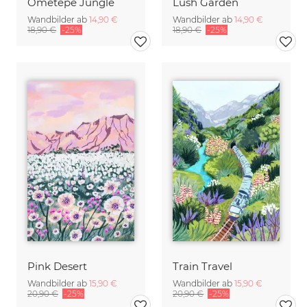
Ometepe Jungle
Lush Garden
Wandbilder ab
14,90 €
Wandbilder ab
14,90 €
18,90 €
-25%
18,90 €
-25%
Pink Desert
Train Travel
Wandbilder ab
15,90 €
Wandbilder ab
15,90 €
20,90 €
-25%
20,90 €
-25%