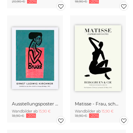
20,90 €
-20%
18,90 €
-20%
Ausstellungsposter der Künstlergruppe Brücke von Ernst Ludwig Kirchner
Matisse - Frau, schwarz-beige
Wandbilder ab
15,90 €
Wandbilder ab
15,90 €
18,90 €
-20%
18,90 €
-20%