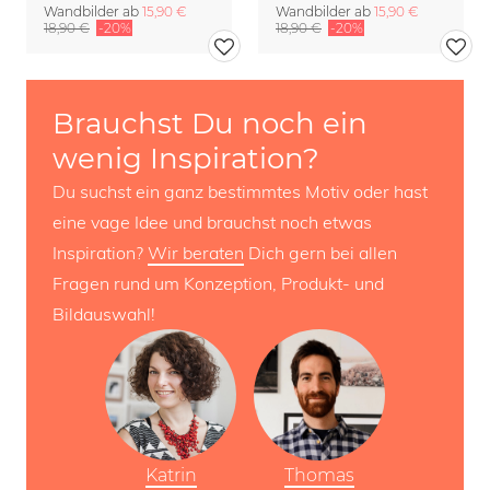
Wandbilder ab
15,90 €
Wandbilder ab
15,90 €
18,90 €
-20%
18,90 €
-20%
Brauchst Du noch ein
wenig Inspiration?
Du suchst ein ganz bestimmtes Motiv oder hast
eine vage Idee und brauchst noch etwas
Inspiration?
Wir beraten
Dich gern bei allen
Fragen rund um Konzeption, Produkt- und
Bildauswahl!
Katrin
Thomas