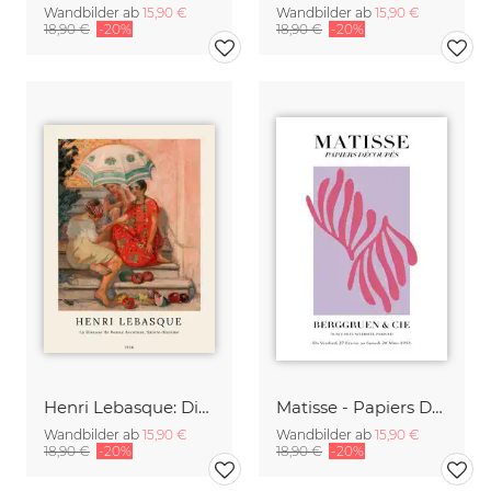
Wandbilder ab
15,90 €
Wandbilder ab
15,90 €
18,90 €
-20%
18,90 €
-20%
Henri Lebasque: Die Wahrsagerin
Matisse - Papiers Découpés, pink und violett
Wandbilder ab
15,90 €
Wandbilder ab
15,90 €
18,90 €
-20%
18,90 €
-20%