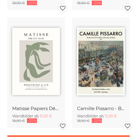
18,90 €
-20%
18,90 €
-20%
Matisse Papiers Découpés Poster grün-beige
Camille Pissarro - Boulevard of the Italians Paris
Wandbilder ab
15,90 €
Wandbilder ab
15,90 €
18,90 €
-20%
18,90 €
-20%