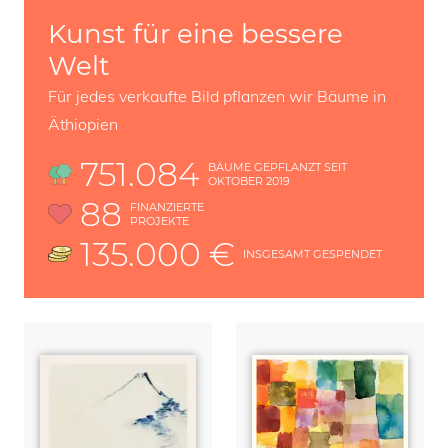
Kunst für eine bessere
Welt
Für jedes verkaufte Bild pflanzen wir Bäume in
Äthiopien
751.084
BÄUME GEPFLANZT SEIT
OKTOBER 2019
88
FINANZIERTE
PROJEKTE
135.000 €
INSGESAMT GESPENDET