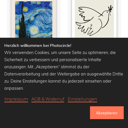
Herzlich willkommen bei Photocircle!
Wir verwenden Cookies, um unsere Seite zu optimieren, die
Sicherheit zu verbessern und personalisierte Inhalte
anzuzeigen. Mit „Akzeptieren“ stimmst du der
Vincent van Gogh Zitat Poster
Picasso Friedenstaube - Et La Paix
Datenverarbeitung und der Weitergabe an ausgewählte Dritte
Wandbilder ab
16,90 €
Wandbilder ab
15,90 €
zu. Deine Einstellungen kannst du jederzeit einsehen oder
20,90 €
-20%
18,90 €
-20%
anpassen.
Impressum
AGB & Widerruf
Einstellungen
Akzeptieren