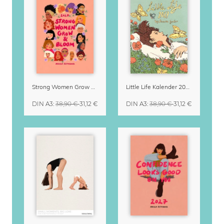
Strong Women Grow & Bloom Kalender 2027
Little Life Kalender 2027 von Simone Goder
DIN A3
:
38,90 €
31,12 €
DIN A3
:
38,90 €
31,12 €