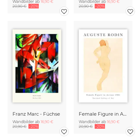
Wandbilder ab
16,90 €
Wandbilder ab
16,90 €
20,90 €
-20%
20,90 €
-20%
Franz Marc - Füchse
Female Figure in Action von Auguste Rodin
Wandbilder ab
16,90 €
Wandbilder ab
16,90 €
20,90 €
-20%
20,90 €
-20%