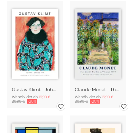
Gustav Klimt - Johanne Staude 1917
Claude Monet - The Artist's Garden at Vetheuil
Wandbilder ab
16,90 €
Wandbilder ab
16,90 €
20,90 €
-20%
20,90 €
-20%