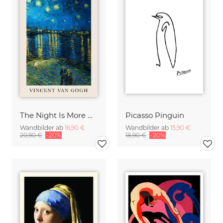
The Night Is More Alive Than The Day (Van Gogh)
Picasso Pinguin
Wandbilder ab
16,90 €
Wandbilder ab
15,90 €
20,90 €
-20%
18,90 €
-20%