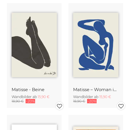
Matisse - Beine
Matisse – Woman in Blue
Wandbilder ab
15,90 €
Wandbilder ab
15,90 €
18,90 €
-20%
18,90 €
-20%