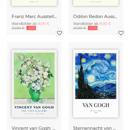
Franz Marc Ausstellungsposter - Der blaue Reiter I
Odilon Redon Ausstellungsposter - Blumen in einer Vase
Wandbilder ab
16,90 €
Wandbilder ab
16,90 €
20,90 €
-20%
20,90 €
-20%
Vincent van Gogh: Vase mit weißen Rosen (1890)
Sternennacht von Vincent Van Gogh - Ausstellungsposter