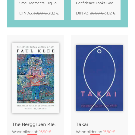
Small Moments, Big Love – Mutterschaftskalender von Giselle Dekel
Confidence Looks Good On You Kalender 2027
DIN A3
:
38,90 €
31,12 €
DIN A3
:
38,90 €
31,12 €
The Berggruen Klee Collection
Takai
Wandbilder ab
16,90 €
Wandbilder ab
15,90 €