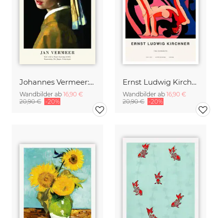
Johannes Vermeer: Mädchen mit dem Perlenohrring - Ausstellungsposter
Ernst Ludwig Kirchner: Zwei Akrobaten
Wandbilder ab
16,90 €
Wandbilder ab
16,90 €
20,90 €
-20%
20,90 €
-20%