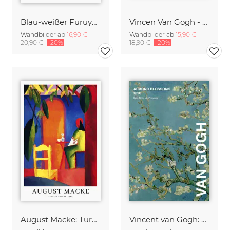
Blau-weißer Furuya Korin Druck aus Shima-Shima
Vincen Van Gogh - Sonnenblumen
Wandbilder ab
16,90 €
Wandbilder ab
15,90 €
20,90 €
-20%
18,90 €
-20%
August Macke: Türkisches Café - Ausstellungsposter
Vincent van Gogh: Mandelblüte - Ausstellungsposter