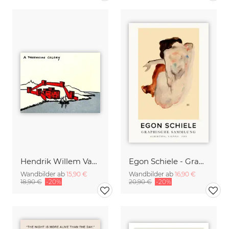
Hendrik Willem Van Loon: A Phoenician Colony
Egon Schiele - Graphische Sammlung
Wandbilder ab
15,90 €
Wandbilder ab
16,90 €
18,90 €
-20%
20,90 €
-20%