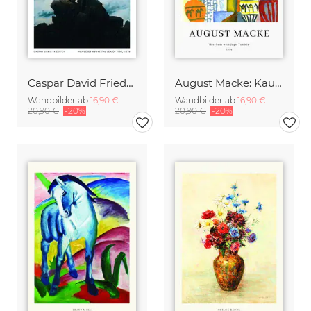
Caspar David Friedrich - der Wanderer über dem Nebelmeer
August Macke: Kaufmann mit Krügen - Ausstellungsposter
Wandbilder ab
16,90 €
Wandbilder ab
16,90 €
20,90 €
-20%
20,90 €
-20%