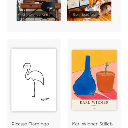
@mywunderkammer
@phi_loves_you
Picasso Flamingo
Karl Wiener: Stilleben II