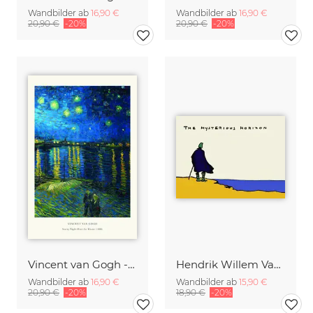
Wandbilder ab
16,90 €
Wandbilder ab
16,90 €
20,90 €
-20%
20,90 €
-20%
Vincent van Gogh - Sternennacht über der Rhone
Hendrik Willem Van Loon: The Mysterious Horizon
Wandbilder ab
16,90 €
Wandbilder ab
15,90 €
20,90 €
-20%
18,90 €
-20%