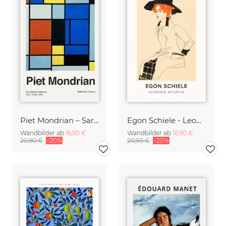
Piet Mondrian – Sara Hildénin Taidemuseo
Egon Schiele - Leopold Museum
Wandbilder ab
16,90 €
Wandbilder ab
16,90 €
20,90 €
-20%
20,90 €
-20%