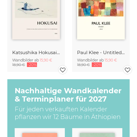
Katsushika Hokusai - A Small Person in a Boat with Mount Fuji
Paul Klee - Untitled 1914
Wandbilder ab
15,90 €
Wandbilder ab
15,90 €
18,90 €
-20%
18,90 €
-20%
Nachhaltige Wandkalender
& Terminplaner für 2027
Für jeden verkauften Kalender
pflanzen wir 12 Bäume in Äthiopien