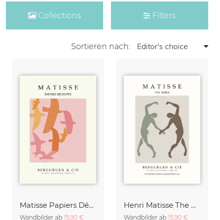
Collections
Filters
Sortieren nach:
Matisse Papiers Découpés Poster beige-rosa
Henri Matisse The Dance grün-beige
Wandbilder ab
15,90 €
Wandbilder ab
15,90 €