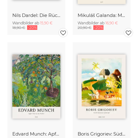
Nils Dardel: Die Rückkehr zu den Spielplätzen der Jugend
Mikuláš Galanda: Matka
Wandbilder ab
15,90 €
Wandbilder ab
16,90 €
18,90 €
-20%
20,90 €
-20%
Edvard Munch: Apfelbaum am Studio
Boris Grigoriev: Südamerikanische Landschaft