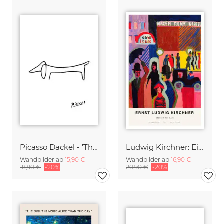
Picasso Dackel - 'The Dog'
Ludwig Kirchner: Einkaufen im Regen
Wandbilder ab
15,90 €
Wandbilder ab
16,90 €
18,90 €
-20%
20,90 €
-20%