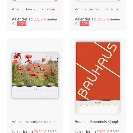
Artistic Days Küchenplaner & Wandkalender 2027
Winnie the Pooh Zitate Familienplaner & Kalender 2027
Kalender
ab
29,52 €
36,90
Kalender
ab
29,52 €
36,90
€
-20%
€
-20%
Wildblumenträume Kalender & Terminplaner 2027
Bauhaus Essentials Klappkalender & Terminplaner 2027
Kalender
ab
29,52 €
36,90
Kalender
ab
29,52 €
36,90