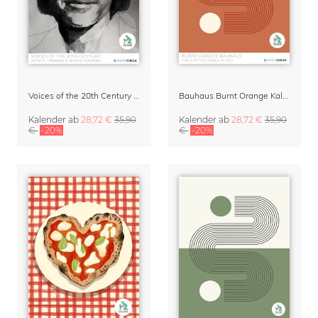
Voices of the 20th Century Kalender 2027 by David Diehl
Bauhaus Burnt Orange Kalender 2027
Kalender
ab
28,72 €
35,90
Kalender
ab
28,72 €
35,90
€
-20%
€
-20%