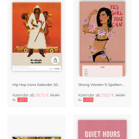
Hip Hop Icons Kalender 2027
Strong Women 5-Spalten-Planer & Klappkalender 2027
Kalender
ab
28,72 €
35,90
Kalender
ab
29,52 €
36,90
€
-20%
€
-20%