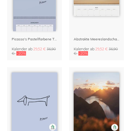
Picasso's Pastellfarbene Tiere Kalender & Terminplaner 2027
Abstrakte Meereslandschaften Klappkalender & Organizer 2027
Kalender
ab
29,52 €
36,90
Kalender
ab
29,52 €
36,90
€
-20%
€
-20%