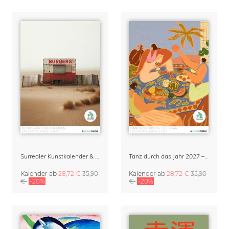
Surrealer Kunstkalender & Organizer 2027 – 'Photographs Never Taken' von David Foster Nass (KI generiert)
Tanz durch das Jahr 2027 – Kunstkalender von Arty Guava
Kalender
ab
28,72 €
35,90
Kalender
ab
28,72 €
35,90
€
-20%
€
-20%