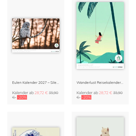
Eulen Kalender 2027 – Silent Wings: Die Eulen Europas von Anskar Lenzen
Wanderlust Reisekalender 2027
Kalender
ab
28,72 €
35,90
Kalender
ab
28,72 €
35,90
€
-20%
€
-20%