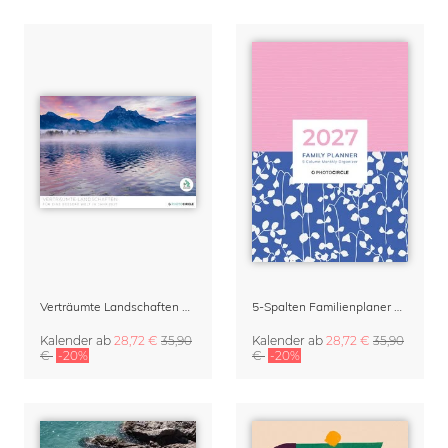
Verträumte Landschaften Kalender 2027
5-Spalten Familienplaner 2027 – Abstract Patterns rosa-blau
Kalender
ab
28,72 €
35,90
Kalender
ab
28,72 €
35,90
€
-20%
€
-20%