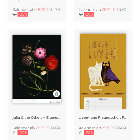
Kalender
ab
28,72 €
35,90
Kalender
ab
28,72 €
35,90
€
-20%
€
-20%
Julia & the Others – Blumenkalender 2027
Liebe- und Freundschaft Familienplaner & Klappkalender 2027
Kalender
ab
28,72 €
35,90
Kalender
ab
29,52 €
36,90
€
-20%
€
-20%