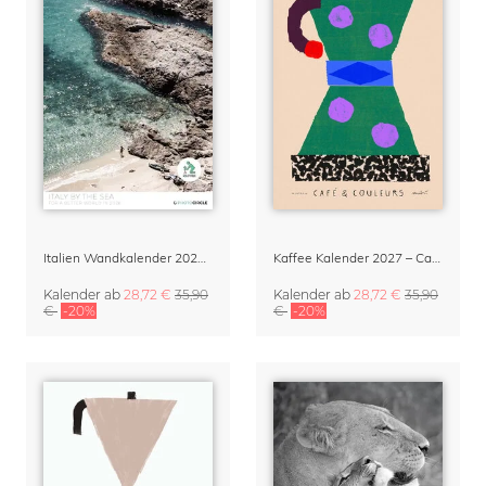
Italien Wandkalender 2027 – Italy by the Sea
Kaffee Kalender 2027 – Café & Couleurs von Matías Larraín
Kalender
ab
28,72 €
35,90
Kalender
ab
28,72 €
35,90
€
-20%
€
-20%