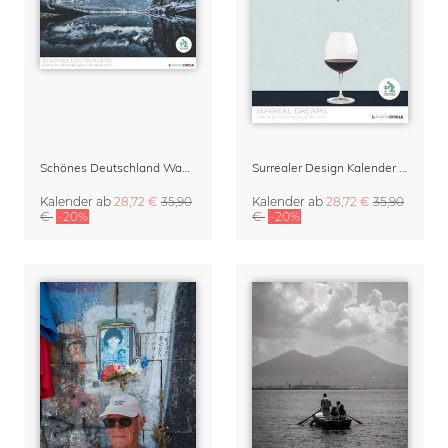
Schönes Deutschland Wankalender 2027
Surrealer Design Kalender 2027 – Surreal Dreams von Marteen Léon
Kalender
ab
28,72 €
35,90
Kalender
ab
28,72 €
35,90
€
-20%
€
-20%