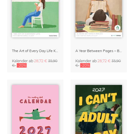
The Art of Every Day Life Kalender von Giselle Dekel
A Year Between Pages – Bücher & Lesen Kalender 2027
Kalender
ab
28,72 €
35,90
Kalender
ab
28,72 €
35,90
€
-20%
€
-20%