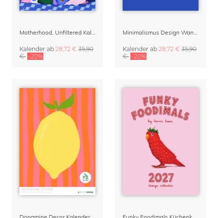
Motherhood, Unfiltered Kalender 2027 | Humorvolle Illustrationen über das Muttersein
Minimalismus Design Wandkalender & Terminplaner 2027
Kalender
ab
28,72 €
35,90
Kalender
ab
28,72 €
35,90
€
-20%
€
-20%
Dopamine Decor Kalender 2027 von Studio Dolci
Funky Foodimals Küchenkalender & Terminplaner 2027