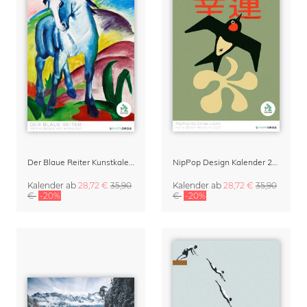
Der Blaue Reiter Kunstkalender 2027
NipPop Design Kalender 2027 von Jonas Loose
Kalender
ab
28,72 €
35,90
Kalender
ab
28,72 €
35,90
€
-20%
€
-20%