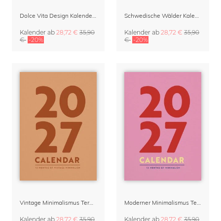
Dolce Vita Design Kalender 2027
Schwedische Wälder Kalender 2027 von Nur Rydberg
Kalender
ab
28,72 €
35,90
Kalender
ab
28,72 €
35,90
€
-20%
€
-20%
Vintage Minimalismus Terminplaner & Organizer 2027
Moderner Minimalismus Terminplaner 2027
Kalender
ab
28,72 €
35,90
Kalender
ab
28,72 €
35,90