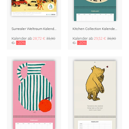
Surrealer Weltraum Kalender 2027 – Kunstkalender & Terminplaner von Taudalpoi
Kitchen Collection Kalender & Terminplaner für die Küche 2027
Kalender
ab
28,72 €
35,90
Kalender
ab
29,52 €
36,90
€
-20%
€
-20%