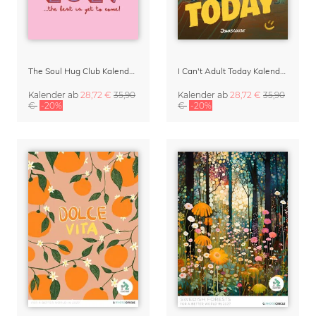
The Soul Hug Club Kalender 2027
I Can't Adult Today Kalender 2027 von Jonas Loose
Kalender
ab
28,72 €
35,90
Kalender
ab
28,72 €
35,90
€
-20%
€
-20%