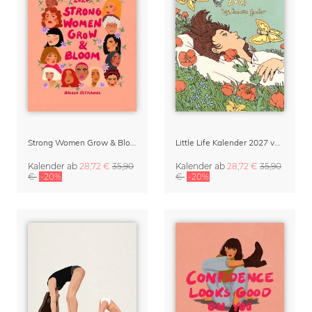
Strong Women Grow & Bloom Kalender 2027
Little Life Kalender 2027 von Simone Goder
Kalender
ab
28,72 €
35,90
Kalender
ab
28,72 €
35,90
€
-20%
€
-20%