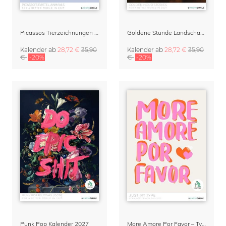
Picassos Tierzeichnungen Kalender 2027 – Pastel Edition
Goldene Stunde Landschaftskalender 2027 von Reiner Hofer
Kalender
ab
28,72 €
35,90
Kalender
ab
28,72 €
35,90
€
-20%
€
-20%
Punk Pop Kalender 2027
More Amore Por Favor – Typographie Kalender 2027