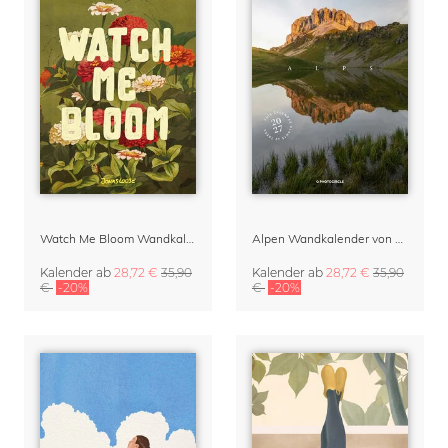
Watch Me Bloom Wandkalender 2027
Alpen Wandkalender von Rainer Hofer
Kalender
ab
28,72 €
35,90
Kalender
ab
28,72 €
35,90
€
-20%
€
-20%