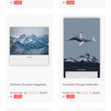
€
-20%
€
-20%
Schönes Europa Klappkalender 2027 & Terminplaner von Johannes Hulsch
Surrealer Design Kalender & Terminplaner 2027 von Marteen Léon
Kalender
ab
29,52 €
36,90
Kalender
ab
29,52 €
36,90
€
-20%
€
-20%