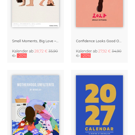
Small Moments, Big Love – Mutterschaftskalender von Giselle Dekel
Confidence Looks Good On You Kalender 2027
Kalender
ab
28,72 €
35,90
Kalender
ab
27,92 €
34,90
€
-20%
€
-20%