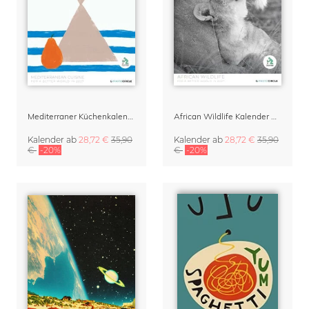
Mediterraner Küchenkalender 2027 – Mediterranean Cuisine by Matías Larraín
African Wildlife Kalender & Planer 2027
Kalender
ab
28,72 €
35,90
Kalender
ab
28,72 €
35,90
€
-20%
€
-20%