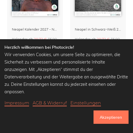
Neapel Kalender 2027 - Napoli von Ciro Pipoli
Neapel in Schwarz-Weiß 2027 von Ciro Pipoli
Kalender
ab
28,72 €
35,90
Kalender
ab
28,72 €
35,90
€
-20%
€
-20%
Herzlich willkommen bei Photocircle!
Wir verwenden Cookies, um unsere Seite zu optimieren, die
Sicherheit zu verbessern und personalisierte Inhalte
anzuzeigen. Mit „Akzeptieren“ stimmst du der
Datenverarbeitung und der Weitergabe an ausgewählte Dritte
zu. Deine Einstellungen kannst du jederzeit einsehen oder
anpassen.
Impressum
AGB & Widerruf
Einstellungen
Akzeptieren
751.033