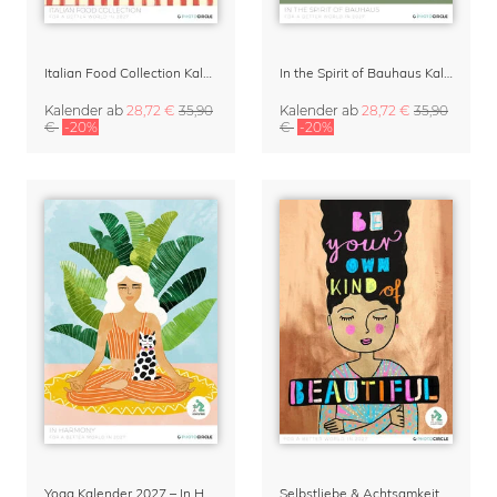
Italian Food Collection Kalender 2027 von Studio Dolci
In the Spirit of Bauhaus Kalender 2027
Kalender
ab
28,72 €
35,90
Kalender
ab
28,72 €
35,90
€
-20%
€
-20%
Yoga Kalender 2027 – In Harmony
Selbstliebe & Achtsamkeit Kalender & Planer 2027 von Constanze Guhr