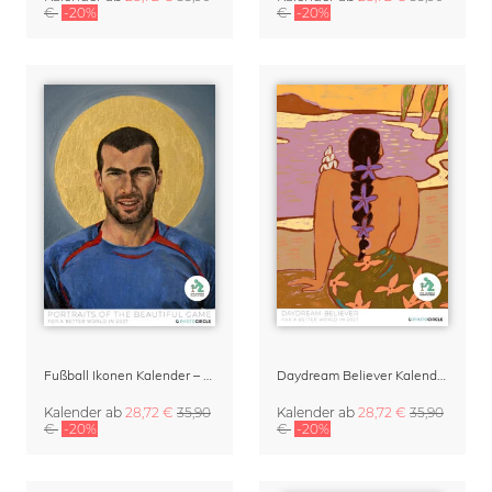
€
-20%
€
-20%
Fußball Ikonen Kalender – Portraits of the Beautiful Game
Daydream Believer Kalender 2027 von Arty Guava
Kalender
ab
28,72 €
35,90
Kalender
ab
28,72 €
35,90
€
-20%
€
-20%