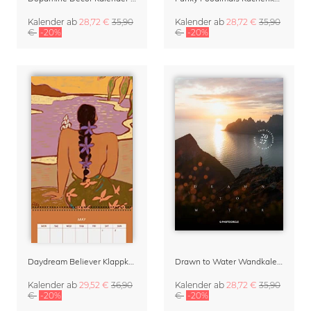
Kalender
ab
28,72 €
35,90
Kalender
ab
28,72 €
35,90
€
-20%
€
-20%
Daydream Believer Klappkalender & Terminplaner 2027 von Arty Guava
Drawn to Water Wandkalender 2027
Kalender
ab
29,52 €
36,90
Kalender
ab
28,72 €
35,90
€
-20%
€
-20%