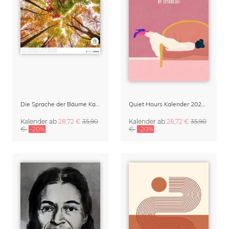
Die Sprache der Bäume Kalender 2027
Quiet Hours Kalender 2027 | Verträumte Illustrationen von Jota del Jai
Kalender
ab
28,72 €
35,90
Kalender
ab
28,72 €
35,90
€
-20%
€
-20%