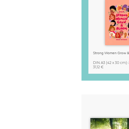
DIN A3
(42 x 30 cm)
:
31,12 €