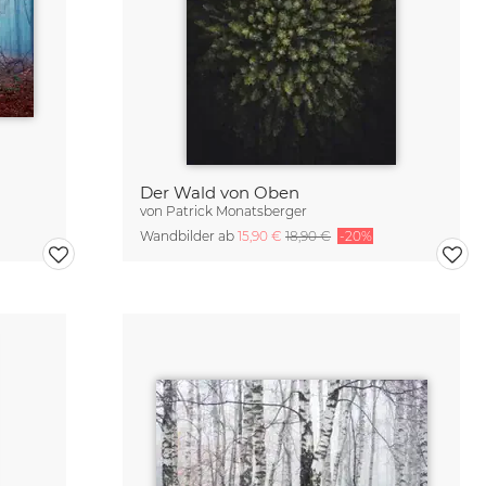
Der Wald von Oben
von
Patrick Monatsberger
Wandbilder ab
15,90 €
18,90 €
-20%