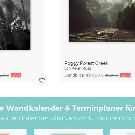
Foggy Forest Creek
von
Kevin Russ
,90 €
-20%
Wandbilder ab
16,90 €
20,90 €
-20%
e Wandkalender & Terminplaner für
kauften Kalender pflanzen wir 12 Bäume in Ät