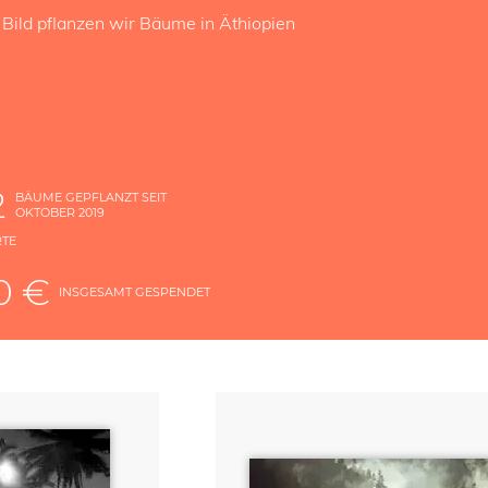
 Bild pflanzen wir Bäume in Äthiopien
2
BÄUME GEPFLANZT SEIT
OKTOBER 2019
RTE
E
0 €
INSGESAMT GESPENDET