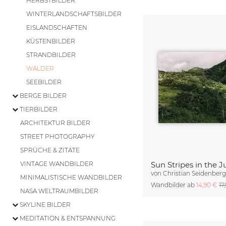
HERBSTBILDER
WINTERLANDSCHAFTSBILDER
EISLANDSCHAFTEN
KÜSTENBILDER
STRANDBILDER
WÄLDER
SEEBILDER
BERGE BILDER
TIERBILDER
ARCHITEKTUR BILDER
STREET PHOTOGRAPHY
SPRÜCHE & ZITATE
VINTAGE WANDBILDER
von
Christian Seidenber
MINIMALISTISCHE WANDBILDER
Wandbilder ab
14,90 €
17
NASA WELTRAUMBILDER
SKYLINE BILDER
MEDITATION & ENTSPANNUNG