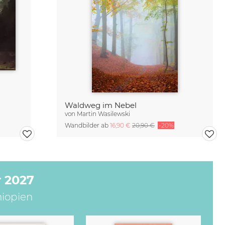
Waldweg im Nebel
von
Martin Wasilewski
Wandbilder ab
16,90 €
20,90 €
-20%
 2027
hiopien