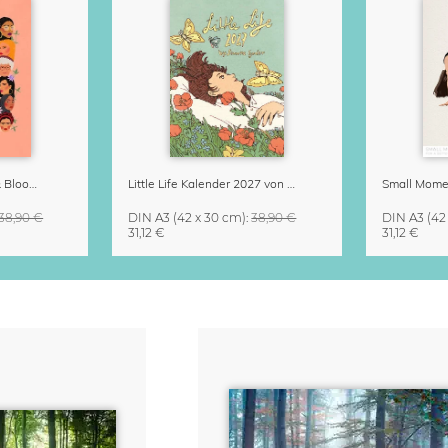
Strong Women Grow & Bloom Kalender 2027
Little Life Kalender 2027 von Simone Goder
38,90 €
DIN A3
(42 x 30 cm)
:
38,90 €
DIN A3
(42
31,12 €
31,12 €