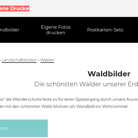
gene Drucke
Eigene Fotos
ndbilder
Postkarten-Sets
drucken
»
Landschaftsbilder
»
Wälder
Waldbilder
Die schönsten Wälder unserer Er
ür' die Wanderschuhe feste zu für einen Spaziergang durch unsere Auswa
er mit den schönsten Wald-Motiven als Wandbild ins Wohnzimmer.
ters