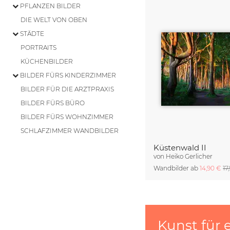
PFLANZEN BILDER
DIE WELT VON OBEN
STÄDTE
PORTRAITS
KÜCHENBILDER
BILDER FÜRS KINDERZIMMER
BILDER FÜR DIE ARZTPRAXIS
BILDER FÜRS BÜRO
BILDER FÜRS WOHNZIMMER
SCHLAFZIMMER WANDBILDER
Küstenwald II
von
Heiko Gerlicher
Wandbilder ab
14,90 €
17
Kunst für 