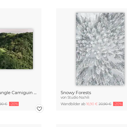
Sun Stripes in the Jungle Camiguin Philippines
Snowy Forests
g
von
Studio Na.hili
,90 €
-20%
Wandbilder ab
16,90 €
20,90 €
-20%