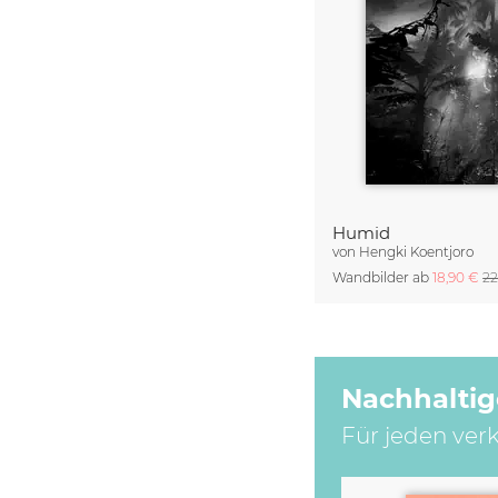
Humid
von
Hengki Koentjoro
Wandbilder ab
18,90 €
22
Nachhaltig
Für jeden ver