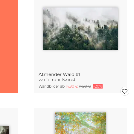
Atmender Wald #1
von
Tillmann Konrad
Wandbilder ab
14,90 €
17,90 €
-20%