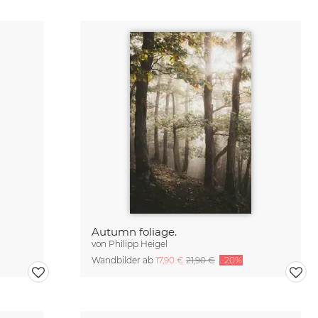
Autumn foliage.
von
Philipp Heigel
Wandbilder ab
17,90 €
21,90 €
-20%