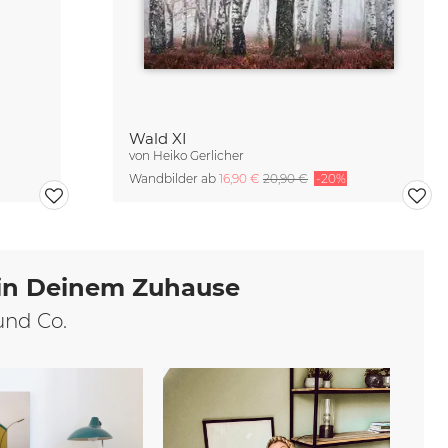
Wald XI
von
Heiko Gerlicher
Wandbilder ab
16,90 €
20,90 €
-20%
 in Deinem Zuhause
und Co.