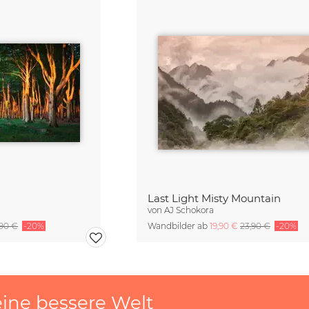
Last Light Misty Mountain
von
AJ Schokora
,90 €
-20%
Wandbilder ab
19,90 €
23,90 €
-20%
eine bessere Welt