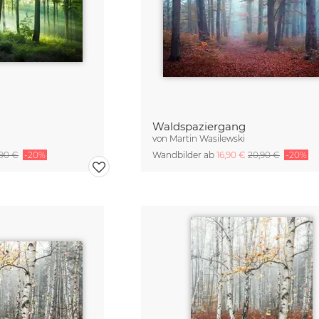
Waldspaziergang
von
Martin Wasilewski
,90 €
-20%
Wandbilder ab
16,90 €
20,90 €
-20%