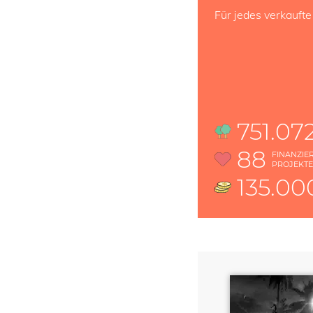
Für jedes verkaufte
751.07
88
FINANZIE
PROJEKT
135.00