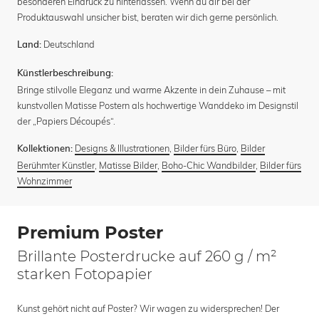
besonderen Eindruck zu hinterlassen. Wenn du dir bei der
Produktauswahl unsicher bist, beraten wir dich gerne persönlich.
Deutschland
Land:
Künstlerbeschreibung:
Bringe stilvolle Eleganz und warme Akzente in dein Zuhause – mit
kunstvollen Matisse Postern als hochwertige Wanddeko im Designstil
der „Papiers Découpés“.
Designs & Illustrationen
,
Bilder fürs Büro
,
Bilder
Kollektionen:
Berühmter Künstler
,
Matisse Bilder
,
Boho-Chic Wandbilder
,
Bilder fürs
Wohnzimmer
Premium Poster
Brillante Posterdrucke auf 260 g / m²
starken Fotopapier
Kunst gehört nicht auf Poster? Wir wagen zu widersprechen! Der