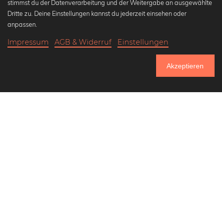
stimmst du der Datenverarbeitung und der Weitergabe an ausgewählte
Beliebte Kollektionen
Dritte zu. Deine Einstellungen kannst du jederzeit einsehen oder
Wandbilder in schwarz-weiß
anpassen.
Bauhaus Bilder
Impressum
AGB & Widerruf
Einstellungen
Klassiker der Kunstgeschichte
18,90 €
-20%
In den Warenkorb
Abstrakte Kunst
15,12 €
Akzeptieren
Landschaftsbilder
Bis Donnerstag: 20% Rabatt auf alle Bilder
Lass uns Freunde werden