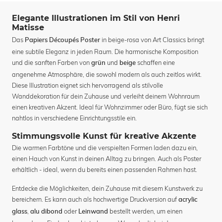
Elegante Illustrationen im Stil von Henri
Matisse
Das
in beige-rosa von Art Classics bringt
Papiers Découpés Poster
eine subtile Eleganz in jeden Raum. Die harmonische Komposition
und die sanften Farben von
und
schaffen eine
grün
beige
angenehme Atmosphäre, die sowohl modern als auch zeitlos wirkt.
Diese Illustration eignet sich hervorragend als stilvolle
Wanddekoration für dein Zuhause und verleiht deinem Wohnraum
einen kreativen Akzent. Ideal für Wohnzimmer oder Büro, fügt sie sich
nahtlos in verschiedene Einrichtungsstile ein.
Stimmungsvolle Kunst für kreative Akzente
Die warmen Farbtöne und die verspielten Formen laden dazu ein,
einen Hauch von Kunst in deinen Alltag zu bringen. Auch als Poster
erhältlich - ideal, wenn du bereits einen passenden Rahmen hast.
Entdecke die Möglichkeiten, dein Zuhause mit diesem Kunstwerk zu
bereichern. Es kann auch als hochwertige Druckversion auf
acrylic
,
oder
bestellt werden, um einen
glass
alu dibond
Leinwand