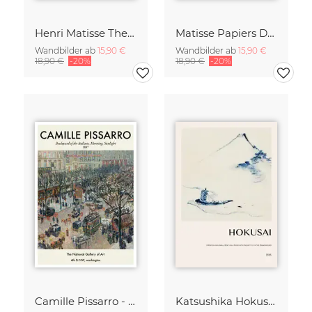
Henri Matisse The Dance grün-beige
Matisse Papiers Découpés Poster grün-beige
Wandbilder ab
15,90 €
Wandbilder ab
15,90 €
18,90 €
-20%
18,90 €
-20%
Camille Pissarro - Boulevard of the Italians Paris
Katsushika Hokusai - A Small Person in a Boat with Mount Fuji