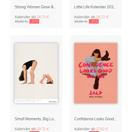
Strong Women Grow & Bloom Kalender 2027
Little Life Kalender 2027 von Simone Goder
Kalender
ab
28,72 €
Kalender
ab
28,72 €
35,90 €
-20%
35,90 €
-20%
Small Moments, Big Love – Mutterschaftskalender von Giselle Dekel
Confidence Looks Good On You Kalender 2027
Kalender
ab
28,72 €
Kalender
ab
27,92 €