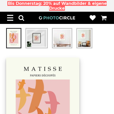
Bis Donnerstag: 20% auf Wandbilder & eigene
Drucke