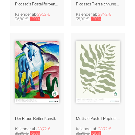
Picasso's Pastellfarbene Tiere Kalender & Terminplaner 2027
Picassos Tierzeichnungen Kalender 2027 – Pastel Edition
Kalender
ab
29,52 €
Kalender
ab
28,72 €
36,90 €
-20%
35,90 €
-20%
Der Blaue Reiter Kunstkalender 2027
Matisse Pastell Papiers Découpés Kunstkalender 2027
Kalender
ab
28,72 €
Kalender
ab
28,72 €
35,90 €
-20%
35,90 €
-20%