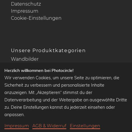
Datenschutz
Impressum
Cookie-Einstellungen
Unsere Produktkategorien
Wandbilder
Drucke Deine Fotos
Herzlich willkommen bei Photocircle!
Kalender
Wir verwenden Cookies, um unsere Seite zu optimieren, die
Sicherheit zu verbessern und personalisierte Inhalte
anzuzeigen. Mit „Akzeptieren“ stimmst du der
Datenverarbeitung und der Weitergabe an ausgewählte Dritte
Beliebte Kollektionen
zu. Deine Einstellungen kannst du jederzeit einsehen oder
Wandbilder in schwarz-weiß
anpassen.
Bauhaus Bilder
Impressum
AGB & Widerruf
Einstellungen
Klassiker der Kunstgeschichte
36,90 €
-20%