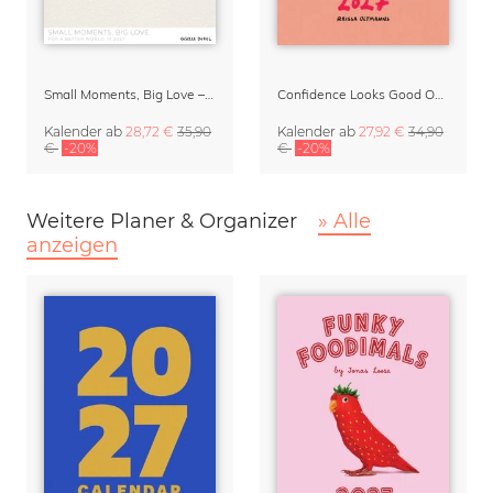
Small Moments, Big Love – Mutterschaftskalender von Giselle Dekel
Confidence Looks Good On You Kalender 2027
Kalender
ab
28,72 €
35,90
Kalender
ab
27,92 €
34,90
€
-20%
€
-20%
Weitere Planer & Organizer
» Alle
anzeigen