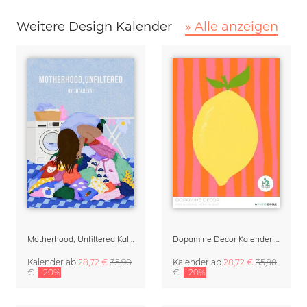
Weitere Design Kalender
» Alle anzeigen
Motherhood, Unfiltered Kalender 2027 | Humorvolle Illustrationen über das Muttersein
Dopamine Decor Kalender 2027 von Studio Dolci
Kalender
ab
28,72 €
35,90
Kalender
ab
28,72 €
35,90
€
-20%
€
-20%