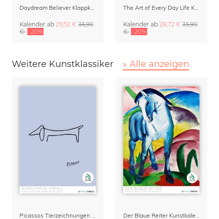
Daydream Believer Klappkalender & Terminplaner 2027 von Arty Guava
The Art of Every Day Life Kalender von Giselle Dekel
Kalender
ab
29,52 €
36,90
Kalender
ab
28,72 €
35,90
€
-20%
€
-20%
Weitere Kunstklassiker
» Alle anzeigen
Picassos Tierzeichnungen Kalender 2027 – Pastel Edition
Der Blaue Reiter Kunstkalender 2027