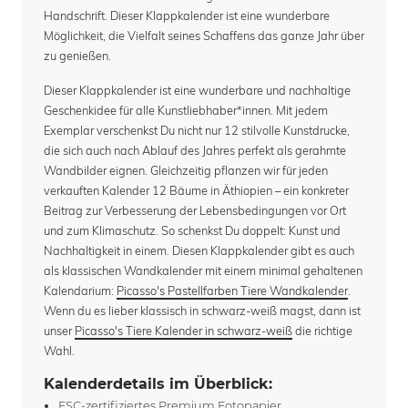
Handschrift. Dieser Klappkalender ist eine wunderbare
Möglichkeit, die Vielfalt seines Schaffens das ganze Jahr über
zu genießen.
Dieser Klappkalender ist eine wunderbare und nachhaltige
Geschenkidee für alle Kunstliebhaber*innen. Mit jedem
Exemplar verschenkst Du nicht nur 12 stilvolle Kunstdrucke,
die sich auch nach Ablauf des Jahres perfekt als gerahmte
Wandbilder eignen. Gleichzeitig pflanzen wir für jeden
verkauften Kalender 12 Bäume in Äthiopien – ein konkreter
Beitrag zur Verbesserung der Lebensbedingungen vor Ort
und zum Klimaschutz. So schenkst Du doppelt: Kunst und
Nachhaltigkeit in einem. Diesen Klappkalender gibt es auch
als klassischen Wandkalender mit einem minimal gehaltenen
Kalendarium:
Picasso's Pastellfarben Tiere Wandkalender
.
Wenn du es lieber klassisch in schwarz-weiß magst, dann ist
unser
Picasso's Tiere Kalender in schwarz-weiß
die richtige
Wahl.
Kalenderdetails im Überblick:
FSC-zertifiziertes Premium Fotopapier