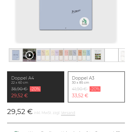
Doppel A4
Doppel A3
22 x 60 cm
30 x 85 cm
36,90 €
-20%
41,90 €
-20%
29,52 €
33,52 €
29,52 €
inkl. MwSt. zzgl.
Versand