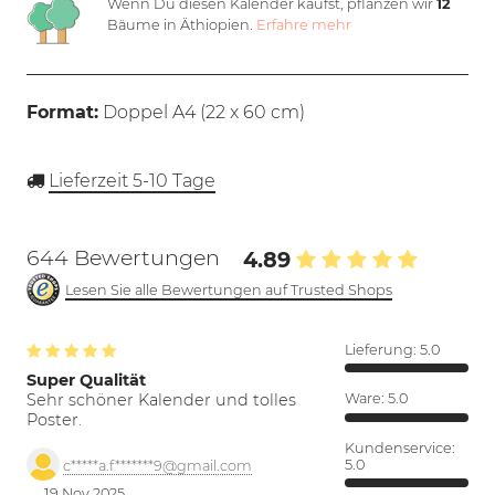
Wenn Du diesen Kalender kaufst, pflanzen wir
12
Bäume in Äthiopien.
Erfahre mehr
Format:
Doppel A4 (
22 x 60 cm
)
Lieferzeit 5-10 Tage
644 Bewertungen
4.89
Lesen Sie alle Bewertungen auf Trusted Shops
Lieferung:
5.0
Super Qualität
Sehr schöner Kalender und tolles
Ware:
5.0
Poster.
Kundenservice:
5.0
c*****a.f*******9@gmail.com
19 Nov 2025