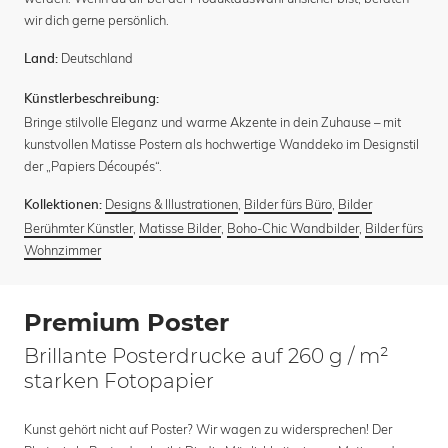
wir dich gerne persönlich.
Deutschland
Land:
Künstlerbeschreibung:
Bringe stilvolle Eleganz und warme Akzente in dein Zuhause – mit
kunstvollen Matisse Postern als hochwertige Wanddeko im Designstil
der „Papiers Découpés“.
Designs & Illustrationen
,
Bilder fürs Büro
,
Bilder
Kollektionen:
Berühmter Künstler
,
Matisse Bilder
,
Boho-Chic Wandbilder
,
Bilder fürs
Wohnzimmer
Premium Poster
Brillante Posterdrucke auf 260 g / m²
starken Fotopapier
Kunst gehört nicht auf Poster? Wir wagen zu widersprechen! Der