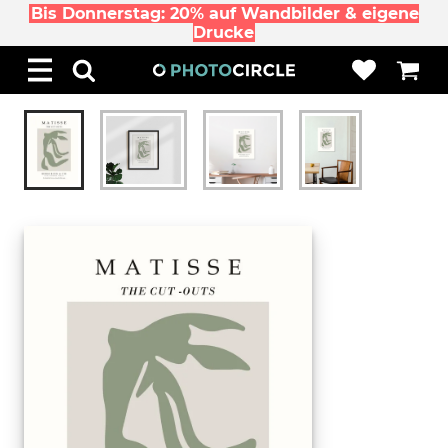
Bis Donnerstag: 20% auf Wandbilder & eigene
Drucke