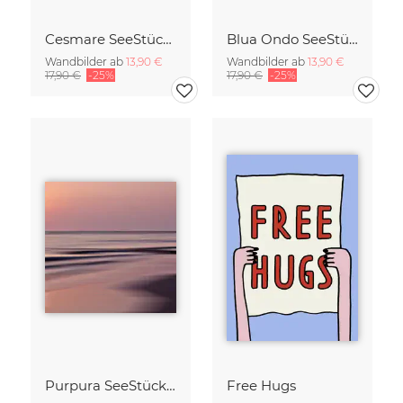
Cesmare SeeStück No.09
Blua Ondo SeeStück No.14
Wandbilder ab
13,90 €
Wandbilder ab
13,90 €
17,90 €
-25%
17,90 €
-25%
Purpura SeeStück No.18
Free Hugs