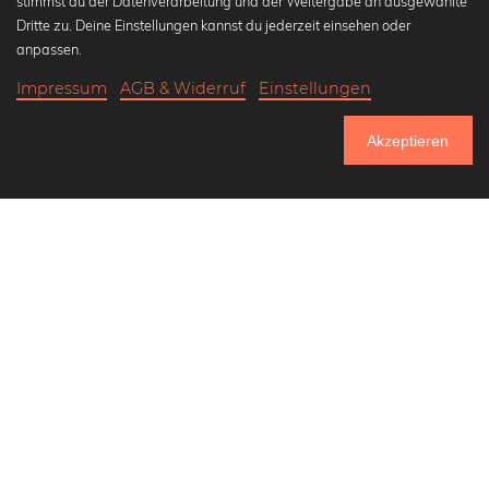
stimmst du der Datenverarbeitung und der Weitergabe an ausgewählte
Beliebte Kollektionen
Dritte zu. Deine Einstellungen kannst du jederzeit einsehen oder
Wandbilder in schwarz-weiß
anpassen.
Bauhaus Bilder
Impressum
AGB & Widerruf
Einstellungen
Klassiker der Kunstgeschichte
18,90 €
-25%
In den Warenkorb
Abstrakte Kunst
14,17 €
Akzeptieren
Landschaftsbilder
Bis Donnerstag: 20% Rabatt auf alle Bilder
Lass uns Freunde werden