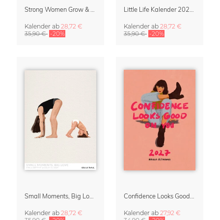
Strong Women Grow & Bloom Kalender 2027
Little Life Kalender 2027 von Simone Goder
Kalender
ab
28,72 €
Kalender
ab
28,72 €
35,90 €
-20%
35,90 €
-20%
Small Moments, Big Love – Mutterschaftskalender von Giselle Dekel
Confidence Looks Good On You Kalender 2027
Kalender
ab
28,72 €
Kalender
ab
27,92 €