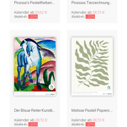
Picasso's Pastellfarbene Tiere Kalender & Terminplaner 2027
Picassos Tierzeichnungen Kalender 2027 – Pastel Edition
Kalender
ab
29,52 €
Kalender
ab
28,72 €
36,90 €
-20%
35,90 €
-20%
Der Blaue Reiter Kunstkalender 2027
Matisse Pastell Papiers Découpés Kunstkalender 2027
Kalender
ab
28,72 €
Kalender
ab
28,72 €
35,90 €
-20%
35,90 €
-20%