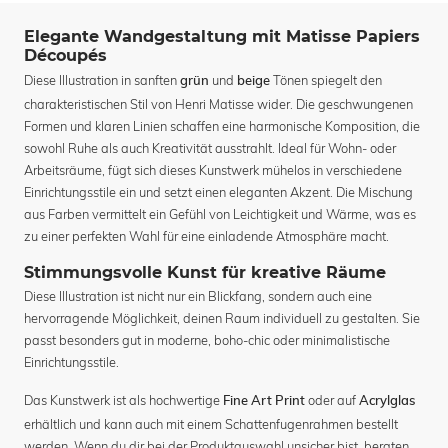
Elegante Wandgestaltung mit Matisse Papiers
Découpés
Diese Illustration in sanften
und
Tönen spiegelt den
grün
beige
charakteristischen Stil von Henri Matisse wider. Die geschwungenen
Formen und klaren Linien schaffen eine harmonische Komposition, die
sowohl Ruhe als auch Kreativität ausstrahlt. Ideal für Wohn- oder
Arbeitsräume, fügt sich dieses Kunstwerk mühelos in verschiedene
Einrichtungsstile ein und setzt einen eleganten Akzent. Die Mischung
aus Farben vermittelt ein Gefühl von Leichtigkeit und Wärme, was es
zu einer perfekten Wahl für eine einladende Atmosphäre macht.
Stimmungsvolle Kunst für kreative Räume
Diese Illustration ist nicht nur ein Blickfang, sondern auch eine
hervorragende Möglichkeit, deinen Raum individuell zu gestalten. Sie
passt besonders gut in moderne, boho-chic oder minimalistische
Einrichtungsstile.
Das Kunstwerk ist als hochwertige
oder auf
Fine Art Print
Acrylglas
erhältlich und kann auch mit einem Schattenfugenrahmen bestellt
werden. Wenn du dir bei der Produktauswahl unsicher bist, beraten