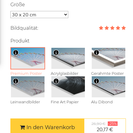
Größe
Bildqualität:
Produkt
Premium Poster
Acrylglasbilder
Gerahmte Poster
Leinwandbilder
Fine Art Papier
Alu Dibond
26,90 €
-25%
In den Warenkorb
20,17 €