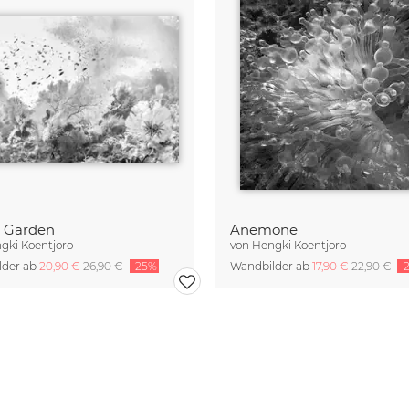
d Garden
Anemone
gki Koentjoro
von
Hengki Koentjoro
lder ab
20,90 €
26,90 €
-25%
Wandbilder ab
17,90 €
22,90 €
-