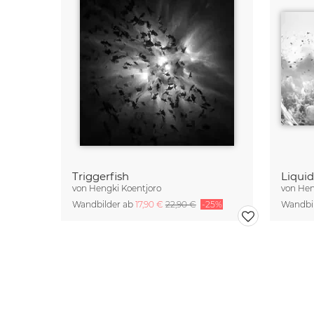
Triggerfish
Liqui
von
Hengki Koentjoro
von
Hen
Wandbilder ab
17,90 €
22,90 €
-25%
Wandbi