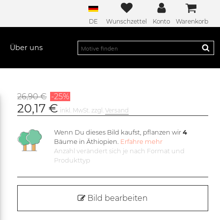
DE
Wunschzettel
Konto
Warenkorb
Über uns
26,90 €
-25%
20,17 €
inkl. MwSt. zzgl.
Versand
Wenn Du dieses Bild kaufst, pflanzen wir
4
Bäume in Äthiopien.
Erfahre mehr
Anzahl verändert sich je nach Format und
Produkttyp
Bild bearbeiten