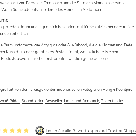
wesenheit von Farbe die Emotionen und die Stille des Moments verstärkt.
r Wohnräume oder als inspirierendes Element in Arztpraxen.
äume
ung in jeden Raum und eignet sich besonders gut für Schlafzimmer oder ruhige
ungen erhältlich.
e Premiumformate wie Acrylglas oder Alu-Dibond, die die Klarheit und Tiefe
einer Kunstdruck oder gerahmtes Poster – ideal, wenn du bereits einen
roduktauswahl unsicher bist, beraten wir dich gerne persönlich.
tografiert von dem preisgekrönten indonesischen Fotografen Hengki Koentjoro
weiß Bilder
,
Strandbilder
,
Bestseller
,
Liebe und Romantik
,
Bilder für die
Lesen Sie alle Bewertungen auf Trusted Shops