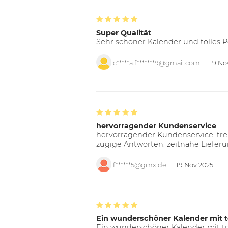
Super Qualität
Sehr schöner Kalender und tolles P
c*****a.f*******9@gmail.com
19 No
hervorragender Kundenservice
hervorragender Kundenservice; freu
zügige Antworten. zeitnahe Liefer
f******5@gmx.de
19 Nov 2025
Ein wunderschöner Kalender mit t
Ein wunderschöner Kalender mit tol