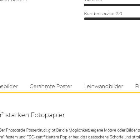
Kundenservice:
5.0
asbilder
Gerahmte Poster
Leinwandbilder
Fi
m² starken Fotopapier
 Photocircle Posterdruck gibt Dir die Möglichkeit, eigene Motive oder Bilder au
 m² festem und FSC-zertifiziertem Papier her, das gestochene Schärfe und str