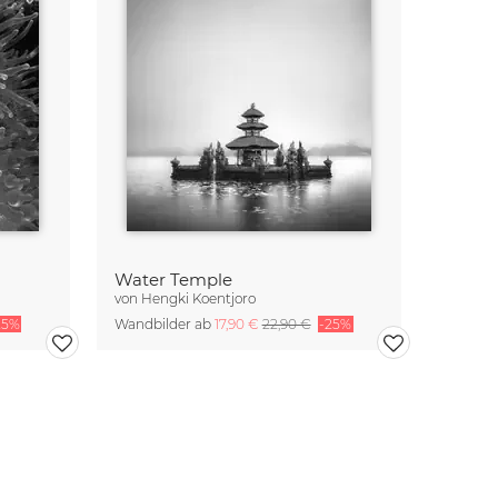
Water Temple
von
Hengki Koentjoro
25%
Wandbilder ab
17,90 €
22,90 €
-25%