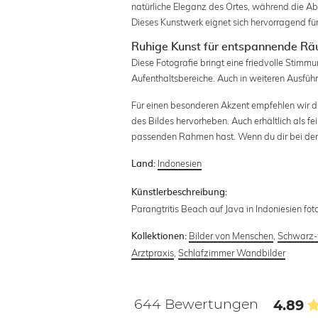
natürliche Eleganz des Ortes, während die Ab
Dieses Kunstwerk eignet sich hervorragend fü
Ruhige Kunst für entspannende R
Diese Fotografie bringt eine friedvolle Stimm
Aufenthaltsbereiche. Auch in weiteren Ausführ
Für einen besonderen Akzent empfehlen wir di
des Bildes hervorheben. Auch erhältlich als f
passenden Rahmen hast. Wenn du dir bei der P
Indonesien
Land:
Künstlerbeschreibung:
Parangtritis Beach auf Java in Indoniesien fo
Bilder von Menschen
,
Schwarz-
Kollektionen:
Arztpraxis
,
Schlafzimmer Wandbilder
644 Bewertungen
4.89