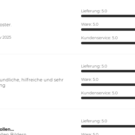
Lieferung:
5.0
oster.
Ware:
5.0
v 2025
Kundenservice:
5.0
Lieferung:
5.0
ndliche, hilfreiche und sehr
Ware:
5.0
ung
Kundenservice:
5.0
Lieferung:
5.0
ollen…
len Bildern.
Ware:
5.0