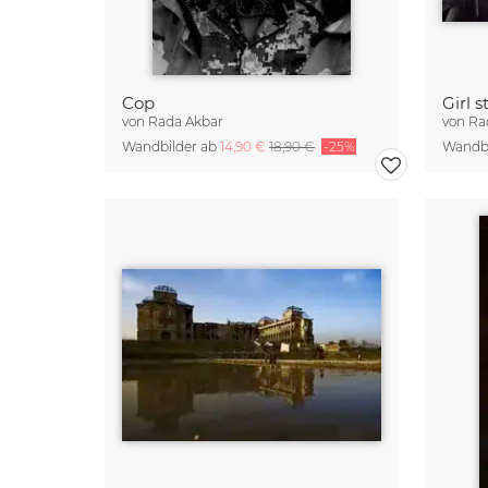
Cop
von
Rada Akbar
von
Ra
Wandbilder ab
14,90 €
18,90 €
-25%
Wandbi