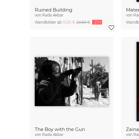
Ruined Building
Mate
von
Rada Akbar
von
Ra
Wandbilder ab
15,90 €
20,90 €
-25%
Wandbi
The Boy with the Gun
Zain
von
Rada Akbar
von
Ra