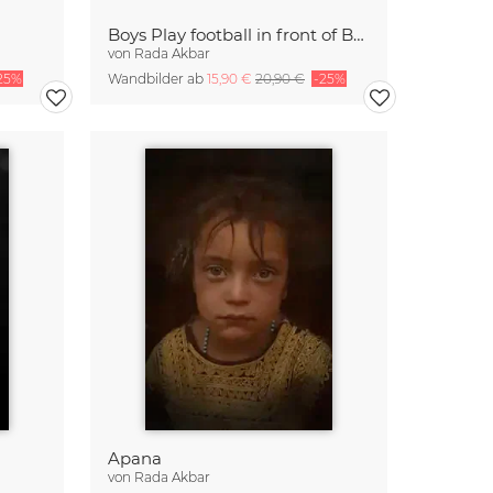
Boys Play football in front of Buddha
von
Rada Akbar
25%
Wandbilder ab
15,90 €
20,90 €
-25%
Apana
von
Rada Akbar