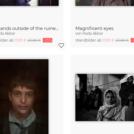
Girl stands outside of the ruined bus
Magnificent eyes
da Akbar
von
Rada Akbar
lder ab
15,90 €
20,90 €
-25%
Wandbilder ab
15,90 €
20,90 €
-