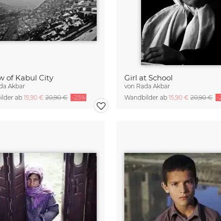
w of Kabul City
Girl at School
da Akbar
von
Rada Akbar
lder ab
15,90 €
20,90 €
-25%
Wandbilder ab
15,90 €
20,90 €
-