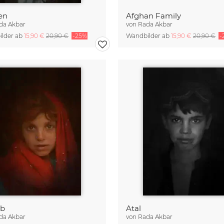
en
Afghan Family
da Akbar
von
Rada Akbar
lder ab
15,90 €
20,90 €
-25%
Wandbilder ab
15,90 €
20,90 €
-
ab
Atal
da Akbar
von
Rada Akbar