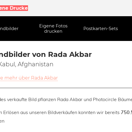
gene Drucke
Eigene Fotos
ndbilder
Postkarten-Sets
drucken
dbilder von Rada Akbar
Kabul, Afghanistan
re mehr über Rada Akbar
des verkaufte Bild pflanzen Rada Akbar und Photocircle Bäume
n Erlösen aus unseren Bildverkäufen konnten wir bereits
750.
en