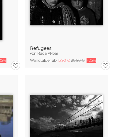
Refugees
von
Rada Akbar
25%
Wandbilder ab
15,90 €
20,90 €
-25%