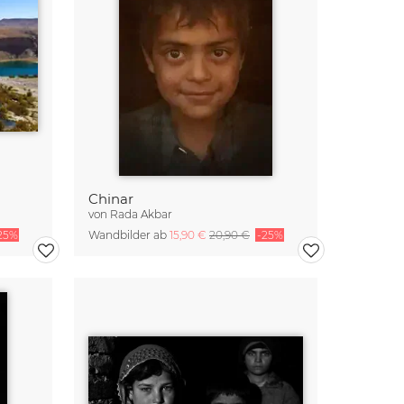
Chinar
von
Rada Akbar
25%
Wandbilder ab
15,90 €
20,90 €
-25%