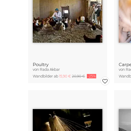
Poultry
Carp
von
Rada Akbar
von
Ra
Wandbilder ab
15,90 €
20,90 €
-25%
Wandbi