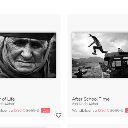
 of Life
After School Time
da Akbar
von
Rada Akbar
lder ab
15,90 €
20,90 €
-25%
Wandbilder ab
15,90 €
20,90 €
-