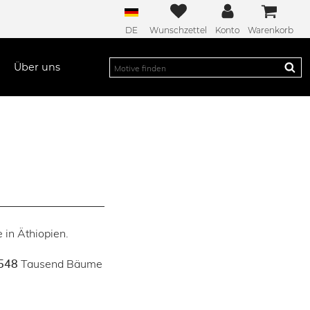
DE
Wunschzettel
Konto
Warenkorb
Über uns
 in Äthiopien.
Tausend Bäume
548