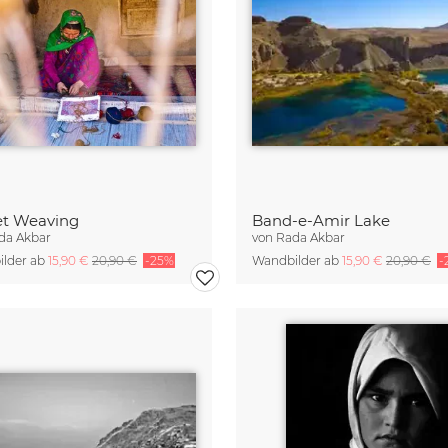
et Weaving
Band-e-Amir Lake
da Akbar
von
Rada Akbar
lder ab
15,90 €
20,90 €
-25%
Wandbilder ab
15,90 €
20,90 €
-