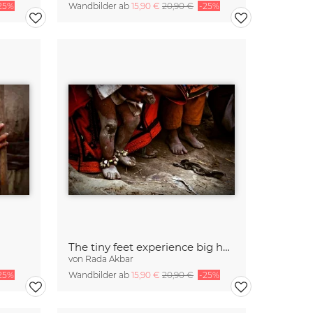
25%
Wandbilder ab
15,90 €
20,90 €
-25%
The tiny feet experience big harsh
von
Rada Akbar
25%
Wandbilder ab
15,90 €
20,90 €
-25%