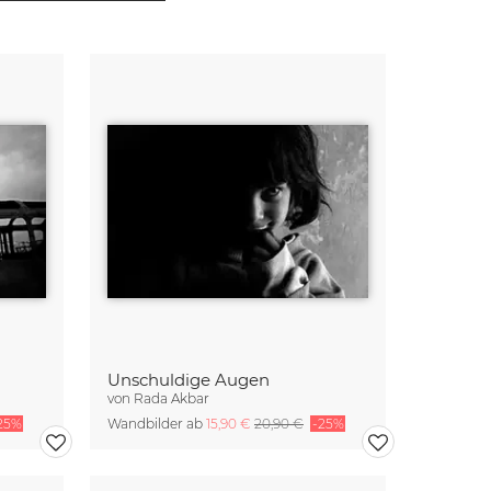
Unschuldige Augen
von
Rada Akbar
25%
Wandbilder ab
15,90 €
20,90 €
-25%