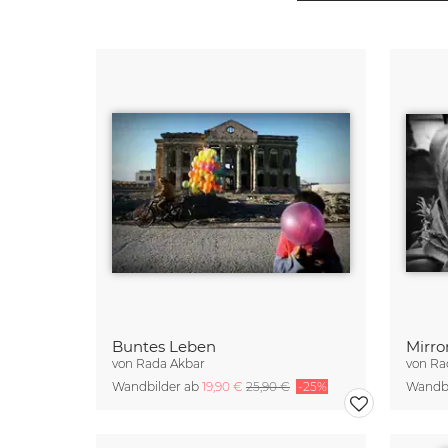
Buntes Leben
Mirror
von
Rada Akbar
von
Ra
Wandbilder ab
19,90 €
25,90 €
-25%
Wandbi