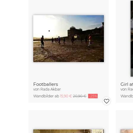
Footballers
Girl a
von
Rada Akbar
von
Ra
Wandbilder ab
15,90 €
20,90 €
-25%
Wandbi