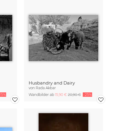
Husbandry and Dairy
von
Rada Akbar
25%
Wandbilder ab
15,90 €
20,90 €
-25%