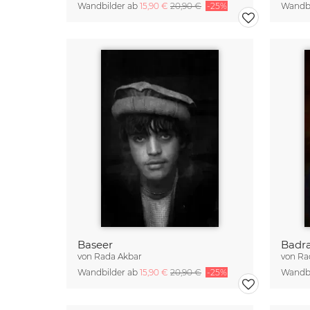
Wandbilder ab
15,90 €
20,90 €
-25%
Wandbi
Baseer
Badra
von
Rada Akbar
von
Ra
Wandbilder ab
15,90 €
20,90 €
-25%
Wandbi