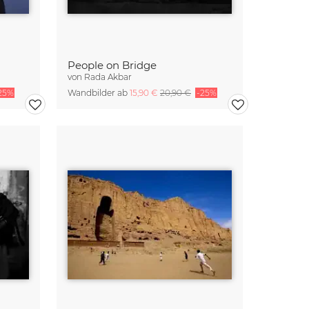
People on Bridge
von
Rada Akbar
25%
Wandbilder ab
15,90 €
20,90 €
-25%