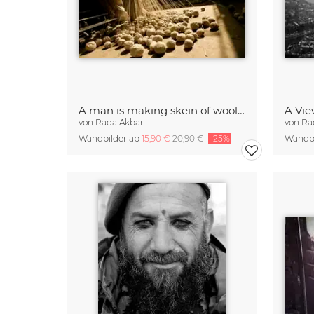
A man is making skein of wool fibers in a local market
A Vie
von
Rada Akbar
von
Ra
Wandbilder ab
15,90 €
20,90 €
-25%
Wandbi