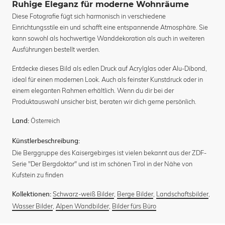
Ruhige Eleganz für moderne Wohnräume
Diese Fotografie fügt sich harmonisch in verschiedene
Einrichtungsstile ein und schafft eine entspannende Atmosphäre. Sie
kann sowohl als hochwertige Wanddekoration als auch in weiteren
Ausführungen bestellt werden.
Entdecke dieses Bild als edlen Druck auf Acrylglas oder Alu-Dibond,
ideal für einen modernen Look. Auch als feinster Kunstdruck oder in
einem eleganten Rahmen erhältlich. Wenn du dir bei der
Produktauswahl unsicher bist, beraten wir dich gerne persönlich.
Österreich
Land:
Künstlerbeschreibung:
Die Berggruppe des Kaisergebirges ist vielen bekannt aus der ZDF-
Serie "Der Bergdoktor" und ist im schönen Tirol in der Nähe von
Kufstein zu finden
Schwarz-weiß Bilder
,
Berge Bilder
,
Landschaftsbilder
,
Kollektionen:
Wasser Bilder
,
Alpen Wandbilder
,
Bilder fürs Büro