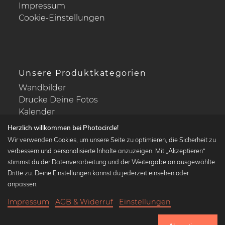
Impressum
Cookie-Einstellungen
Unsere Produktkategorien
Wandbilder
Drucke Deine Fotos
Kalender
Herzlich willkommen bei Photocircle!
Wir verwenden Cookies, um unsere Seite zu optimieren, die Sicherheit zu
verbessern und personalisierte Inhalte anzuzeigen. Mit „Akzeptieren“
stimmst du der Datenverarbeitung und der Weitergabe an ausgewählte
Beliebte Kollektionen
Dritte zu. Deine Einstellungen kannst du jederzeit einsehen oder
Wandbilder in schwarz-weiß
anpassen.
Bauhaus Bilder
Impressum
AGB & Widerruf
Einstellungen
Klassiker der Kunstgeschichte
19,90 €
-25%
In den Warenkorb
Abstrakte Kunst
14,92 €