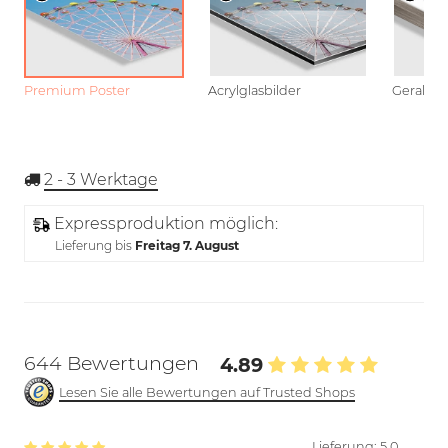
Premium Poster
Acrylglasbilder
Gerahmt
2 - 3
Werktage
Expressproduktion möglich:
Lieferung bis
Freitag 7. August
644 Bewertungen
4.89
Lesen Sie alle Bewertungen auf Trusted Shops
Lieferung:
5.0