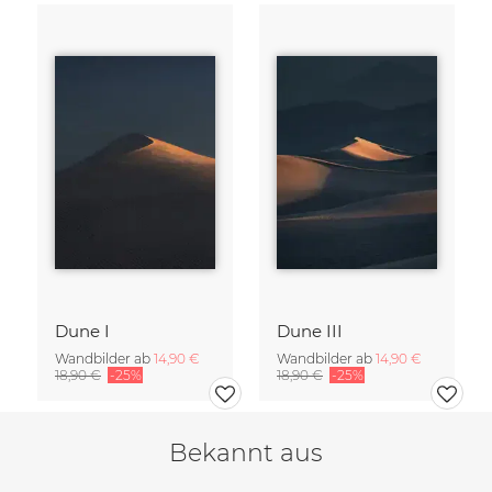
Dune I
Dune III
Wandbilder ab
14,90 €
Wandbilder ab
14,90 €
18,90 €
-25%
18,90 €
-25%
Bekannt aus