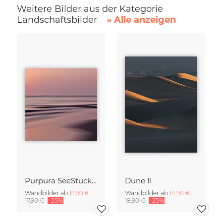
Weitere Bilder aus der Kategorie
Landschaftsbilder
» Alle anzeigen
Purpura SeeStück No.18
Dune II
Wandbilder ab
13,90 €
Wandbilder ab
14,90 €
17,90 €
-25%
18,90 €
-25%