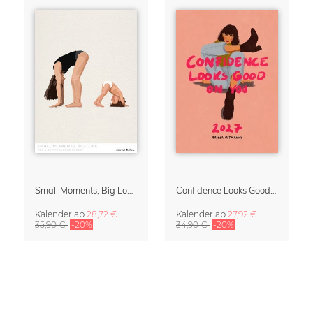
Small Moments, Big Love – Mutterschaftskalender von Giselle Dekel
Confidence Looks Good On You Kalender 2027
Kalender
ab
28,72 €
Kalender
ab
27,92 €
35,90 €
-20%
34,90 €
-20%