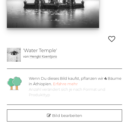
'Water Temple'
von
Hengki Koentjoro
Wenn Du dieses Bild kaufst, pflanzen wir
4
Bäume
in Äthiopien.
Erfahre mehr
Anzahl verändert sich je nach Format und
Produkttyp
Bild bearbeiten