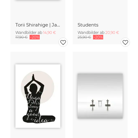
Torii Shirahige | Japan
Students
Wandbilder ab
14,90 €
Wandbilder ab
20,90 €
17,90 €
-20%
25,90 €
-20%