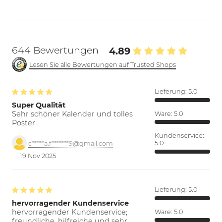
644 Bewertungen
4.89
Lesen Sie alle Bewertungen auf Trusted Shops
Lieferung:
5.0
Super Qualität
Sehr schöner Kalender und tolles
Ware:
5.0
Poster.
Kundenservice:
5.0
c*****a.f*******9@gmail.com
19 Nov 2025
Lieferung:
5.0
hervorragender Kundenservice
hervorragender Kundenservice;
Ware:
5.0
freundliche, hilfreiche und sehr