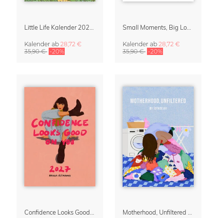
Little Life Kalender 2027 von Simone Goder
Small Moments, Big Love – Mutterschaftskalender von Giselle Dekel
Kalender
ab
28,72 €
Kalender
ab
28,72 €
35,90 €
-20%
35,90 €
-20%
Confidence Looks Good On You Kalender 2027
Motherhood, Unfiltered Kalender 2027 | Humorvolle Illustrationen über das Muttersein