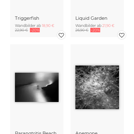
Triggerfish
Liquid Garden
Wandbilder ab
18,90 €
Wandbilder ab
21,90 €
22,90 €
-20%
26,90 €
-20%
Parangtritis Beach
Anemone