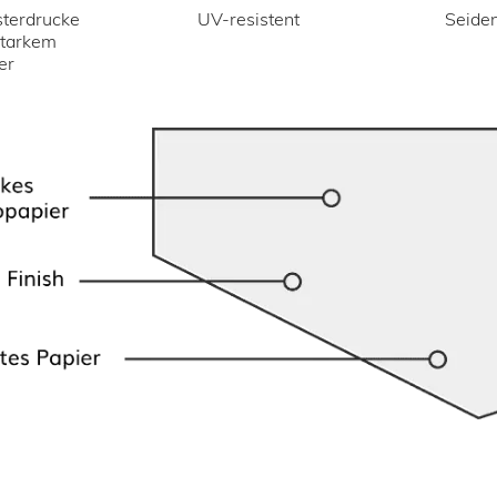
UV-resistent
terdrucke
Seiden
starkem
er