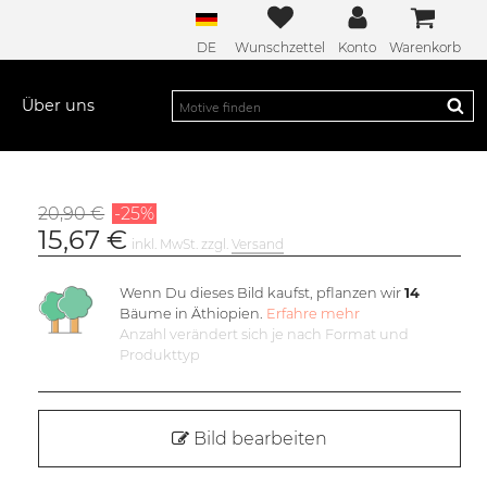
DE
Wunschzettel
Konto
Warenkorb
Über uns
20,90 €
-25%
15,67 €
inkl. MwSt. zzgl.
Versand
Wenn Du dieses Bild kaufst, pflanzen wir
14
Bäume in Äthiopien.
Erfahre mehr
Anzahl verändert sich je nach Format und
Produkttyp
Bild bearbeiten