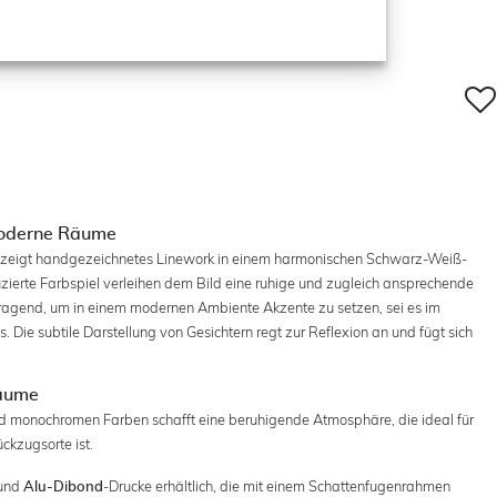
 moderne Räume
riri zeigt handgezeichnetes Linework in einem harmonischen Schwarz-Weiß-
uzierte Farbspiel verleihen dem Bild eine ruhige und zugleich ansprechende
rragend, um in einem modernen Ambiente Akzente zu setzen, sei es im
 Die subtile Darstellung von Gesichtern regt zur Reflexion an und fügt sich
Räume
nd monochromen Farben schafft eine beruhigende Atmosphäre, die ideal für
ckzugsorte ist.
und
-Drucke erhältlich, die mit einem Schattenfugenrahmen
Alu-Dibond