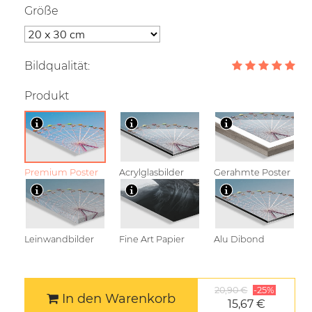
Größe
Bildqualität:
Produkt
Premium Poster
Acrylglasbilder
Gerahmte Poster
Leinwandbilder
Fine Art Papier
Alu Dibond
20,90 €
-25%
In den Warenkorb
15,67 €