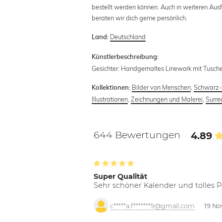
bestellt werden können. Auch in weiteren Ausf
beraten wir dich gerne persönlich.
Deutschland
Land:
Künstlerbeschreibung:
Gesichter: Handgemaltes Linework mit Tusch
Bilder von Menschen
,
Schwarz-
Kollektionen:
Illustrationen
,
Zeichnungen und Malerei
,
Surre
644 Bewertungen
4.89
Super Qualität
Sehr schöner Kalender und tolles P
c*****a.f*******9@gmail.com
19 No