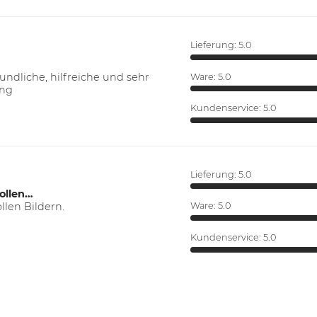
Lieferung:
5.0
ndliche, hilfreiche und sehr
Ware:
5.0
ung
Kundenservice:
5.0
Lieferung:
5.0
ollen…
len Bildern.
Ware:
5.0
Kundenservice:
5.0