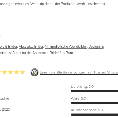
ührungen erhältlich. Wenn du dir bei der Produktauswahl unsicher bist,
e
weiß Bilder
,
Abstrakte Bilder
,
Minimalistische Wandbilder
,
Designs &
alismus
,
Bilder für die Arztpraxis
,
Bilder fürs Büro
Lesen Sie alle Bewertungen auf Trusted Shops
Lieferung:
5.0
oster.
Ware:
5.0
v 2025
Kundenservice:
5.0