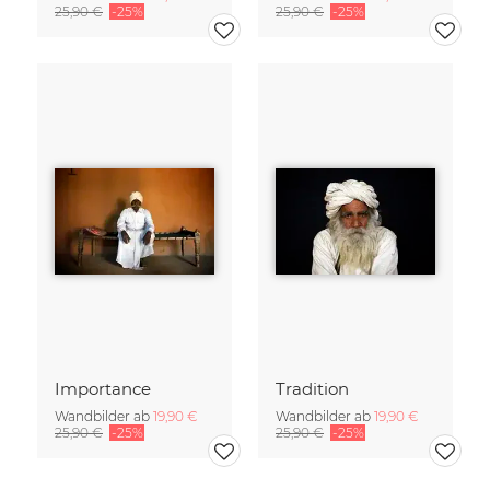
25,90 €
-25%
25,90 €
-25%
Importance
Tradition
Wandbilder ab
19,90 €
Wandbilder ab
19,90 €
25,90 €
-25%
25,90 €
-25%