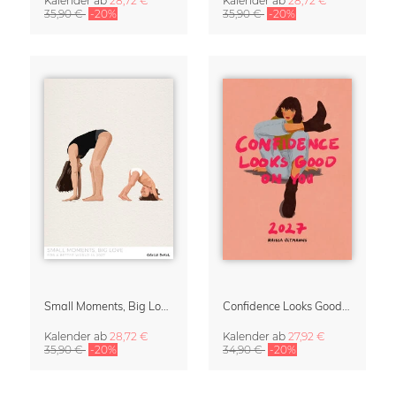
Kalender
ab
28,72 €
Kalender
ab
28,72 €
35,90 €
-20%
35,90 €
-20%
Small Moments, Big Love – Mutterschaftskalender von Giselle Dekel
Confidence Looks Good On You Kalender 2027
Kalender
ab
28,72 €
Kalender
ab
27,92 €
35,90 €
-20%
34,90 €
-20%