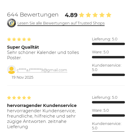
644 Bewertungen
4.89
Lesen Sie alle Bewertungen auf Trusted Shops
Lieferung:
5.0
Super Qualität
Sehr schöner Kalender und tolles
Ware:
5.0
Poster.
Kundenservice:
5.0
c*****a.f*******9@gmail.com
19 Nov 2025
Lieferung:
5.0
hervorragender Kundenservice
hervorragender Kundenservice;
Ware:
5.0
freundliche, hilfreiche und sehr
zügige Antworten. zeitnahe
Kundenservice:
Lieferung
5.0