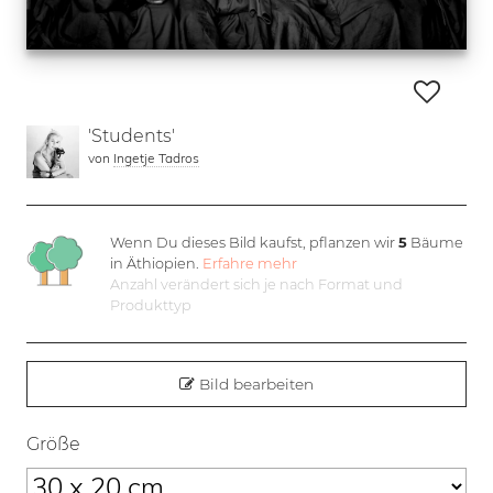
'Students'
von
Ingetje Tadros
Wenn Du dieses Bild kaufst, pflanzen wir
5
Bäume
in Äthiopien.
Erfahre mehr
Anzahl verändert sich je nach Format und
Produkttyp
Bild bearbeiten
Größe