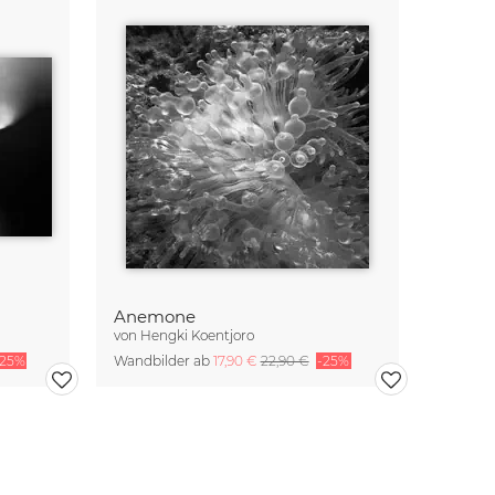
Anemone
von
Hengki Koentjoro
-25%
Wandbilder ab
17,90 €
22,90 €
-25%