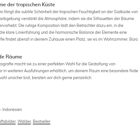
e der tropischen Küste
ro fängt die subtile Schönheit der tropischen Feuchtigkeit an der Südküste von
Farbgebung verstärkt die Atmosphäre, indem sie die Silhouetten der Bäume
ervorhebt. Die ruhige Komposition lädt den Betrachter dazu ein, in die
ie klare Linienführung und die harmonische Balance der Elemente eine
e findet überall in deinem Zuhause einen Platz, sei es im Wohnzimmer, Büro
nde Räume
ografie macht sie zu einer perfekten Wahl für die Gestaltung von
oder in weiteren Ausführungen erhältlich, um deinem Raum eine besondere Note
hl unsicher bist, beraten wir dich gerne persönlich.
 - Indonesien
ftsbilder
,
Wälder
,
Bestseller