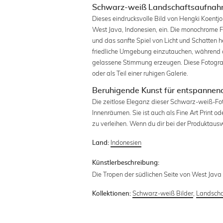
Schwarz-weiß Landschaftsaufnahm
Dieses eindrucksvolle Bild von Hengki Koentjo
West Java, Indonesien, ein. Die monochrome 
und das sanfte Spiel von Licht und Schatten h
friedliche Umgebung einzutauchen, während d
gelassene Stimmung erzeugen. Diese Fotografi
oder als Teil einer ruhigen Galerie.
Beruhigende Kunst für entspanne
Die zeitlose Eleganz dieser Schwarz-weiß-Fot
Innenräumen. Sie ist auch als Fine Art Print 
zu verleihen. Wenn du dir bei der Produktauswa
Indonesien
Land:
Künstlerbeschreibung:
Die Tropen der südlichen Seite von West Java
Schwarz-weiß Bilder
,
Landscha
Kollektionen: