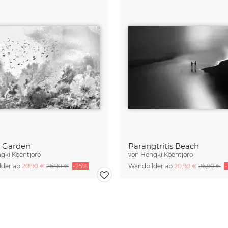
d Garden
Parangtritis Beach
gki Koentjoro
von
Hengki Koentjoro
lder ab
20,90 €
26,90 €
-25%
Wandbilder ab
20,90 €
26,90 €