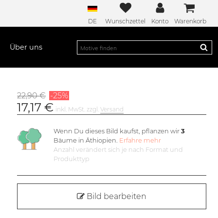
DE
Wunschzettel
Konto
Warenkorb
Über uns
22,90 €
-25%
17,17 €
inkl. MwSt. zzgl.
Versand
Wenn Du dieses Bild kaufst, pflanzen wir
3
Bäume in Äthiopien.
Erfahre mehr
Anzahl verändert sich je nach Format und
Produkttyp
Bild bearbeiten