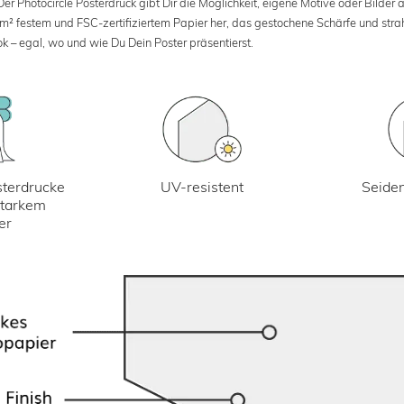
 Photocircle Posterdruck gibt Dir die Möglichkeit, eigene Motive oder Bilder au
 m² festem und FSC-zertifiziertem Papier her, das gestochene Schärfe und str
k – egal, wo und wie Du Dein Poster präsentierst.
UV-resistent
terdrucke
Seiden
starkem
er