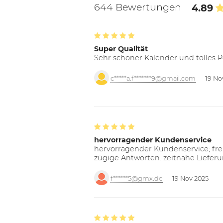
644 Bewertungen
4.89
Super Qualität
Sehr schöner Kalender und tolles P
c*****a.f*******9@gmail.com
19 No
hervorragender Kundenservice
hervorragender Kundenservice; freu
zügige Antworten. zeitnahe Liefer
f******5@gmx.de
19 Nov 2025