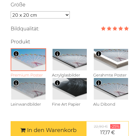
Größe
Bildqualität:
Produkt
Premium Poster
Acrylglasbilder
Gerahmte Poster
Leinwandbilder
Fine Art Papier
Alu Dibond
22,90 €
-25%
In den Warenkorb
17,17 €