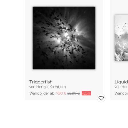
Triggerfish
Liqui
von
Hengki Koentjoro
von
Hen
Wandbilder ab
17,90 €
22,90 €
-25%
Wandbi