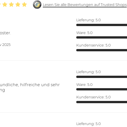
Lesen Sie alle Bewertungen auf Trusted Shops
Lieferung:
5.0
oster.
Ware:
5.0
v 2025
Kundenservice:
5.0
Lieferung:
5.0
ndliche, hilfreiche und sehr
Ware:
5.0
ung
Kundenservice:
5.0
Lieferung:
5.0