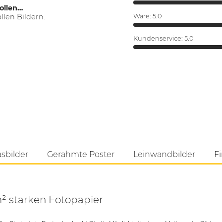
ollen…
len Bildern.
Ware:
5.0
Kundenservice:
5.0
asbilder
Gerahmte Poster
Leinwandbilder
Fi
m² starken Fotopapier