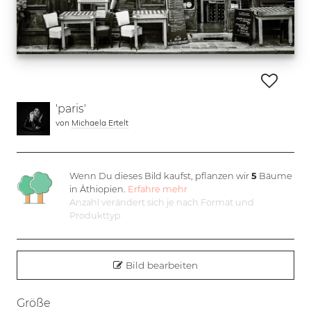
'paris'
von
Michaela Ertelt
Wenn Du dieses Bild kaufst, pflanzen wir
5
Bäume
in Äthiopien.
Erfahre mehr
Anzahl verändert sich je nach Format und
Produkttyp
Bild bearbeiten
Größe