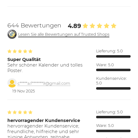
644 Bewertungen
4.89
Lesen Sie alle Bewertungen auf Trusted Shops
Lieferung:
5.0
Super Qualität
Sehr schöner Kalender und tolles
Ware:
5.0
Poster.
Kundenservice:
5.0
c*****a.f*******9@gmail.com
19 Nov 2025
Lieferung:
5.0
hervorragender Kundenservice
hervorragender Kundenservice;
Ware:
5.0
freundliche, hilfreiche und sehr
zügige Antworten. zeitnahe