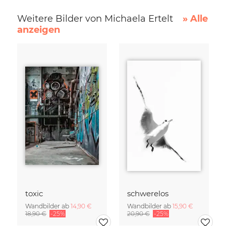
Weitere Bilder von Michaela Ertelt
» Alle
anzeigen
toxic
schwerelos
Wandbilder ab
14,90 €
Wandbilder ab
15,90 €
18,90 €
-25%
20,90 €
-25%