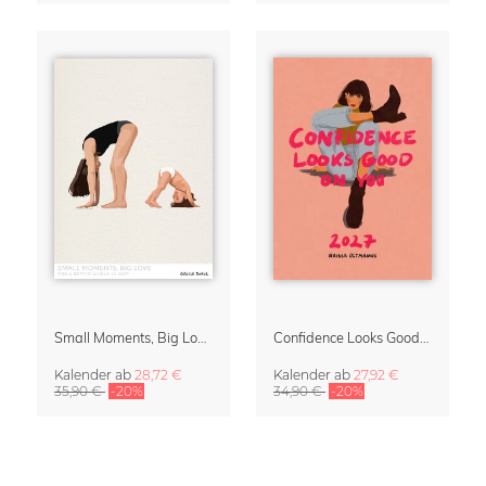
Small Moments, Big Love – Mutterschaftskalender von Giselle Dekel
Confidence Looks Good On You Kalender 2027
Kalender
ab
28,72 €
Kalender
ab
27,92 €
35,90 €
-20%
34,90 €
-20%