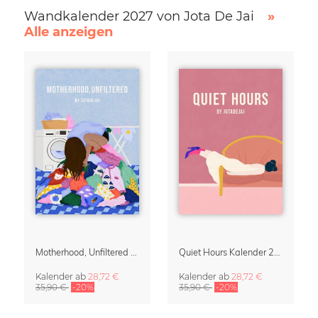
Wandkalender 2027 von Jota De Jai
»
Alle anzeigen
Motherhood, Unfiltered Kalender 2027 | Humorvolle Illustrationen über das Muttersein
Quiet Hours Kalender 2027 | Verträumte Illustrationen von Jota del Jai
Kalender
ab
28,72 €
Kalender
ab
28,72 €
35,90 €
-20%
35,90 €
-20%