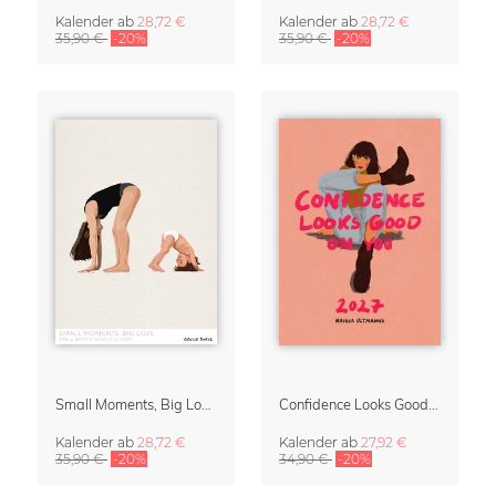
Kalender
ab
28,72 €
Kalender
ab
28,72 €
35,90 €
-20%
35,90 €
-20%
Small Moments, Big Love – Mutterschaftskalender von Giselle Dekel
Confidence Looks Good On You Kalender 2027
Kalender
ab
28,72 €
Kalender
ab
27,92 €
35,90 €
-20%
34,90 €
-20%