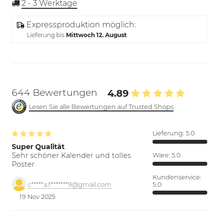
2 - 3
Werktage
Expressproduktion möglich:
Lieferung bis
Mittwoch 12. August
644 Bewertungen
4.89
Lesen Sie alle Bewertungen auf Trusted Shops
Lieferung:
5.0
Super Qualität
Sehr schöner Kalender und tolles
Ware:
5.0
Poster.
Kundenservice:
5.0
c*****a.f*******9@gmail.com
19 Nov 2025