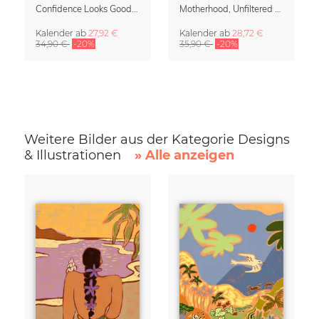
Confidence Looks Good On You Kalender 2027
Motherhood, Unfiltered Kalender 2027 | Humorvolle Illustrationen über das Muttersein
Kalender
ab
27,92 €
Kalender
ab
28,72 €
34,90 €
-20%
35,90 €
-20%
Weitere Bilder aus der Kategorie Designs
& Illustrationen
» Alle anzeigen