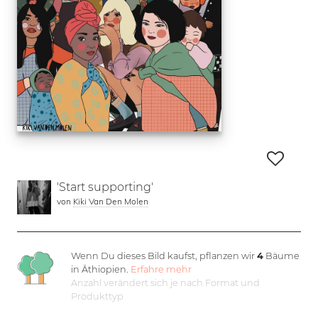
'Start supporting'
von
Kiki Van Den Molen
Wenn Du dieses Bild kaufst, pflanzen wir
4
Bäume
in Äthiopien.
Erfahre mehr
Anzahl verändert sich je nach Format und
Produkttyp