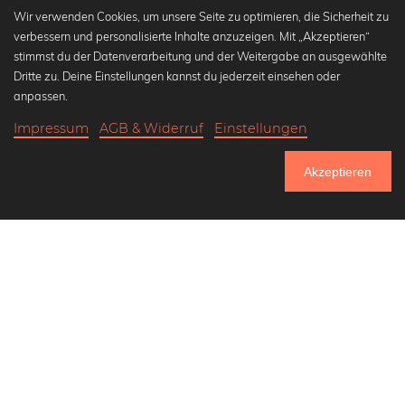
Wir verwenden Cookies, um unsere Seite zu optimieren, die Sicherheit zu
verbessern und personalisierte Inhalte anzuzeigen. Mit „Akzeptieren“
stimmst du der Datenverarbeitung und der Weitergabe an ausgewählte
Beliebte Kollektionen
Dritte zu. Deine Einstellungen kannst du jederzeit einsehen oder
Wandbilder in schwarz-weiß
anpassen.
Bauhaus Bilder
Impressum
AGB & Widerruf
Einstellungen
Klassiker der Kunstgeschichte
19,90 €
-20%
In den Warenkorb
Abstrakte Kunst
15,92 €
Akzeptieren
Landschaftsbilder
Bis Donnerstag: 20% Rabatt auf alle Bilder
Lass uns Freunde werden