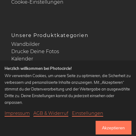
Cookie-Einstellungen
Unsere Produktkategorien
Wandbilder
Drucke Deine Fotos
Kalender
Herzlich willkommen bei Photocircle!
Wir verwenden Cookies, um unsere Seite zu optimieren, die Sicherheit zu
verbessern und personalisierte Inhalte anzuzeigen. Mit „Akzeptieren“
stimmst du der Datenverarbeitung und der Weitergabe an ausgewählte
Beliebte Kollektionen
Dritte zu. Deine Einstellungen kannst du jederzeit einsehen oder
Wandbilder in schwarz-weiß
anpassen.
Bauhaus Bilder
Impressum
AGB & Widerruf
Einstellungen
Klassiker der Kunstgeschichte
18,90 €
-20%
In den Warenkorb
Abstrakte Kunst
15,12 €
Akzeptieren
Landschaftsbilder
Bis Donnerstag: 20% Rabatt auf alle Bilder