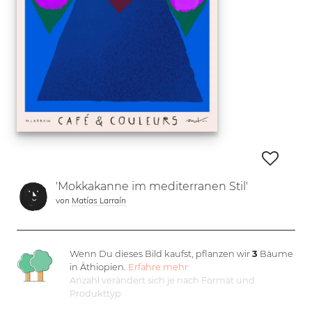
'Mokkakanne im mediterranen Stil'
von
Matías Larraín
Wenn Du dieses Bild kaufst, pflanzen wir
3
Bäume
in Äthiopien.
Erfahre mehr
Anzahl verändert sich je nach Format und
Produkttyp