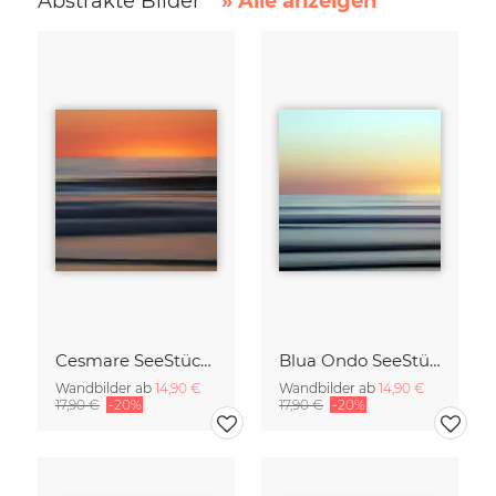
Abstrakte Bilder
» Alle anzeigen
Cesmare SeeStück No.09
Blua Ondo SeeStück No.14
Wandbilder ab
14,90 €
Wandbilder ab
14,90 €
17,90 €
-20%
17,90 €
-20%