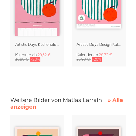
Artistic Days Küchenplaner & Wandkalender 2027
Artistic Days Design Kalender 2027
Kalender
ab
29,52 €
Kalender
ab
28,72 €
36,90 €
-20%
35,90 €
-20%
Weitere Bilder von Matías Larraín
» Alle
anzeigen