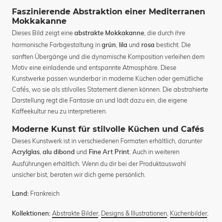
Faszinierende Abstraktion einer Mediterranen
Mokkakanne
Dieses Bild zeigt eine
, die durch ihre
abstrakte Mokkakanne
harmonische Farbgestaltung in
,
und
besticht. Die
grün
lila
rosa
sanften Übergänge und die dynamische Komposition verleihen dem
Motiv eine einladende und entspannte Atmosphäre. Diese
Kunstwerke passen wunderbar in moderne Küchen oder gemütliche
Cafés, wo sie als stilvolles Statement dienen können. Die abstrahierte
Darstellung regt die Fantasie an und lädt dazu ein, die eigene
Kaffeekultur neu zu interpretieren.
Moderne Kunst für stilvolle Küchen und Cafés
Dieses Kunstwerk ist in verschiedenen Formaten erhältlich, darunter
,
und
. Auch in weiteren
Acrylglas
alu dibond
Fine Art Print
Ausführungen erhältlich. Wenn du dir bei der Produktauswahl
unsicher bist, beraten wir dich gerne persönlich.
Frankreich
Land:
Abstrakte Bilder
,
Designs & Illustrationen
,
Küchenbilder
,
Kollektionen: