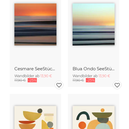
Cesmare SeeStück No.09
Blua Ondo SeeStück No.14
Wandbilder ab
13,90 €
Wandbilder ab
13,90 €
17,90 €
-25%
17,90 €
-25%