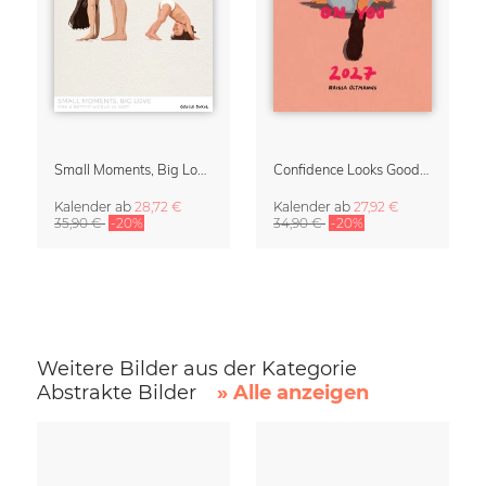
Small Moments, Big Love – Mutterschaftskalender von Giselle Dekel
Confidence Looks Good On You Kalender 2027
Kalender
ab
28,72 €
Kalender
ab
27,92 €
35,90 €
-20%
34,90 €
-20%
Weitere Bilder aus der Kategorie
Abstrakte Bilder
» Alle anzeigen