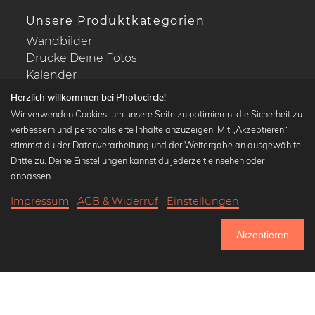
Unsere Produktkategorien
Wandbilder
Drucke Deine Fotos
Kalender
Herzlich willkommen bei Photocircle!
Wir verwenden Cookies, um unsere Seite zu optimieren, die Sicherheit zu
verbessern und personalisierte Inhalte anzuzeigen. Mit „Akzeptieren“
stimmst du der Datenverarbeitung und der Weitergabe an ausgewählte
Beliebte Kollektionen
Dritte zu. Deine Einstellungen kannst du jederzeit einsehen oder
Wandbilder in schwarz-weiß
anpassen.
Bauhaus Bilder
Impressum
AGB & Widerruf
Einstellungen
Klassiker der Kunstgeschichte
18,90 €
-25%
In den Warenkorb
Abstrakte Kunst
14,17 €
Akzeptieren
Landschaftsbilder
Bis Donnerstag: 20% Rabatt auf alle Bilder
Lass uns Freunde werden