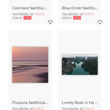
Cesmare SeeStück No.09
Blua Ondo SeeStück No.14
Wandbilder ab
13,90 €
Wandbilder ab
13,90 €
17,90 €
-25%
17,90 €
-25%
Purpura SeeStück No.18
Lonely Boat in Ha Long Bay Vietnam
Wandbilder ab
13,90 €
Wandbilder ab
13,90 €