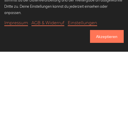
stimmst du der Datenverarbeitung und der Weitergabe an ausgewählte
Beliebte Kollektionen
Dritte zu. Deine Einstellungen kannst du jederzeit einsehen oder
Wandbilder in schwarz-weiß
anpassen.
Bauhaus Bilder
Impressum
AGB & Widerruf
Einstellungen
Klassiker der Kunstgeschichte
20,90 €
-25%
In den Warenkorb
Abstrakte Kunst
15,67 €
Akzeptieren
Landschaftsbilder
Bis Donnerstag: 20% Rabatt auf alle Bilder
Lass uns Freunde werden