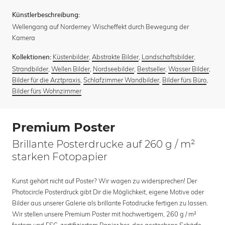
Künstlerbeschreibung:
Wellengang auf Norderney Wischeffekt durch Bewegung der
Kamera
Küstenbilder
,
Abstrakte Bilder
,
Landschaftsbilder
,
Kollektionen:
Strandbilder
,
Wellen Bilder
,
Nordseebilder
,
Bestseller
,
Wasser Bilder
,
Bilder für die Arztpraxis
,
Schlafzimmer Wandbilder
,
Bilder fürs Büro
,
Bilder fürs Wohnzimmer
Premium Poster
Brillante Posterdrucke auf 260 g / m²
starken Fotopapier
Kunst gehört nicht auf Poster? Wir wagen zu widersprechen! Der
Photocircle Posterdruck gibt Dir die Möglichkeit, eigene Motive oder
Bilder aus unserer Galerie als brillante Fotodrucke fertigen zu lassen.
Wir stellen unsere Premium Poster mit hochwertigem, 260 g / m²
festem und FSC-zertifiziertem Papier her, das gestochene Schärfe