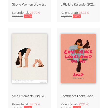
Strong Women Grow & Bloom Kalender 2027
Little Life Kalender 2027 von Simone Goder
Kalender
ab
28,72 €
Kalender
ab
28,72 €
35,90 €
-20%
35,90 €
-20%
Small Moments, Big Love – Mutterschaftskalender von Giselle Dekel
Confidence Looks Good On You Kalender 2027
Kalender
ab
28,72 €
Kalender
ab
27,92 €
35,90 €
-20%
34,90 €
-20%