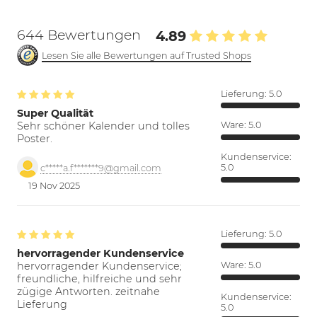
644 Bewertungen
4.89
Lesen Sie alle Bewertungen auf Trusted Shops
Lieferung:
5.0
Super Qualität
Sehr schöner Kalender und tolles
Ware:
5.0
Poster.
Kundenservice:
5.0
c*****a.f*******9@gmail.com
19 Nov 2025
Lieferung:
5.0
hervorragender Kundenservice
hervorragender Kundenservice;
Ware:
5.0
freundliche, hilfreiche und sehr
zügige Antworten. zeitnahe
Kundenservice:
Lieferung
5.0