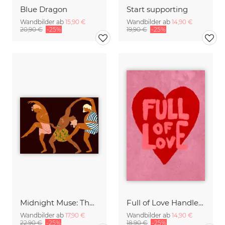
Blue Dragon
Start supporting
Wandbilder ab
15,90 €
Wandbilder ab
14,90 €
20,90 €
-25%
19,90 €
-25%
Midnight Muse: The Dance of Sisterhood
Full of Love Handlettering
Wandbilder ab
17,90 €
Wandbilder ab
14,90 €
22,90 €
-25%
18,90 €
-25%