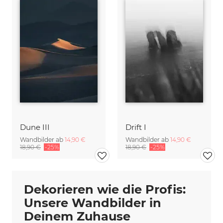
Dune III
Drift I
Wandbilder ab
14,90 €
Wandbilder ab
14,90 €
18,90 €
-25%
18,90 €
-25%
Dekorieren wie die Profis:
Unsere Wandbilder in
Deinem Zuhause