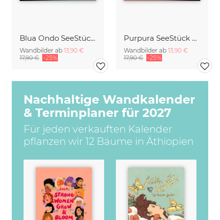
Blua Ondo SeeStück No.14
Purpura SeeStück No.18
Wandbilder ab
13,90 €
Wandbilder ab
13,90 €
17,90 €
-25%
17,90 €
-25%
Nachhaltige Wandkalender
& Terminplaner für 2027
Für jeden verkauften Kalender
pflanzen wir 12 Bäume in Äthiopien