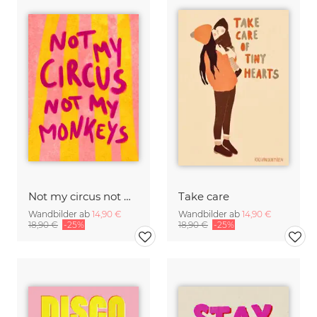
Not my circus not mx monkeys - handlettering
Take care
Wandbilder ab
14,90 €
Wandbilder ab
14,90 €
18,90 €
-25%
18,90 €
-25%