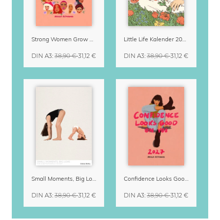
Strong Women Grow & Bloom Kalender 2027
Little Life Kalender 2027 von Simone Goder
DIN A3
:
38,90 €
31,12 €
DIN A3
:
38,90 €
31,12 €
Small Moments, Big Love – Mutterschaftskalender von Giselle Dekel
Confidence Looks Good On You Kalender 2027
DIN A3
:
38,90 €
31,12 €
DIN A3
:
38,90 €
31,12 €