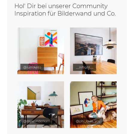
Hol' Dir bei unserer Community
Inspiration für Bilderwand und Co.
@lumikello
__inflight__
@mywunderkammer
@phi_loves_you