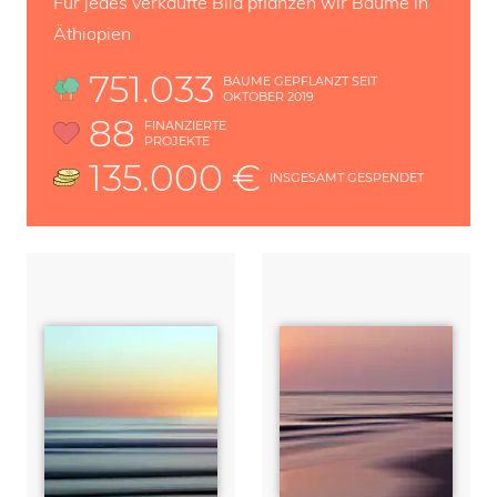
Für jedes verkaufte Bild pflanzen wir Bäume in
Äthiopien
751.033
BÄUME GEPFLANZT SEIT
OKTOBER 2019
88
FINANZIERTE
PROJEKTE
135.000 €
INSGESAMT GESPENDET