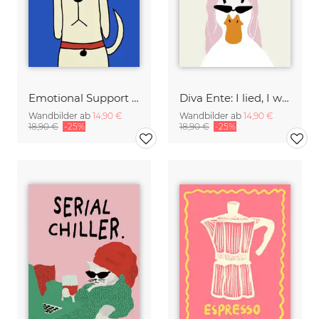
Emotional Support Dog
Diva Ente: I lied, I won't be ready in 5 minutes.
Wandbilder ab
14,90 €
Wandbilder ab
14,90 €
18,90 €
-25%
18,90 €
-25%