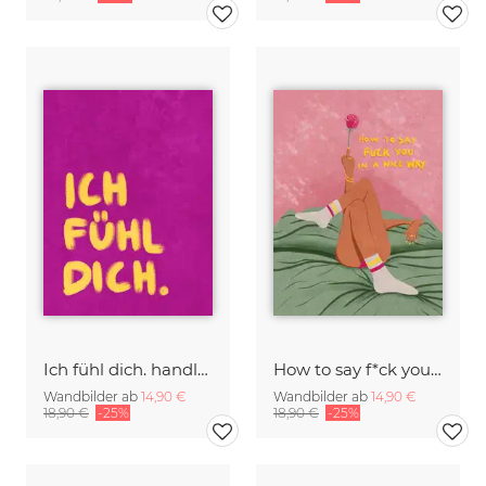
Ich fühl dich. handlettering
How to say f*ck you in a nice way
Wandbilder ab
14,90 €
Wandbilder ab
14,90 €
18,90 €
-25%
18,90 €
-25%