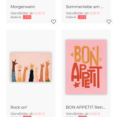
Morgenwein
Sommerliebe am Meer
Wandbilder ab
14,90 €
Wandbilder ab
13,90 €
18,90 €
-25%
17,90 €
-25%
Rock on!
BON APPETIT Retro Painted Typography - Kitchen Fine Art Print
Wandbilder ab
14,90 €
Wandbilder ab
14,90 €