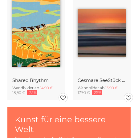
Shared Rhythm
Cesmare SeeStück No.09
Wandbilder ab
14,90 €
Wandbilder ab
13,90 €
18,90 €
-25%
17,90 €
-25%
Kunst für eine bessere
Welt