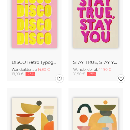
DISCO Retro Typography - Handmade Texture Vibrant Pink & Yellow
STAY TRUE, STAY YOU - Handmade Lettering - Textured Fine Art Print
Wandbilder ab
14,90 €
Wandbilder ab
14,90 €
18,90 €
-25%
18,90 €
-25%