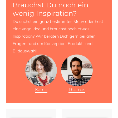
Brauchst Du noch ein
wenig Inspiration?
Du suchst ein ganz bestimmtes Motiv oder hast
eine vage Idee und brauchst noch etwas
Inspiration?
Wir beraten
Dich gern bei allen
Fragen rund um Konzeption, Produkt- und
Bildauswahl!
Katrin
Thomas