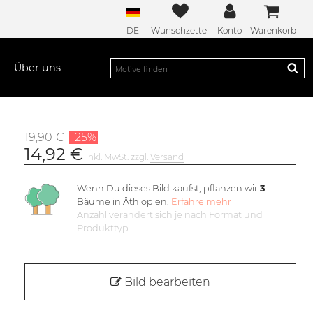
DE
Wunschzettel
Konto
Warenkorb
Über uns
19,90 €
-25%
14,92 €
inkl. MwSt. zzgl.
Versand
Wenn Du dieses Bild kaufst, pflanzen wir
3
Bäume in Äthiopien.
Erfahre mehr
Anzahl verändert sich je nach Format und
Produkttyp
Bild bearbeiten