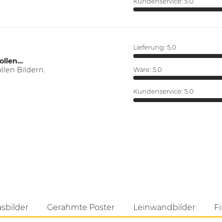
Kundenservice:
5.0
Lieferung:
5.0
ollen…
len Bildern.
Ware:
5.0
Kundenservice:
5.0
asbilder
Gerahmte Poster
Leinwandbilder
Fi