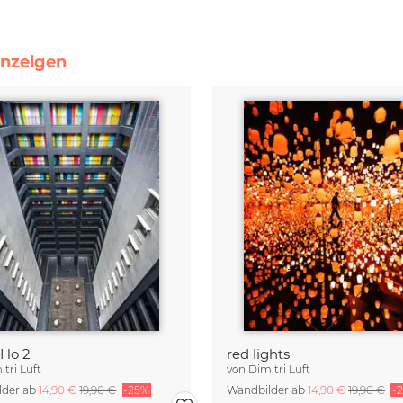
anzeigen
oHo 2
red lights
itri Luft
von
Dimitri Luft
lder ab
14,90 €
19,90 €
-25%
Wandbilder ab
14,90 €
19,90 €
-