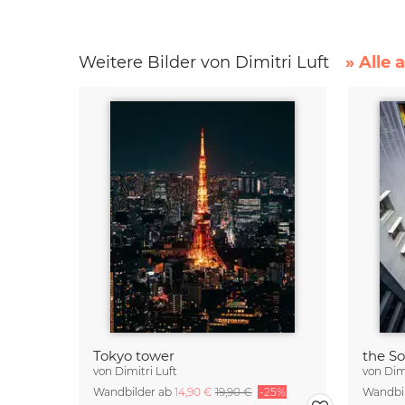
Weitere Bilder von Dimitri Luft
» Alle 
Tokyo tower
the S
von
Dimitri Luft
von
Dim
Wandbilder ab
14,90 €
19,90 €
-25%
Wandbi