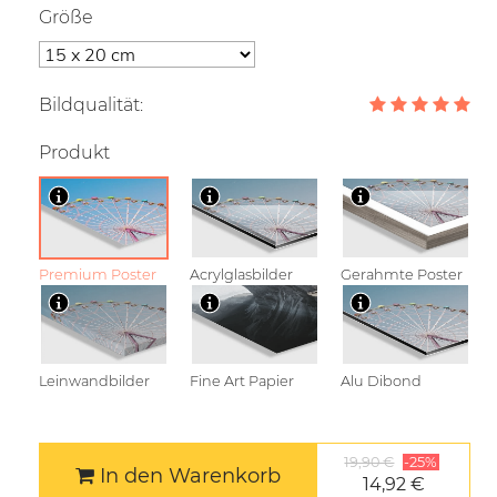
Größe
Bildqualität:
Produkt
Premium Poster
Acrylglasbilder
Gerahmte Poster
Leinwandbilder
Fine Art Papier
Alu Dibond
19,90 €
-25%
In den Warenkorb
14,92 €