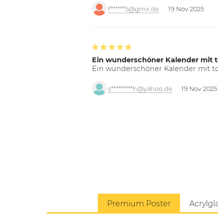
f******5@gmx.de
19 Nov 2025
Ein wunderschöner Kalender mit t
Ein wunderschöner Kalender mit tol
s*********h@yahoo.de
19 Nov 2025
Premium Poster
Acrylgl