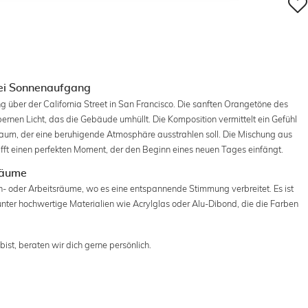
bei Sonnenaufgang
 über der California Street in San Francisco. Die sanften Orangetöne des
nen Licht, das die Gebäude umhüllt. Die Komposition vermittelt ein Gefühl
Raum, der eine beruhigende Atmosphäre ausstrahlen soll. Die Mischung aus
afft einen perfekten Moment, der den Beginn eines neuen Tages einfängt.
räume
- oder Arbeitsräume, wo es eine entspannende Stimmung verbreitet. Es ist
unter hochwertige Materialien wie Acrylglas oder Alu-Dibond, die die Farben
ist, beraten wir dich gerne persönlich.