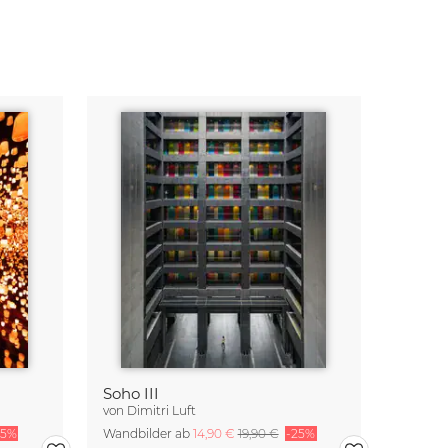
Soho III
von
Dimitri Luft
25%
Wandbilder ab
14,90 €
19,90 €
-25%