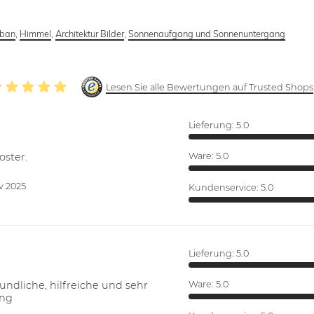
rban
,
Himmel
,
Architektur Bilder
,
Sonnenaufgang und Sonnenuntergang
Lesen Sie alle Bewertungen auf Trusted Shops
Lieferung:
5.0
oster.
Ware:
5.0
v 2025
Kundenservice:
5.0
Lieferung:
5.0
ndliche, hilfreiche und sehr
Ware:
5.0
ung