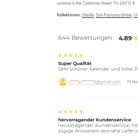
sunsrise in the California Street: 70-200 f2.8
Städte
,
San Francisco Bilder
,
U
Kollektionen:
644 Bewertungen
4.89
Super Qualität
Sehr schöner Kalender und tolles P
c*****a.f*******9@gmail.com
19 No
hervorragender Kundenservice
hervorragender Kundenservice; freu
zügige Antworten. zeitnahe Liefer