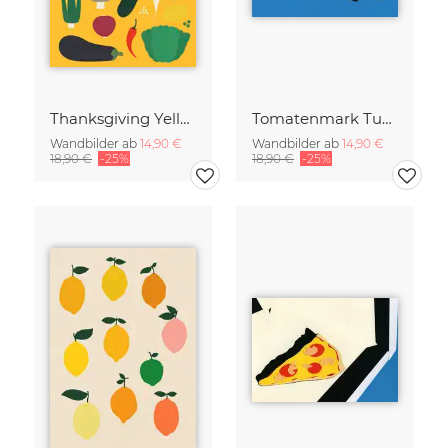
Thanksgiving Yellow
Tomatenmark Tube
Wandbilder ab
14,90 €
Wandbilder ab
14,90 €
18,90 €
-25%
18,90 €
-25%