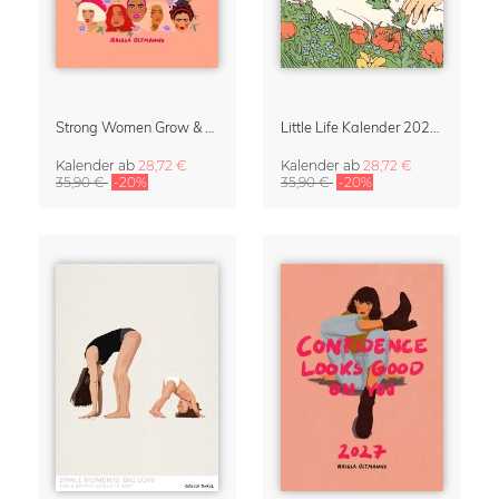
Strong Women Grow & Bloom Kalender 2027
Little Life Kalender 2027 von Simone Goder
Kalender
ab
28,72 €
Kalender
ab
28,72 €
35,90 €
-20%
35,90 €
-20%