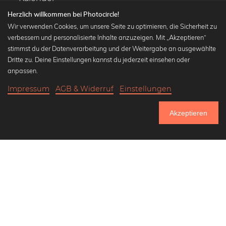
Herzlich willkommen bei Photocircle!
Wir verwenden Cookies, um unsere Seite zu optimieren, die Sicherheit zu
verbessern und personalisierte Inhalte anzuzeigen. Mit „Akzeptieren“
stimmst du der Datenverarbeitung und der Weitergabe an ausgewählte
Beliebte Kollektionen
Dritte zu. Deine Einstellungen kannst du jederzeit einsehen oder
Wandbilder in schwarz-weiß
anpassen.
Bauhaus Bilder
Impressum
AGB & Widerruf
Einstellungen
Klassiker der Kunstgeschichte
18,90 €
-25%
In den Warenkorb
Abstrakte Kunst
14,17 €
Akzeptieren
Landschaftsbilder
Bis Donnerstag: 20% Rabatt auf alle Bilder
Lass uns Freunde werden