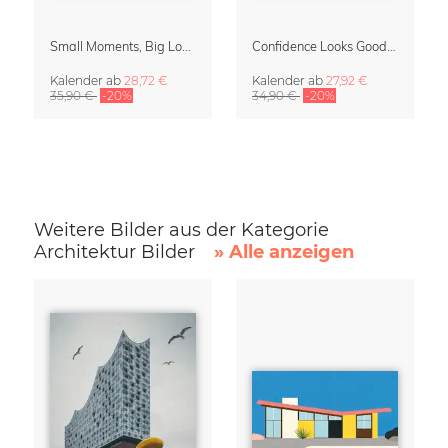
Small Moments, Big Love – Mutterschaftskalender von Giselle Dekel
Confidence Looks Good On You Kalender 2027
Kalender
ab
28,72 €
Kalender
ab
27,92 €
35,90 €
-20%
34,90 €
-20%
Weitere Bilder aus der Kategorie
Architektur Bilder
» Alle anzeigen