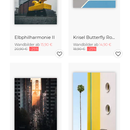
Elbphilharmonie II
Krisel Butterfly Roof Palm Springs
Wandbilder ab
15,90 €
Wandbilder ab
14,90 €
20,90 €
-25%
18,90 €
-25%