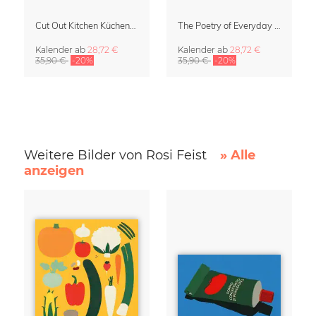
Cut Out Kitchen Küchenkalender 2027 von Rosi Feist
The Poetry of Everyday Life Design Kalender 2027
Kalender
ab
28,72 €
Kalender
ab
28,72 €
35,90 €
-20%
35,90 €
-20%
Weitere Bilder von Rosi Feist
» Alle
anzeigen