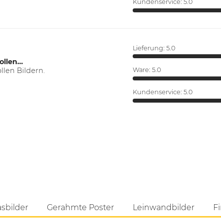
Kundenservice:
5.0
Lieferung:
5.0
ollen…
len Bildern.
Ware:
5.0
Kundenservice:
5.0
asbilder
Gerahmte Poster
Leinwandbilder
Fi