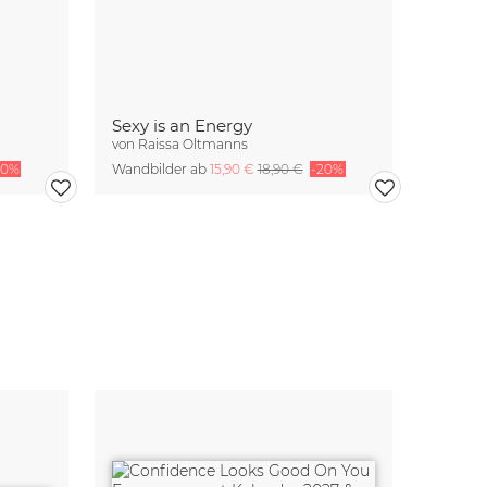
Sexy is an Energy
von
Raissa Oltmanns
20%
Wandbilder ab
15,90 €
18,90 €
-20%