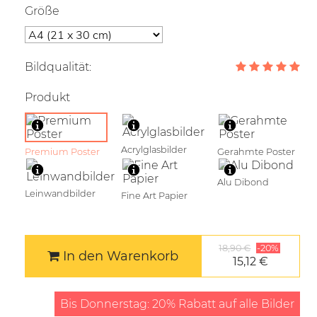
Größe
Bildqualität:
Produkt
Acrylglasbilder
Premium Poster
Gerahmte Poster
Alu Dibond
Leinwandbilder
Fine Art Papier
18,90 €
-20%
In den Warenkorb
15,12 €
Bis Donnerstag: 20% Rabatt auf alle Bilder