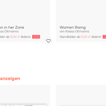
 in her Zone
Women Rising
ssa Oltmanns
von
Raissa Oltmanns
lder ab
15,90 €
18,90 €
-20%
Wandbilder ab
15,90 €
18,90 €
-
e anzeigen