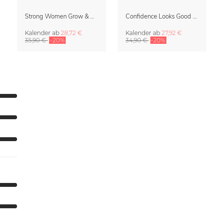
Strong Women Grow & Bloom Kalender 2027
Confidence Looks Good On You Kalender 2027
Kalender
ab
28,72 €
Kalender
ab
27,92 €
35,90 €
-20%
34,90 €
-20%