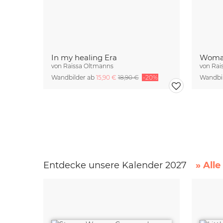
In my healing Era
Woman
von
Raissa Oltmanns
von
Rai
Wandbilder ab
15,90 €
18,90 €
-20%
Wandbi
Entdecke unsere Kalender 2027
» All