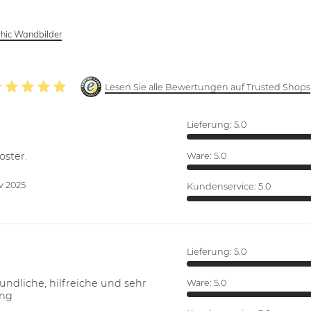
hic Wandbilder
Lesen Sie alle Bewertungen auf Trusted Shops
Lieferung:
5.0
oster.
Ware:
5.0
v 2025
Kundenservice:
5.0
Lieferung:
5.0
ndliche, hilfreiche und sehr
Ware:
5.0
ung