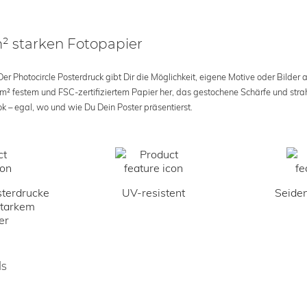
m² starken Fotopapier
 Photocircle Posterdruck gibt Dir die Möglichkeit, eigene Motive oder Bilder au
 m² festem und FSC-zertifiziertem Papier her, das gestochene Schärfe und str
k – egal, wo und wie Du Dein Poster präsentierst.
terdrucke
UV-resistent
Seiden
starkem
er