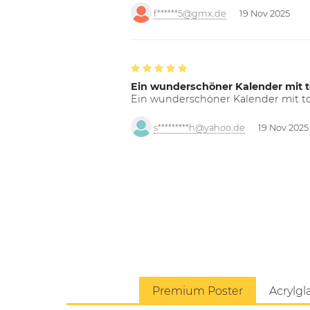
f******5@gmx.de
19 Nov 2025
Ein wunderschöner Kalender mit t
Ein wunderschöner Kalender mit tol
s*********h@yahoo.de
19 Nov 2025
Premium Poster
Acrylgl