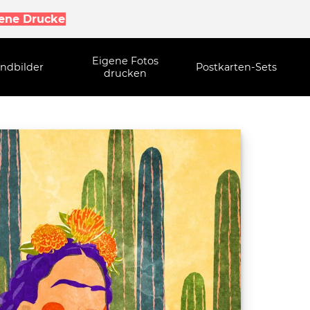
gene Drucke
Eigene Fotos
ndbilder
Postkarten-Sets
drucken