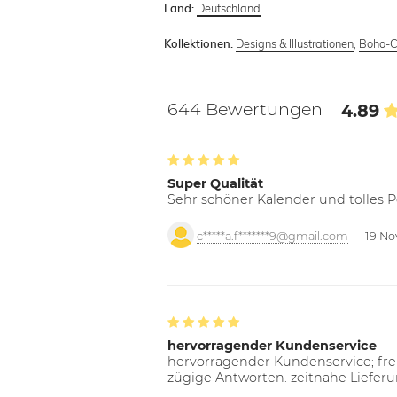
Deutschland
Land:
Designs & Illustrationen
,
Boho-C
Kollektionen:
644 Bewertungen
4.89
Super Qualität
Sehr schöner Kalender und tolles P
c*****a.f*******9@gmail.com
19 No
hervorragender Kundenservice
hervorragender Kundenservice; freu
zügige Antworten. zeitnahe Liefer