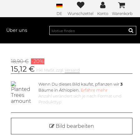
DE
Wunschzettel
Konto
Warenkorb
Über uns
18,90 €
-20%
15,12 €
inkl. MwSt. zzgl.
Versand
Wenn Du dieses Bild kaufst, pflanzen wir
3
Bäume in Äthiopien.
Erfahre mehr
Anzahl verändert sich je nach Format und
Produkttyp
Bild bearbeiten