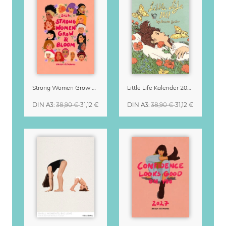
Strong Women Grow & Bloom Kalender 2027
Little Life Kalender 2027 von Simone Goder
DIN A3
:
38,90 €
31,12 €
DIN A3
:
38,90 €
31,12 €