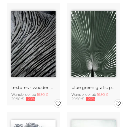
textures - wooden waves and ocean
blue green grafic palm leaf
Wandbilder ab
16,90 €
Wandbilder ab
16,90 €
20,90 €
-20%
20,90 €
-20%