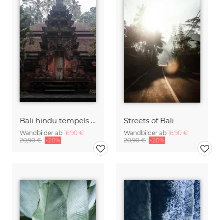
Bali hindu tempels & palms
Streets of Bali
Wandbilder ab
16,90 €
Wandbilder ab
16,90 €
20,90 €
-20%
20,90 €
-20%