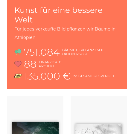
Kunst für eine bessere
Welt
Für jedes verkaufte Bild pflanzen wir Bäume in
Äthiopien
751.084
BÄUME GEPFLANZT SEIT
OKTOBER 2019
88
FINANZIERTE
PROJEKTE
135.000 €
INSGESAMT GESPENDET