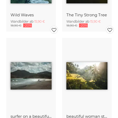
Wild Waves
The Tiny Strong Tree
Wandbilder ab
15,90 €
Wandbilder ab
15,90 €
18,90 €
-20%
18,90 €
-20%
surfer on a beautiful and lonely beach
beautiful woman strolling through rice fields at sunrise