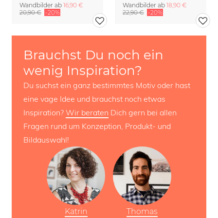
Wandbilder ab
16,90 €
Wandbilder ab
18,90 €
20,90 €
-20%
22,90 €
-20%
Brauchst Du noch ein
wenig Inspiration?
Du suchst ein ganz bestimmtes Motiv oder hast
eine vage Idee und brauchst noch etwas
Inspiration?
Wir beraten
Dich gern bei allen
Fragen rund um Konzeption, Produkt- und
Bildauswahl!
Katrin
Thomas