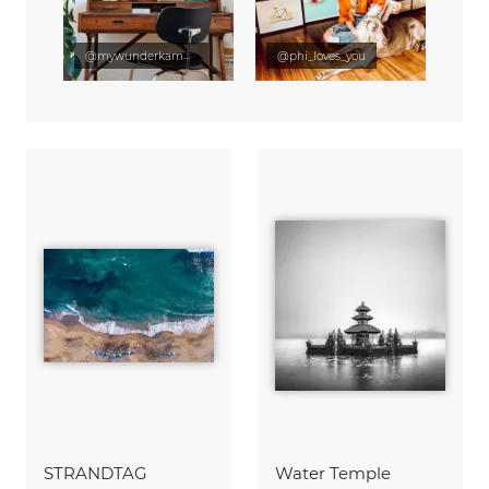
@mywunderkammer
@phi_loves_you
STRANDTAG
Water Temple