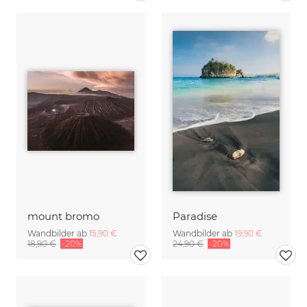
mount bromo
Paradise
Wandbilder ab
15,90 €
Wandbilder ab
19,90 €
18,90 €
-20%
24,90 €
-20%