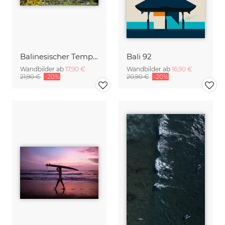
Balinesischer Tempel im Dschungel
Bali 92
Wandbilder ab
17,90 €
Wandbilder ab
16,90 €
21,90 €
-20%
20,90 €
-20%