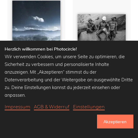
Herzlich willkommen bei Photocircle!
Wir verwenden Cookies, um unsere Seite zu optimieren, die
Sicherheit zu verbessern und personalisierte Inhalte
anzuzeigen. Mit „Akzeptieren“ stimmst du der
Mt Agung
Travel Distance
Datenverarbeitung und der Weitergabe an ausgewählte Dritte
Wandbilder ab
16,90 €
Wandbilder ab
16,90 €
zu. Deine Einstellungen kannst du jederzeit einsehen oder
20,90 €
-20%
20,90 €
-20%
anpassen.
Impressum
AGB & Widerruf
Einstellungen
Akzeptieren