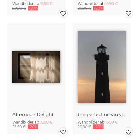
Wandbilder ab
16,90 €
Wandbilder ab
16,90 €
20,90 €
-20%
20,90 €
-20%
Afternoon Delight
the perfect ocean view from the lighthouse
Wandbilder ab
19,90 €
Wandbilder ab
16,90 €
23,90 €
-20%
20,90 €
-20%