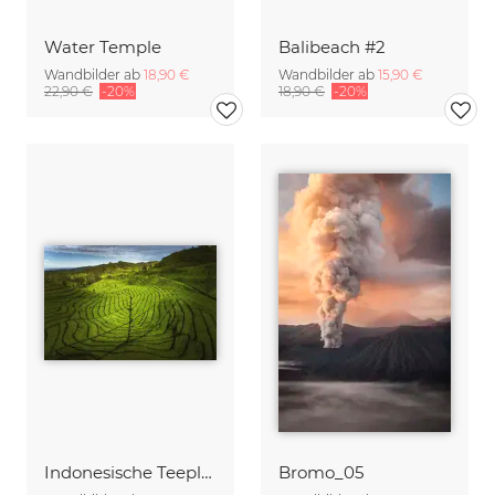
Water Temple
Balibeach #2
Wandbilder ab
18,90 €
Wandbilder ab
15,90 €
22,90 €
-20%
18,90 €
-20%
Indonesische Teeplantage auf Java
Bromo_05