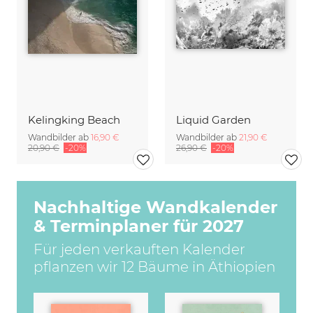
Kelingking Beach
Liquid Garden
Wandbilder ab
16,90 €
Wandbilder ab
21,90 €
20,90 €
-20%
26,90 €
-20%
Nachhaltige Wandkalender
& Terminplaner für 2027
Für jeden verkauften Kalender
pflanzen wir 12 Bäume in Äthiopien