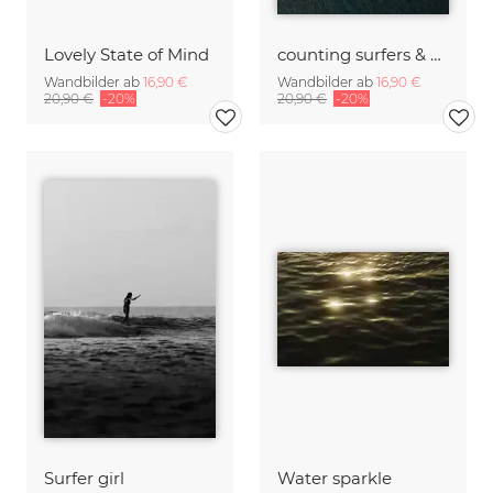
Lovely State of Mind
counting surfers & waves
Wandbilder ab
16,90 €
Wandbilder ab
16,90 €
20,90 €
-20%
20,90 €
-20%
Surfer girl
Water sparkle