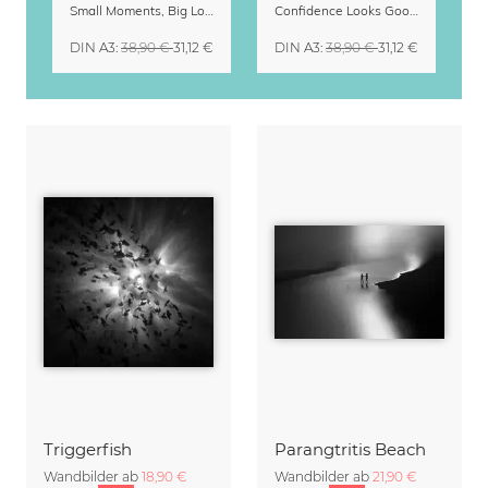
Small Moments, Big Love – Mutterschaftskalender von Giselle Dekel
Confidence Looks Good On You Kalender 2027
DIN A3
:
38,90 €
31,12 €
DIN A3
:
38,90 €
31,12 €
Triggerfish
Parangtritis Beach
Wandbilder ab
18,90 €
Wandbilder ab
21,90 €