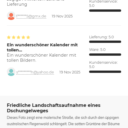
Kundenservice:
Lieferung
5.0
f******5@gmx.de
19 Nov 2025
Lieferung:
5.0
Ein wunderschöner Kalender mit
tollen…
Ware:
5.0
Ein wunderschöner Kalender mit
tollen Bildern.
Kundenservice:
5.0
s*********h@yahoo.de
19 Nov 2025
Friedliche Landschaftsaufnahme eines
Dschungelweges
Dieses Foto zeigt eine malerische Straße, die sich durch den üppigen
australischen Regenwald schlängelt. Die satten Grüntöne der Bäume