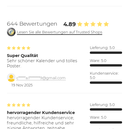
644 Bewertungen
4.89
Lesen Sie alle Bewertungen auf Trusted Shops
Lieferung:
5.0
Super Qualität
Sehr schöner Kalender und tolles
Ware:
5.0
Poster.
Kundenservice:
5.0
c*****a.f*******9@gmail.com
19 Nov 2025
Lieferung:
5.0
hervorragender Kundenservice
hervorragender Kundenservice;
Ware:
5.0
freundliche, hilfreiche und sehr
zügige Antworten. zeitnahe