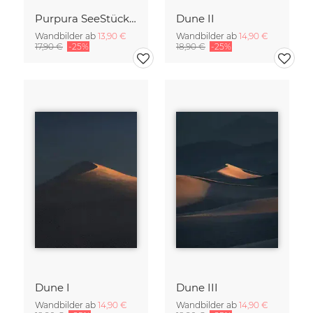
Purpura SeeStück No.18
Dune II
Wandbilder ab
13,90 €
Wandbilder ab
14,90 €
17,90 €
-25%
18,90 €
-25%
Dune I
Dune III
Wandbilder ab
14,90 €
Wandbilder ab
14,90 €