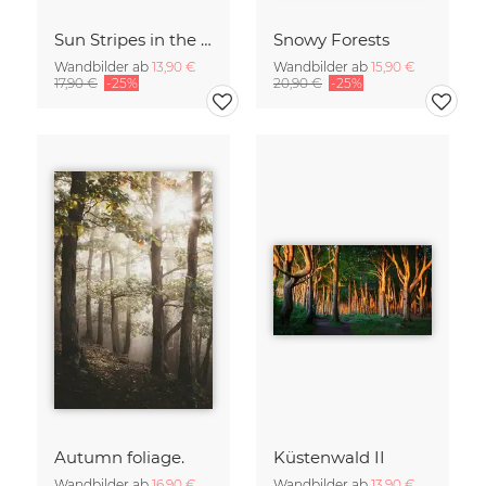
Sun Stripes in the Jungle Camiguin Philippines
Snowy Forests
Wandbilder ab
13,90 €
Wandbilder ab
15,90 €
17,90 €
-25%
20,90 €
-25%
Autumn foliage.
Küstenwald II
Wandbilder ab
16,90 €
Wandbilder ab
13,90 €