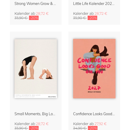
Strong Women Grow & Bloom Kalender 2027
Little Life Kalender 2027 von Simone Goder
Kalender
ab
28,72 €
Kalender
ab
28,72 €
35,90 €
-20%
35,90 €
-20%
Small Moments, Big Love – Mutterschaftskalender von Giselle Dekel
Confidence Looks Good On You Kalender 2027
Kalender
ab
28,72 €
Kalender
ab
27,92 €
35,90 €
-20%
34,90 €
-20%