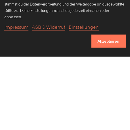
Beliebte Kollektionen
stimmst du der Datenverarbeitung und der Weitergabe an ausgewählte
Wandbilder in schwarz-weiß
Dritte zu. Deine Einstellungen kannst du jederzeit einsehen oder
Bauhaus Bilder
anpassen.
Klassiker der Kunstgeschichte
Impressum
AGB & Widerruf
Einstellungen
Abstrakte Kunst
18,90 €
-25%
In den Warenkorb
Landschaftsbilder
14,17 €
Akzeptieren
Bis Donnerstag: 20% Rabatt auf alle Bilder
Lass uns Freunde werden