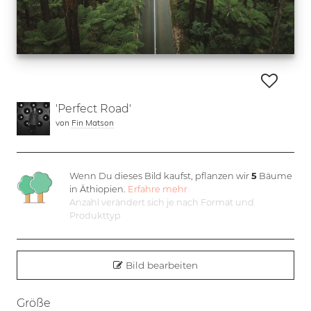
'Perfect Road'
von
Fin Matson
Wenn Du dieses Bild kaufst, pflanzen wir
5
Bäume
in Äthiopien.
Erfahre mehr
Anzahl verändert sich je nach Format und
Produkttyp
Bild bearbeiten
Größe