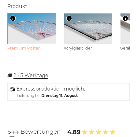
Produkt
Premium Poster
Acrylglasbilder
Gerahmt
2 - 3
Werktage
Expressproduktion möglich:
Lieferung bis
Dienstag 11. August
644 Bewertungen
4.89