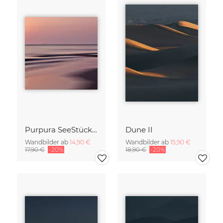
Purpura SeeStück No.18
Dune II
Wandbilder ab
14,90 €
Wandbilder ab
15,90 €
17,90 €
-20%
18,90 €
-20%