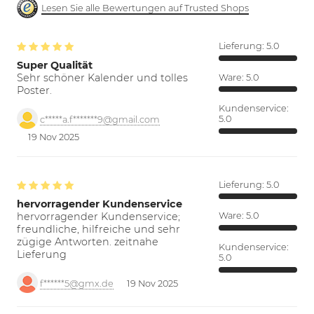
Lesen Sie alle Bewertungen auf Trusted Shops
Lieferung:
5.0
Super Qualität
Sehr schöner Kalender und tolles
Ware:
5.0
Poster.
Kundenservice:
5.0
c*****a.f*******9@gmail.com
19 Nov 2025
Lieferung:
5.0
hervorragender Kundenservice
hervorragender Kundenservice;
Ware:
5.0
freundliche, hilfreiche und sehr
zügige Antworten. zeitnahe
Kundenservice:
Lieferung
5.0
f******5@gmx.de
19 Nov 2025