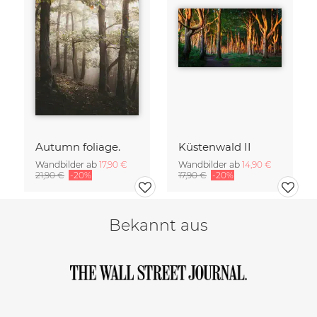
Autumn foliage.
Küstenwald II
Wandbilder ab
17,90 €
Wandbilder ab
14,90 €
21,90 €
-20%
17,90 €
-20%
Bekannt aus