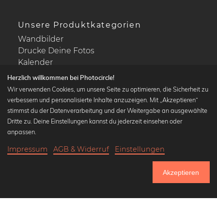
Unsere Produktkategorien
Wandbilder
Drucke Deine Fotos
Kalender
Herzlich willkommen bei Photocircle!
Wir verwenden Cookies, um unsere Seite zu optimieren, die Sicherheit zu
verbessern und personalisierte Inhalte anzuzeigen. Mit „Akzeptieren“
stimmst du der Datenverarbeitung und der Weitergabe an ausgewählte
Beliebte Kollektionen
Dritte zu. Deine Einstellungen kannst du jederzeit einsehen oder
Wandbilder in schwarz-weiß
anpassen.
Bauhaus Bilder
Impressum
AGB & Widerruf
Einstellungen
Klassiker der Kunstgeschichte
17,90 €
-20%
In den Warenkorb
Abstrakte Kunst
14,32 €
Akzeptieren
Landschaftsbilder
Bis Donnerstag: 20% Rabatt auf alle Bilder