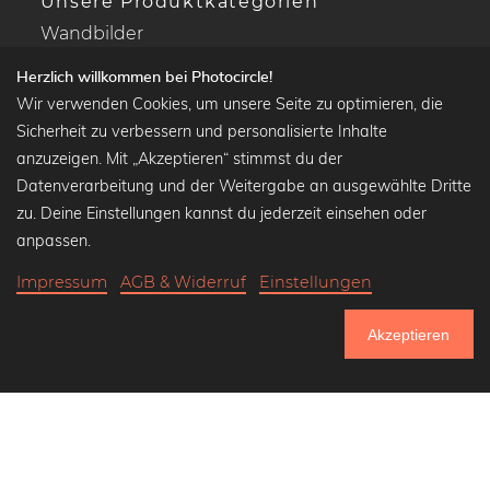
Unsere Produktkategorien
Wandbilder
Drucke Deine Fotos
Herzlich willkommen bei Photocircle!
Kalender
Wir verwenden Cookies, um unsere Seite zu optimieren, die
Sicherheit zu verbessern und personalisierte Inhalte
anzuzeigen. Mit „Akzeptieren“ stimmst du der
Datenverarbeitung und der Weitergabe an ausgewählte Dritte
Beliebte Kollektionen
zu. Deine Einstellungen kannst du jederzeit einsehen oder
Wandbilder in schwarz-weiß
anpassen.
Bauhaus Bilder
Impressum
AGB & Widerruf
Einstellungen
Klassiker der Kunstgeschichte
Abstrakte Kunst
Akzeptieren
Landschaftsbilder
751.354
Lass uns Freunde werden