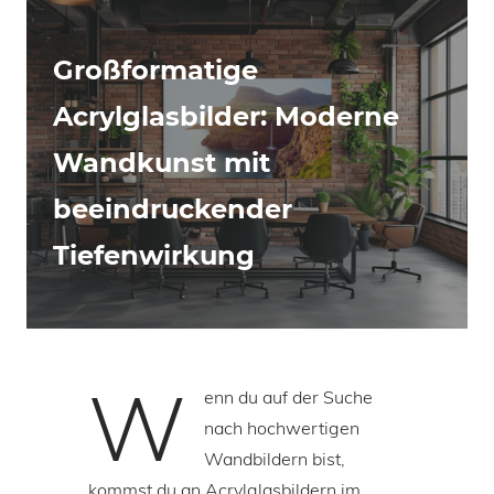
Großformatige
Acrylglasbilder: Moderne
Wandkunst mit
beeindruckender
Tiefenwirkung
W
enn du auf der Suche
nach hochwertigen
Wandbildern bist,
kommst du an Acrylglasbildern im